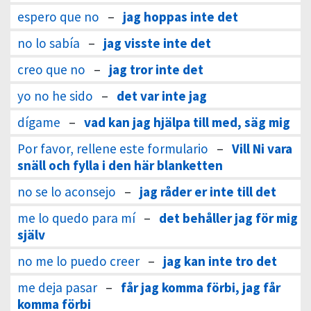
espero que no
–
jag hoppas inte det
no lo sabía
–
jag visste inte det
creo que no
–
jag tror inte det
yo no he sido
–
det var inte jag
dígame
–
vad kan jag hjälpa till med, säg mig
Por favor, rellene este formulario
–
Vill Ni vara
snäll och fylla i den här blanketten
no se lo aconsejo
–
jag råder er inte till det
me lo quedo para mí
–
det behåller jag för mig
själv
no me lo puedo creer
–
jag kan inte tro det
me deja pasar
–
får jag komma förbi, jag får
komma förbi