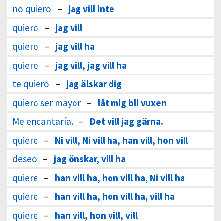
no quiero
–
jag vill inte
quiero
–
jag vill
quiero
–
jag vill ha
quiero
–
jag vill, jag vill ha
te quiero
–
jag älskar dig
quiero ser mayor
–
låt mig bli vuxen
Me encantaría.
–
Det vill jag gärna.
quiere
–
Ni vill, Ni vill ha, han vill, hon vill
deseo
–
jag önskar, vill ha
quiere
–
han vill ha, hon vill ha, Ni vill ha
quiere
–
han vill ha, hon vill ha, vill ha
quiere
–
han vill, hon vill, vill