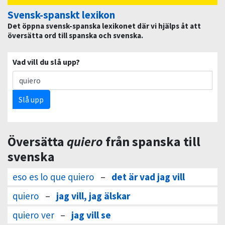
Svensk-spanskt lexikon
Det öppna svensk-spanska lexikonet där vi hjälps åt att
översätta ord till spanska och svenska.
Vad vill du slå upp?
Slå upp
Översätta
quiero
från spanska till
svenska
eso es lo que quiero
–
det är vad jag vill
quiero
–
jag vill, jag älskar
quiero ver
–
jag vill se