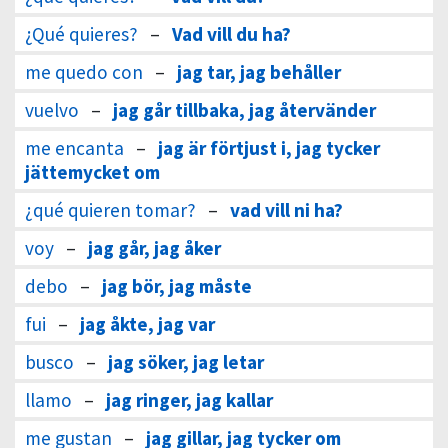
¿Qué quieres?
–
Vad vill du ha?
me quedo con
–
jag tar, jag behåller
vuelvo
–
jag går tillbaka, jag återvänder
me encanta
–
jag är förtjust i, jag tycker
jättemycket om
¿qué quieren tomar?
–
vad vill ni ha?
voy
–
jag går, jag åker
debo
–
jag bör, jag måste
fui
–
jag åkte, jag var
busco
–
jag söker, jag letar
llamo
–
jag ringer, jag kallar
me gustan
–
jag gillar, jag tycker om