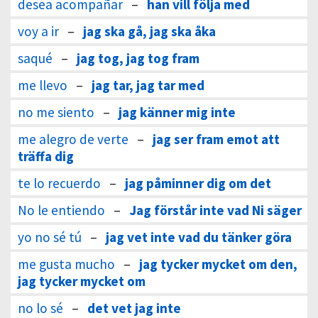
desea acompañar
–
han vill följa med
voy a ir
–
jag ska gå, jag ska åka
saqué
–
jag tog, jag tog fram
me llevo
–
jag tar, jag tar med
no me siento
–
jag känner mig inte
me alegro de verte
–
jag ser fram emot att
träffa dig
te lo recuerdo
–
jag påminner dig om det
No le entiendo
–
Jag förstår inte vad Ni säger
yo no sé tú
–
jag vet inte vad du tänker göra
me gusta mucho
–
jag tycker mycket om den,
jag tycker mycket om
no lo sé
–
det vet jag inte