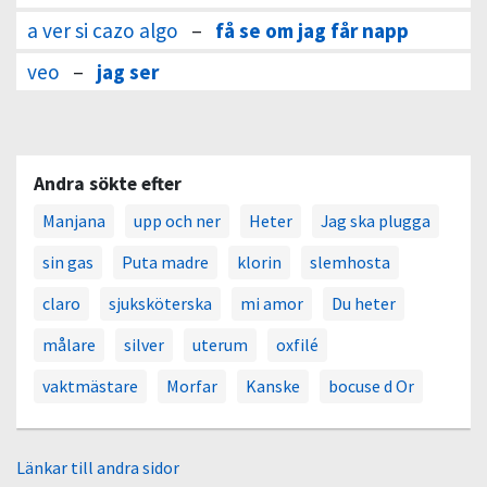
a ver si cazo algo
–
få se om jag får napp
veo
–
jag ser
Andra sökte efter
Manjana
upp och ner
Heter
Jag ska plugga
sin gas
Puta madre
klorin
slemhosta
claro
sjuksköterska
mi amor
Du heter
målare
silver
uterum
oxfilé
vaktmästare
Morfar
Kanske
bocuse d Or
Länkar till andra sidor