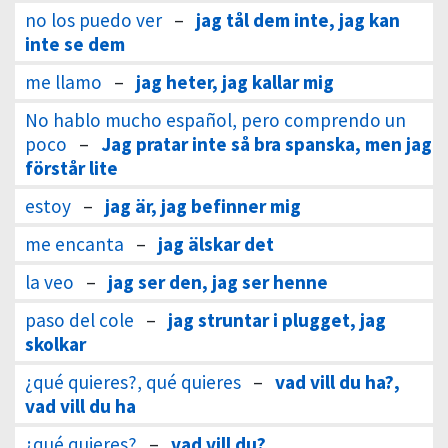
no los puedo ver
–
jag tål dem inte, jag kan
inte se dem
me llamo
–
jag heter, jag kallar mig
No hablo mucho español, pero comprendo un
poco
–
Jag pratar inte så bra spanska, men jag
förstår lite
estoy
–
jag är, jag befinner mig
me encanta
–
jag älskar det
la veo
–
jag ser den, jag ser henne
paso del cole
–
jag struntar i plugget, jag
skolkar
¿qué quieres?, qué quieres
–
vad vill du ha?,
vad vill du ha
¿qué quieres?
–
vad vill du?