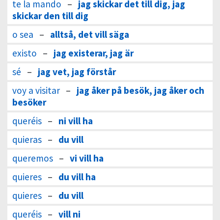
te la mando
–
jag skickar det till dig, jag
skickar den till dig
o sea
–
alltså, det vill säga
existo
–
jag existerar, jag är
sé
–
jag vet, jag förstår
voy a visitar
–
jag åker på besök, jag åker och
besöker
queréis
–
ni vill ha
quieras
–
du vill
queremos
–
vi vill ha
quieres
–
du vill ha
quieres
–
du vill
queréis
–
vill ni