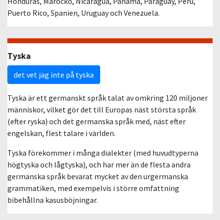
Honduras, Marocko, Nicaragua, Panama, Paraguay, Peru,
Puerto Rico, Spanien, Uruguay och Venezuela.
Tyska
det vet jag inte på tyska
Tyska är ett germanskt språk talat av omkring 120 miljoner
människor, vilket gör det till Europas näst största språk
(efter ryska) och det germanska språk med, näst efter
engelskan, flest talare i världen.
Tyska förekommer i många dialekter (med huvudtyperna
högtyska och lågtyska), och har mer än de flesta andra
germanska språk bevarat mycket av den urgermanska
grammatiken, med exempelvis i större omfattning
bibehållna kasusböjningar.