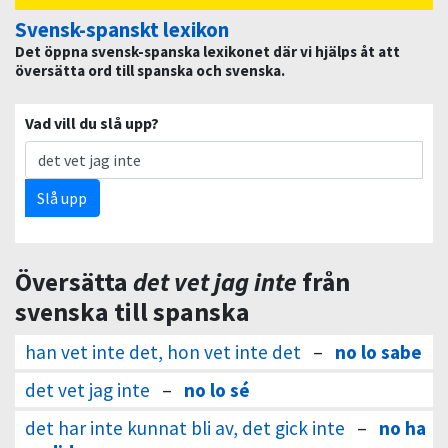
Svensk-spanskt lexikon
Det öppna svensk-spanska lexikonet där vi hjälps åt att
översätta ord till spanska och svenska.
Vad vill du slå upp?
Slå upp
Översätta
det vet jag inte
från
svenska till spanska
han vet inte det, hon vet inte det
–
no lo sabe
det vet jag inte
–
no lo sé
det har inte kunnat bli av, det gick inte
–
no ha