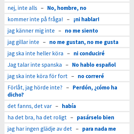
nej, inte alls
–
No, hombre, no
kommer inte på fråga!
–
¡ni hablar!
jag känner mig inte
–
no me siento
jag gillar inte
–
no me gustan, no me gusta
jag ska inte heller köra
–
ni conduciré
Jag talar inte spanska
–
No hablo español
jag ska inte köra för fort
–
no correré
Förlåt, jag hörde inte?
–
Perdón, ¿cómo ha
dicho?
det fanns, det var
–
había
ha det bra, ha det roligt
–
pasárselo bien
jag har ingen glädje av det
–
para nada me