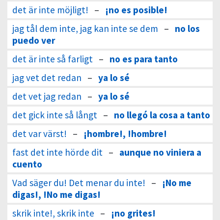
det är inte möjligt!
–
¡no es posible!
jag tål dem inte, jag kan inte se dem
–
no los
puedo ver
det är inte så farligt
–
no es para tanto
jag vet det redan
–
ya lo sé
det vet jag redan
–
ya lo sé
det gick inte så långt
–
no llegó la cosa a tanto
det var värst!
–
¡hombre!, !hombre!
fast det inte hörde dit
–
aunque no viniera a
cuento
Vad säger du! Det menar du inte!
–
¡No me
digas!, !No me digas!
skrik inte!, skrik inte
–
¡no grites!