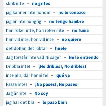
skrik inte
–
no grites
jag känner inte honom
–
no lo conozco
jag är inte hungrig
–
no tengo hambre
han röker inte, hon röker inte
–
no fuma
han vill inte, hon vill inte
–
no quiere
det doftar, det luktar
–
huele
Jag förstår inte vad Ni säger
–
No le entiendo
Dribbla inte!
–
¡No dribles!, No dribles!
inte alls, där har ni fel
–
qué va
Passa inte!
–
¡No pases!, No pases!
Jag är inte
–
No soy
jag har det bra
–
lo paso bien