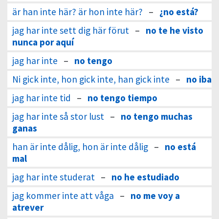
är han inte här? är hon inte här?
–
¿no está?
jag har inte sett dig här förut
–
no te he visto
nunca por aquí
jag har inte
–
no tengo
Ni gick inte, hon gick inte, han gick inte
–
no iba
jag har inte tid
–
no tengo tiempo
jag har inte så stor lust
–
no tengo muchas
ganas
han är inte dålig, hon är inte dålig
–
no está
mal
jag har inte studerat
–
no he estudiado
jag kommer inte att våga
–
no me voy a
atrever