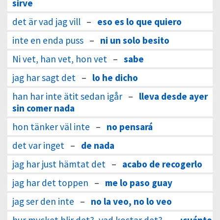
sirve
det är vad jag vill
–
eso es lo que quiero
inte en enda puss
–
ni un solo besito
Ni vet, han vet, hon vet
–
sabe
jag har sagt det
–
lo he dicho
han har inte ätit sedan igår
–
lleva desde ayer
sin comer nada
hon tänker väl inte
–
no pensará
det var inget
–
de nada
jag har just hämtat det
–
acabo de recogerlo
jag har det toppen
–
me lo paso guay
jag ser den inte
–
no la veo, no lo veo