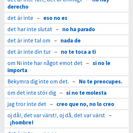
derecho
det är inte
–
eso no es
det har inte slutat
–
no ha parado
det är inte tal om
–
nada de
det är inte din tur
–
no te toca a ti
om Ni inte har något emot det
–
si no le
importa
Bekymra dig inte om det.
–
No te preocupes.
om det inte stör dig
–
si no te molesta
jag tror inte det
–
creo que no, no lo creo
oj då!, det var värst!, oj då, det var värst
–
¡hombre!