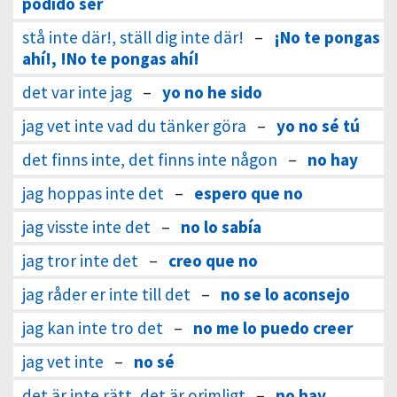
podido ser
stå inte där!, ställ dig inte där!
–
¡No te pongas
ahí!, !No te pongas ahí!
det var inte jag
–
yo no he sido
jag vet inte vad du tänker göra
–
yo no sé tú
det finns inte, det finns inte någon
–
no hay
jag hoppas inte det
–
espero que no
jag visste inte det
–
no lo sabía
jag tror inte det
–
creo que no
jag råder er inte till det
–
no se lo aconsejo
jag kan inte tro det
–
no me lo puedo creer
jag vet inte
–
no sé
det är inte rätt, det är orimligt
–
no hay