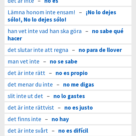
det är inte
–
no es
Lämna honom inte ensam!
–
¡No lo dejes
sólo!, No lo dejes sólo!
han vet inte vad han ska göra
–
no sabe qué
hacer
det slutar inte att regna
–
no para de llover
man vet inte
–
no se sabe
det är inte rätt
–
no es propio
det menar du inte
–
no me digas
slit inte ut det
–
no lo gastes
det är inte rättvist
–
no es justo
det finns inte
–
no hay
det är inte svårt
–
no es difícil