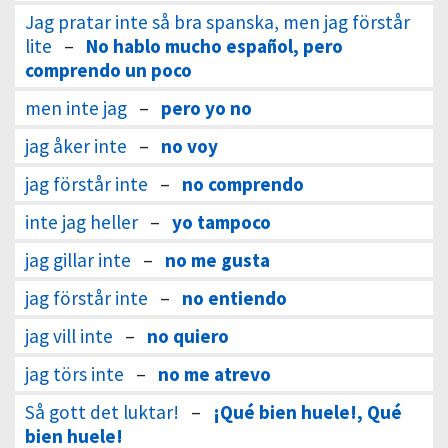
Jag pratar inte så bra spanska, men jag förstår
lite
–
No hablo mucho español, pero
comprendo un poco
men inte jag
–
pero yo no
jag åker inte
–
no voy
jag förstår inte
–
no comprendo
inte jag heller
–
yo tampoco
jag gillar inte
–
no me gusta
jag förstår inte
–
no entiendo
jag vill inte
–
no quiero
jag törs inte
–
no me atrevo
Så gott det luktar!
–
¡Qué bien huele!, Qué
bien huele!