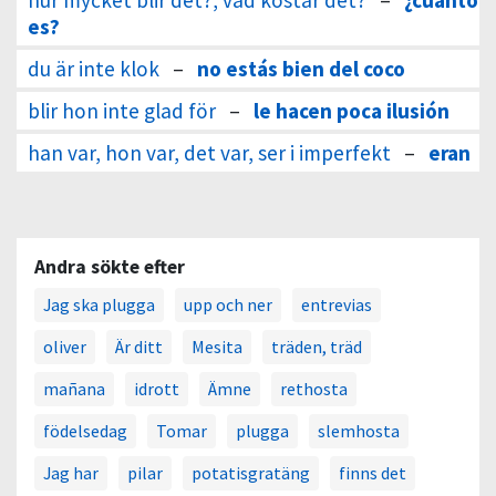
hur mycket blir det?, vad kostar det?
–
¿cuánto
es?
du är inte klok
–
no estás bien del coco
blir hon inte glad för
–
le hacen poca ilusión
han var, hon var, det var, ser i imperfekt
–
eran
Andra sökte efter
Jag ska plugga
upp och ner
entrevias
oliver
Är ditt
Mesita
träden, träd
mañana
idrott
Ämne
rethosta
födelsedag
Tomar
plugga
slemhosta
Jag har
pilar
potatisgratäng
finns det