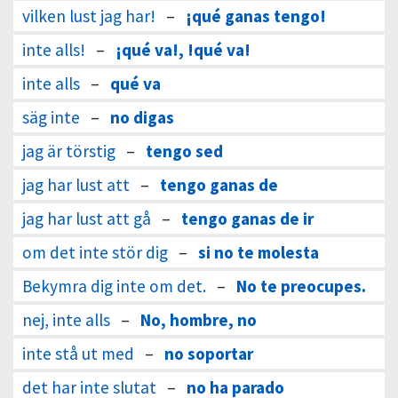
vilken lust jag har!
–
¡qué ganas tengo!
inte alls!
–
¡qué va!, !qué va!
inte alls
–
qué va
säg inte
–
no digas
jag är törstig
–
tengo sed
jag har lust att
–
tengo ganas de
jag har lust att gå
–
tengo ganas de ir
om det inte stör dig
–
si no te molesta
Bekymra dig inte om det.
–
No te preocupes.
nej, inte alls
–
No, hombre, no
inte stå ut med
–
no soportar
det har inte slutat
–
no ha parado