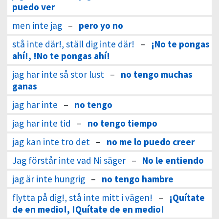
puedo ver
men inte jag
–
pero yo no
stå inte där!, ställ dig inte där!
–
¡No te pongas
ahí!, !No te pongas ahí!
jag har inte så stor lust
–
no tengo muchas
ganas
jag har inte
–
no tengo
jag har inte tid
–
no tengo tiempo
jag kan inte tro det
–
no me lo puedo creer
Jag förstår inte vad Ni säger
–
No le entiendo
jag är inte hungrig
–
no tengo hambre
flytta på dig!, stå inte mitt i vägen!
–
¡Quítate
de en medio!, !Quítate de en medio!