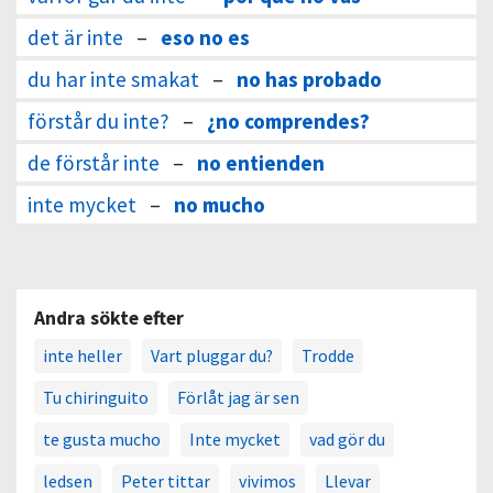
det är inte
–
eso no es
du har inte smakat
–
no has probado
förstår du inte?
–
¿no comprendes?
de förstår inte
–
no entienden
inte mycket
–
no mucho
Andra sökte efter
inte heller
Vart pluggar du?
Trodde
Tu chiringuito
Förlåt jag är sen
te gusta mucho
Inte mycket
vad gör du
ledsen
Peter tittar
vivimos
Llevar