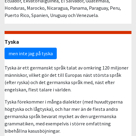
Ecuador, Ekvatorialguinea, El Salvador, Guatemala,
Honduras, Marocko, Nicaragua, Panama, Paraguay, Peru,
Puerto Rico, Spanien, Uruguay och Venezuela.
Tyska
men inte jag på tyska
Tyska är ett germanskt språk talat av omkring 120 miljoner
människor, vilket gör det till Europas näst största språk
(efter ryska) och det germanska språk med, näst efter
engelskan, flest talare i världen.
Tyska förekommer i många dialekter (med huvudtyperna
högtyska och lågtyska), och har mer än de flesta andra
germanska språk bevarat mycket av den urgermanska
grammatiken, med exempelvis i större omfattning
bibehållna kasusböjningar.