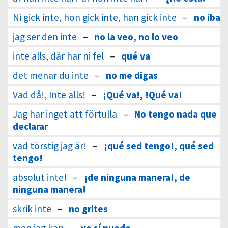
Ni gick inte, hon gick inte, han gick inte
–
no iba
jag ser den inte
–
no la veo, no lo veo
inte alls, där har ni fel
–
qué va
det menar du inte
–
no me digas
Vad då!, Inte alls!
–
¡Qué va!, !Qué va!
Jag har inget att förtulla
–
No tengo nada que
declarar
vad törstig jag är!
–
¡qué sed tengo!, qué sed
tengo!
absolut inte!
–
¡de ninguna manera!, de
ninguna manera!
skrik inte
–
no grites