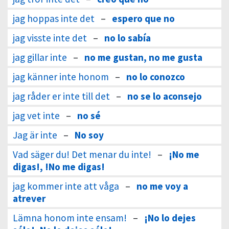
jag hoppas inte det
–
espero que no
jag visste inte det
–
no lo sabía
jag gillar inte
–
no me gustan, no me gusta
jag känner inte honom
–
no lo conozco
jag råder er inte till det
–
no se lo aconsejo
jag vet inte
–
no sé
Jag är inte
–
No soy
Vad säger du! Det menar du inte!
–
¡No me
digas!, !No me digas!
jag kommer inte att våga
–
no me voy a
atrever
Lämna honom inte ensam!
–
¡No lo dejes