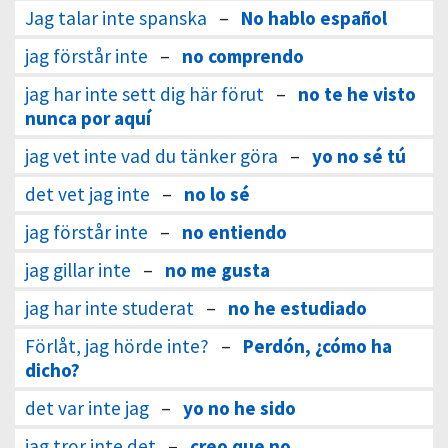
Jag talar inte spanska
–
No hablo español
jag förstår inte
–
no comprendo
jag har inte sett dig här förut
–
no te he visto
nunca por aquí
jag vet inte vad du tänker göra
–
yo no sé tú
det vet jag inte
–
no lo sé
jag förstår inte
–
no entiendo
jag gillar inte
–
no me gusta
jag har inte studerat
–
no he estudiado
Förlåt, jag hörde inte?
–
Perdón, ¿cómo ha
dicho?
det var inte jag
–
yo no he sido
jag tror inte det
–
creo que no