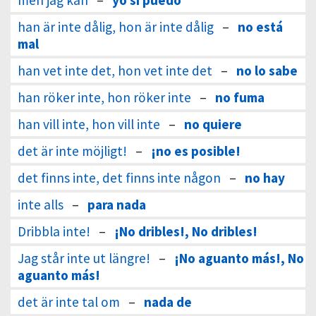
men jag kan
–
yo sí puedo
han är inte dålig, hon är inte dålig
–
no está
mal
han vet inte det, hon vet inte det
–
no lo sabe
han röker inte, hon röker inte
–
no fuma
han vill inte, hon vill inte
–
no quiere
det är inte möjligt!
–
¡no es posible!
det finns inte, det finns inte någon
–
no hay
inte alls
–
para nada
Dribbla inte!
–
¡No dribles!, No dribles!
Jag står inte ut längre!
–
¡No aguanto más!, No
aguanto más!
det är inte tal om
–
nada de