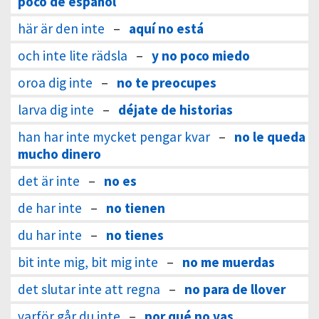
poco de español
här är den inte
–
aquí no está
och inte lite rädsla
–
y no poco miedo
oroa dig inte
–
no te preocupes
larva dig inte
–
déjate de historias
han har inte mycket pengar kvar
–
no le queda
mucho dinero
det är inte
–
no es
de har inte
–
no tienen
du har inte
–
no tienes
bit inte mig, bit mig inte
–
no me muerdas
det slutar inte att regna
–
no para de llover
varför går du inte
–
por qué no vas