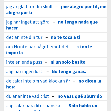
jag är glad för din skull
–
¡me alegro por ti!, me
alegro por ti
jag har inget att göra
–
no tengo nada que
hacer
det är inte din tur
–
no te toca a ti
om Ni inte har något emot det
–
si no le
importa
inte en enda puss
–
ni un solo besito
Jag har ingen lust.
–
No tengo ganas.
de talar inte om vad klockan är
–
no dicen la
hora
du anar inte vad trist
–
no veas qué aburrido
Jag talar bara lite spanska
–
Sólo hablo un