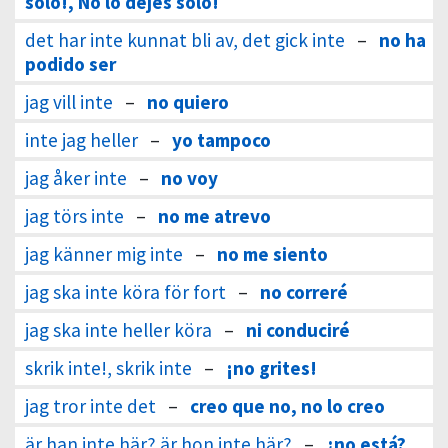
sólo!, No lo dejes sólo!
det har inte kunnat bli av, det gick inte
–
no ha
podido ser
jag vill inte
–
no quiero
inte jag heller
–
yo tampoco
jag åker inte
–
no voy
jag törs inte
–
no me atrevo
jag känner mig inte
–
no me siento
jag ska inte köra för fort
–
no correré
jag ska inte heller köra
–
ni conduciré
skrik inte!, skrik inte
–
¡no grites!
jag tror inte det
–
creo que no, no lo creo
är han inte här? är hon inte här?
–
¿no está?