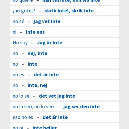
¡no grites!
–
skrik inte!, skrik inte
no sé
–
jag vet inte
ni
–
inte ens
No soy
–
Jag är inte
no
–
nej, inte
no
–
inte
no es
–
det är inte
no
–
inte, nej
no lo sé
–
det vet jag inte
no la veo, no lo veo
–
jag ser den inte
eso no es
–
det är inte
no ni
–
inte heller