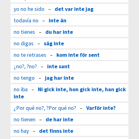
yo no he sido
–
det var inte jag
todavía no
–
inte än
no tienes
–
du har inte
no digas
–
säg inte
no te retrases
–
kom inte för sent
¿no?, ?no?
–
inte sant
no tengo
–
jag har inte
no iba
–
Ni gick inte, hon gick inte, han gick
inte
¿Por qué no?, ?Por qué no?
–
Varför inte?
no tienen
–
de har inte
no hay
–
det finns inte