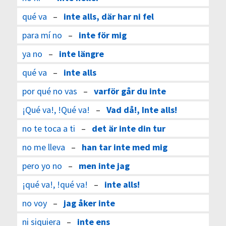
qué va
–
inte alls, där har ni fel
para mí no
–
inte för mig
ya no
–
inte längre
qué va
–
inte alls
por qué no vas
–
varför går du inte
¡Qué va!, !Qué va!
–
Vad då!, Inte alls!
no te toca a ti
–
det är inte din tur
no me lleva
–
han tar inte med mig
pero yo no
–
men inte jag
¡qué va!, !qué va!
–
inte alls!
no voy
–
jag åker inte
ni siquiera
–
inte ens