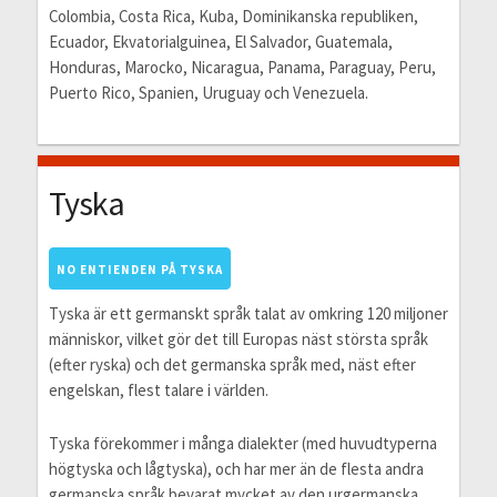
Colombia, Costa Rica, Kuba, Dominikanska republiken,
Ecuador, Ekvatorialguinea, El Salvador, Guatemala,
Honduras, Marocko, Nicaragua, Panama, Paraguay, Peru,
Puerto Rico, Spanien, Uruguay och Venezuela.
Tyska
NO ENTIENDEN PÅ TYSKA
Tyska är ett germanskt språk talat av omkring 120 miljoner
människor, vilket gör det till Europas näst största språk
(efter ryska) och det germanska språk med, näst efter
engelskan, flest talare i världen.
Tyska förekommer i många dialekter (med huvudtyperna
högtyska och lågtyska), och har mer än de flesta andra
germanska språk bevarat mycket av den urgermanska