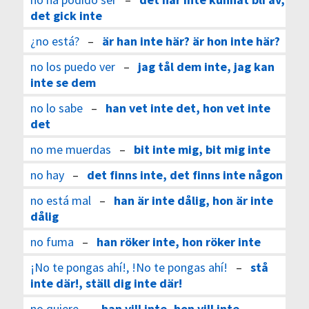
det gick inte
¿no está?
–
är han inte här? är hon inte här?
no los puedo ver
–
jag tål dem inte, jag kan
inte se dem
no lo sabe
–
han vet inte det, hon vet inte
det
no me muerdas
–
bit inte mig, bit mig inte
no hay
–
det finns inte, det finns inte någon
no está mal
–
han är inte dålig, hon är inte
dålig
no fuma
–
han röker inte, hon röker inte
¡No te pongas ahí!, !No te pongas ahí!
–
stå
inte där!, ställ dig inte där!
no quiere
–
han vill inte, hon vill inte