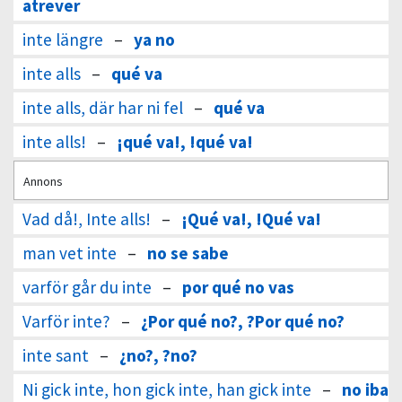
atrever
inte längre
–
ya no
inte alls
–
qué va
inte alls, där har ni fel
–
qué va
inte alls!
–
¡qué va!, !qué va!
Annons
Vad då!, Inte alls!
–
¡Qué va!, !Qué va!
man vet inte
–
no se sabe
varför går du inte
–
por qué no vas
Varför inte?
–
¿Por qué no?, ?Por qué no?
inte sant
–
¿no?, ?no?
Ni gick inte, hon gick inte, han gick inte
–
no iba