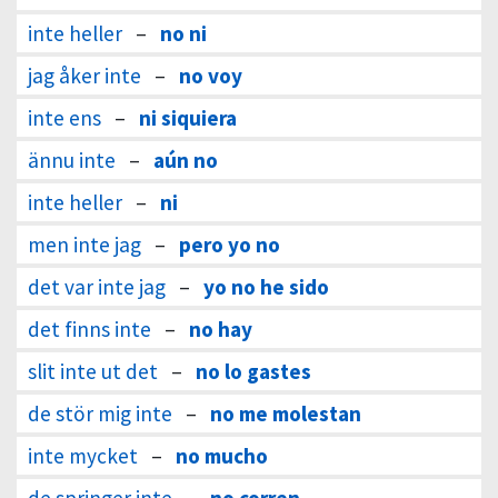
inte heller
–
no ni
jag åker inte
–
no voy
inte ens
–
ni siquiera
ännu inte
–
aún no
inte heller
–
ni
men inte jag
–
pero yo no
det var inte jag
–
yo no he sido
det finns inte
–
no hay
slit inte ut det
–
no lo gastes
de stör mig inte
–
no me molestan
inte mycket
–
no mucho