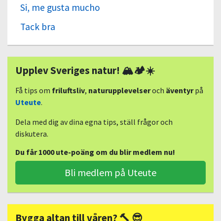
Si, me gusta mucho
Tack bra
Upplev Sveriges natur! 🏔🏕☀️
Få tips om
friluftsliv
,
naturupplevelser
och
äventyr
på
Uteute
.
Dela med dig av dina egna tips, ställ frågor och
diskutera.
Du får 1000 ute-poäng om du blir medlem nu!
Bli medlem på Uteute
Bygga altan till våren? 🔨 😎