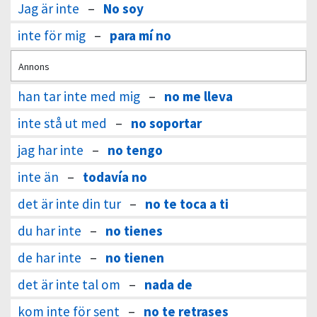
Jag är inte
–
No soy
inte för mig
–
para mí no
Annons
han tar inte med mig
–
no me lleva
inte stå ut med
–
no soportar
jag har inte
–
no tengo
inte än
–
todavía no
det är inte din tur
–
no te toca a ti
du har inte
–
no tienes
de har inte
–
no tienen
det är inte tal om
–
nada de
kom inte för sent
–
no te retrases