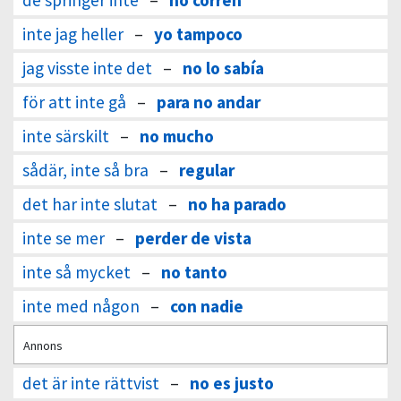
de springer inte
–
no corren
inte jag heller
–
yo tampoco
jag visste inte det
–
no lo sabía
för att inte gå
–
para no andar
inte särskilt
–
no mucho
sådär, inte så bra
–
regular
det har inte slutat
–
no ha parado
inte se mer
–
perder de vista
inte så mycket
–
no tanto
inte med någon
–
con nadie
Annons
det är inte rättvist
–
no es justo