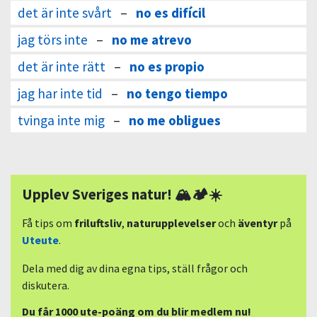
det är inte svårt
–
no es difícil
jag törs inte
–
no me atrevo
det är inte rätt
–
no es propio
jag har inte tid
–
no tengo tiempo
tvinga inte mig
–
no me obligues
Upplev Sveriges natur! 🏔🏕☀️
Få tips om
friluftsliv
,
naturupplevelser
och
äventyr
på
Uteute
.
Dela med dig av dina egna tips, ställ frågor och
diskutera.
Du får 1000 ute-poäng om du blir medlem nu!