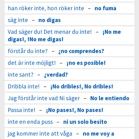
han röker inte, hon röker inte
–
no fuma
säg inte
–
no digas
Vad säger du! Det menar du inte!
–
¡No me
digas!, !No me digas!
förstår du inte?
–
¿no comprendes?
det är inte möjligt!
–
¡no es posible!
inte sant?
–
¿verdad?
Dribbla inte!
–
¡No dribles!, No dribles!
Jag förstår inte vad Ni säger
–
No le entiendo
Passa inte!
–
¡No pases!, No pases!
inte en enda puss
–
ni un solo besito
jag kommer inte att våga
–
no me voy a