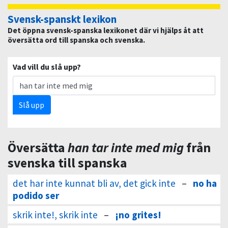
Svensk-spanskt lexikon
Det öppna svensk-spanska lexikonet där vi hjälps åt att
översätta ord till spanska och svenska.
Vad vill du slå upp?
Slå upp
Översätta
han tar inte med mig
från
svenska till spanska
det har inte kunnat bli av, det gick inte
–
no ha
podido ser
skrik inte!, skrik inte
–
¡no grites!