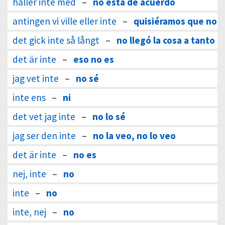
håller inte med
–
no está de acuerdo
antingen vi ville eller inte
–
quisiéramos que no
det gick inte så långt
–
no llegó la cosa a tanto
det är inte
–
eso no es
jag vet inte
–
no sé
inte ens
–
ni
det vet jag inte
–
no lo sé
jag ser den inte
–
no la veo, no lo veo
det är inte
–
no es
nej, inte
–
no
inte
–
no
inte, nej
–
no