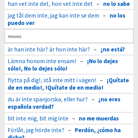
han vet inte det, hon vet inte det
–
no lo sabe
jag tål dem inte, jag kan inte se dem
–
no los
puedo ver
Annons
är han inte här? är hon inte här?
–
¿no está?
Lämna honom inte ensam!
–
¡No lo dejes
sólo!, No lo dejes sólo!
flytta på dig!, stå inte mitt i vägen!
–
¡Quítate
de en medio!, !Quítate de en medio!
du är inte spanjorska, eller hur?
–
¿no eres
española verdad?
bit inte mig, bit mig inte
–
no me muerdas
Förlåt, jag hörde inte?
–
Perdón, ¿cómo ha
dicho?