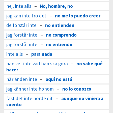
nej, inte alls
–
No, hombre, no
jag kan inte tro det
–
no me lo puedo creer
de förstår inte
–
no entienden
jag förstår inte
–
no comprendo
jag förstår inte
–
no entiendo
inte alls
–
para nada
han vet inte vad han ska göra
–
no sabe qué
hacer
här är den inte
–
aquí no está
jag känner inte honom
–
no lo conozco
fast det inte hörde dit
–
aunque no viniera a
cuento