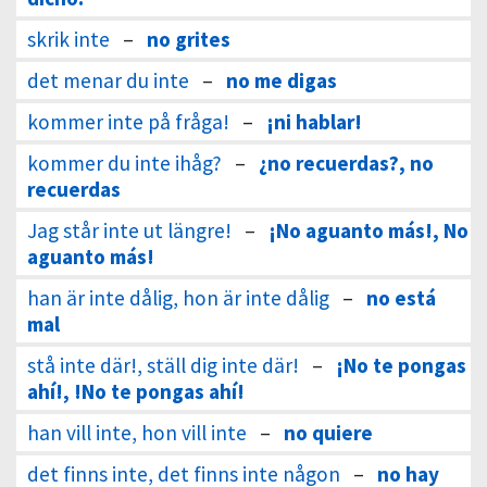
skrik inte
–
no grites
det menar du inte
–
no me digas
kommer inte på fråga!
–
¡ni hablar!
kommer du inte ihåg?
–
¿no recuerdas?, no
recuerdas
Jag står inte ut längre!
–
¡No aguanto más!, No
aguanto más!
han är inte dålig, hon är inte dålig
–
no está
mal
stå inte där!, ställ dig inte där!
–
¡No te pongas
ahí!, !No te pongas ahí!
han vill inte, hon vill inte
–
no quiere
det finns inte, det finns inte någon
–
no hay