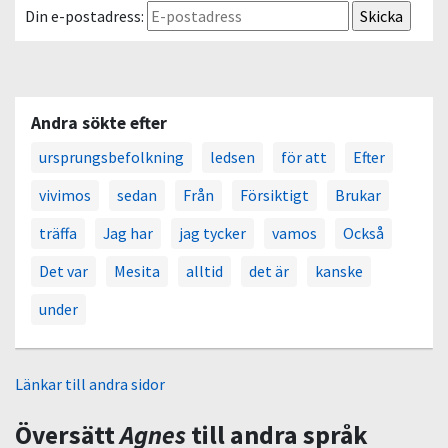
Din e-postadress:
Andra sökte efter
ursprungsbefolkning
ledsen
för att
Efter
vivimos
sedan
Från
Försiktigt
Brukar
träffa
Jag har
jag tycker
vamos
Också
Det var
Mesita
alltid
det är
kanske
under
Länkar till andra sidor
Översätt
Agnes
till andra språk