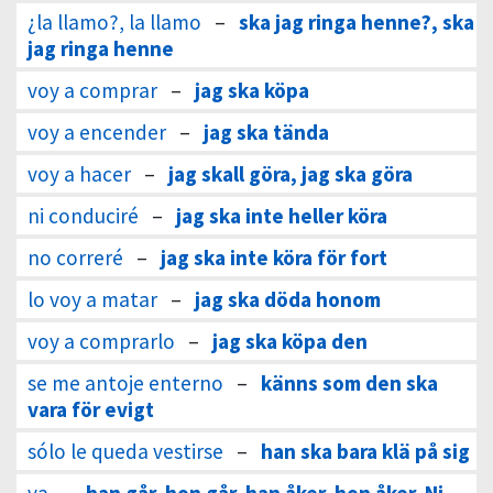
¿la llamo?, la llamo
–
ska jag ringa henne?, ska
jag ringa henne
voy a comprar
–
jag ska köpa
voy a encender
–
jag ska tända
voy a hacer
–
jag skall göra, jag ska göra
ni conduciré
–
jag ska inte heller köra
no correré
–
jag ska inte köra för fort
lo voy a matar
–
jag ska döda honom
voy a comprarlo
–
jag ska köpa den
se me antoje enterno
–
känns som den ska
vara för evigt
sólo le queda vestirse
–
han ska bara klä på sig