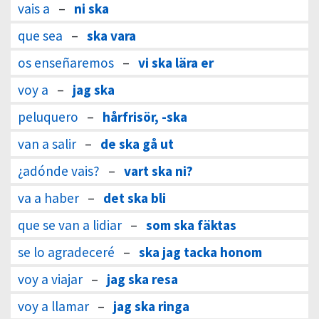
vais a
–
ni ska
que sea
–
ska vara
os enseñaremos
–
vi ska lära er
voy a
–
jag ska
peluquero
–
hårfrisör, -ska
van a salir
–
de ska gå ut
¿adónde vais?
–
vart ska ni?
va a haber
–
det ska bli
que se van a lidiar
–
som ska fäktas
se lo agradeceré
–
ska jag tacka honom
voy a viajar
–
jag ska resa
voy a llamar
–
jag ska ringa