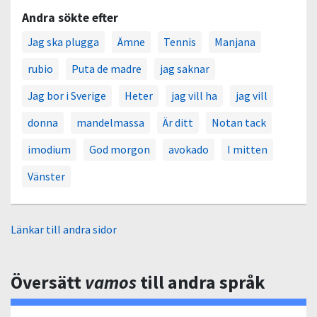
Andra sökte efter
Jag ska plugga
Ämne
Tennis
Manjana
rubio
Puta de madre
jag saknar
Jag bor i Sverige
Heter
jag vill ha
jag vill
donna
mandelmassa
Är ditt
Notan tack
imodium
God morgon
avokado
I mitten
Vänster
Länkar till andra sidor
Översätt
vamos
till andra språk