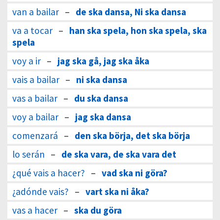
van a bailar
–
de ska dansa, Ni ska dansa
va a tocar
–
han ska spela, hon ska spela, ska
spela
voy a ir
–
jag ska gå, jag ska åka
vais a bailar
–
ni ska dansa
vas a bailar
–
du ska dansa
voy a bailar
–
jag ska dansa
comenzará
–
den ska börja, det ska börja
lo serán
–
de ska vara, de ska vara det
¿qué vais a hacer?
–
vad ska ni göra?
¿adónde vais?
–
vart ska ni åka?
vas a hacer
–
ska du göra