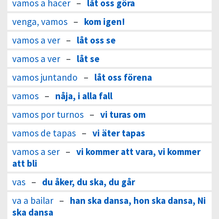
vamos a hacer
–
låt oss göra
venga, vamos
–
kom igen!
vamos a ver
–
låt oss se
vamos a ver
–
låt se
vamos juntando
–
låt oss förena
vamos
–
nåja, i alla fall
vamos por turnos
–
vi turas om
vamos de tapas
–
vi äter tapas
vamos a ser
–
vi kommer att vara, vi kommer
att bli
vas
–
du åker, du ska, du går
va a bailar
–
han ska dansa, hon ska dansa, Ni
ska dansa