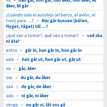
va
–
han går, hon går, han åker, hon åker, Ni
åker, Ni går
¿Cuándo sale el autobús (el barco, el avión, el
tren) para …?
–
När går bussen (båten,
flyget, tåget) till …?
¿qué van a tomar?, qué van a tomar?
–
vad ska
ni äta?
entra
–
går in, han går in, hon går in
sale
–
han går ut, hon går ut, går ut
va
–
går, åker
vas
–
du går, du åker
van
–
de går, de åker
vais
–
ni går, ni åker
venga
–
nu går vi, låt oss gå