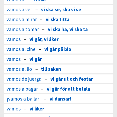
vamos a ver
–
vi ska se, ska vi se
vamos a mirar
–
vi ska titta
vamos a tomar
–
vi ska ha, vi ska ta
vamos
–
vi går, vi åker
vamos al cine
–
vi går på bio
vamos
–
vi går
vamos al lío
–
till saken
vamos de juerga
–
vi går ut och festar
vamos a pagar
–
vi går för att betala
¡vamos a bailar!
–
vi dansar!
vamos
–
vi åker