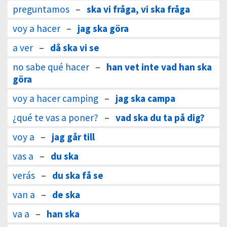
preguntamos
–
ska vi fråga, vi ska fråga
voy a hacer
–
jag ska göra
a ver
–
då ska vi se
no sabe qué hacer
–
han vet inte vad han ska
göra
voy a hacer camping
–
jag ska campa
¿qué te vas a poner?
–
vad ska du ta på dig?
voy a
–
jag går till
vas a
–
du ska
verás
–
du ska få se
van a
–
de ska
va a
–
han ska