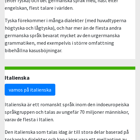
(efter ryska) och det germanska språk med, näst efter
engelskan, flest talare i världen.
Tyska förekommer i många dialekter (med huvudtyperna
högtyska och lågtyska), och har mer än de flesta andra
germanska språk bevarat mycket av den urgermanska
grammatiken, med exempelvis i större omfattning
bibehållna kasusböjningar.
Italienska
vamos på italienska
Italienska är ett romanskt språk inom den indoeuropeiska
språkgruppen och talas av ungefär 70 miljoner människor,
varav de flesta i Italien.
Den italienska som talas idag är till stora delar baserad på
toskanska dialekter och kan sägas vara ett mellanting av