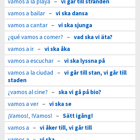
vamos a la playa
–
vi går till stranden
vamos a bailar
–
vi ska dansa
vamos a cantar
–
vi ska sjunga
¿qué vamos a comer?
–
vad ska vi äta?
vamos a ir
–
vi ska åka
vamos a escuchar
–
vi ska lyssna på
vamos a la ciudad
–
vi går till stan, vi går till
staden
¿vamos al cine?
–
ska vi gå på bio?
vamos a ver
–
vi ska se
¡Vamos!, !Vamos!
–
Sätt igång!
vamos a
–
vi åker till, vi går till
vamos a
–
vi ska