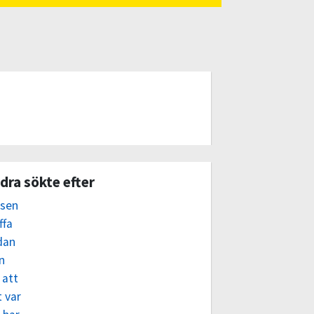
dra sökte efter
dsen
ffa
dan
n
 att
 var