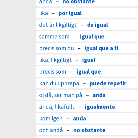
ändå
–
no obstante
lika
–
por igual
det är likgiltigt
–
da igual
samma som
–
igual que
precis som du
–
igual que a ti
lika, likgiltigt
–
igual
precis som
–
igual que
kan du upprepa
–
puede repetir
oj då, ser man på
–
anda
ändå, likafullt
–
igualmente
kom igen
–
anda
och ändå
–
no obstante