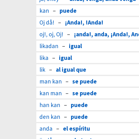
kan
–
puede
Oj då!
–
¡Anda!, !Anda!
oj!, oj, Oj!
–
¡anda!, anda, ¡Anda!, A
likadan
–
igual
lika
–
igual
lik
–
al igual que
man kan
–
se puede
kan man
–
se puede
han kan
–
puede
den kan
–
puede
anda
–
el espíritu