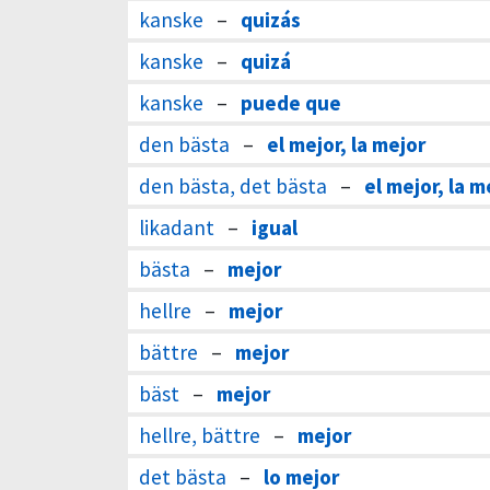
kanske
–
quizás
kanske
–
quizá
kanske
–
puede que
den bästa
–
el mejor, la mejor
den bästa, det bästa
–
el mejor, la m
likadant
–
igual
bästa
–
mejor
hellre
–
mejor
bättre
–
mejor
bäst
–
mejor
hellre, bättre
–
mejor
det bästa
–
lo mejor