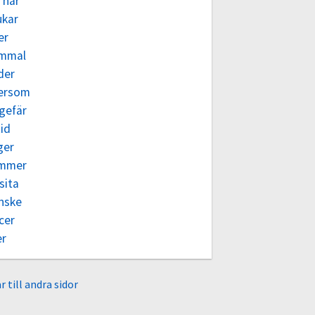
 har
ukar
er
mmal
der
tersom
gefär
tid
ger
mmer
sita
nske
cer
er
r till andra sidor