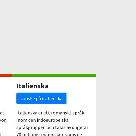
Italienska
kanske på italienska
lat
Italienska är ett romanskt språk
kor,
inom den indoeuropeiska
språkgruppen och talas av ungefär
et
70 miljoner människor, varav de