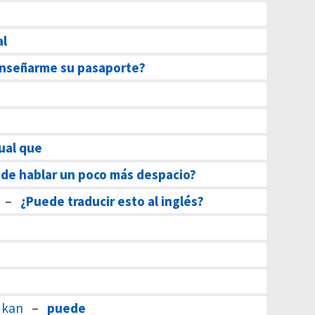
al
nseñarme su pasaporte?
gual que
de hablar un poco más despacio?
–
¿Puede traducir esto al inglés?
 kan
–
puede