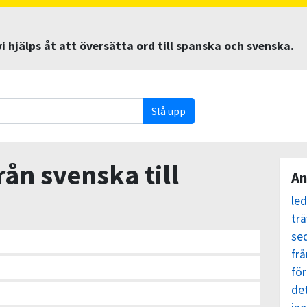
 hjälps åt att översätta ord till spanska och svenska.
Slå upp
rån svenska till
An
le
trä
se
frå
för
det