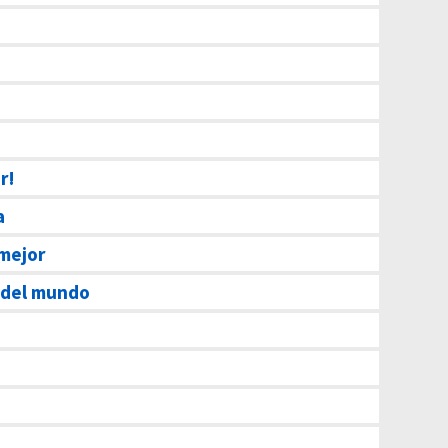
r!
a
mejor
e del mundo