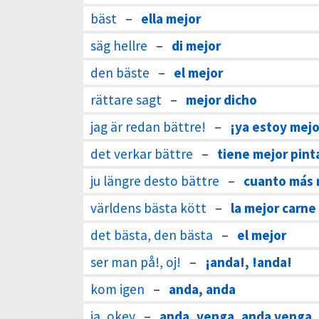
bäst
–
ella mejor
säg hellre
–
di mejor
den bäste
–
el mejor
rättare sagt
–
mejor dicho
jag är redan bättre!
–
¡ya estoy mejo
det verkar bättre
–
tiene mejor pint
ju längre desto bättre
–
cuanto más 
världens bästa kött
–
la mejor carn
det bästa, den bästa
–
el mejor
ser man på!, oj!
–
¡anda!, !anda!
kom igen
–
anda, anda
ja, okey
–
anda, venga, anda venga