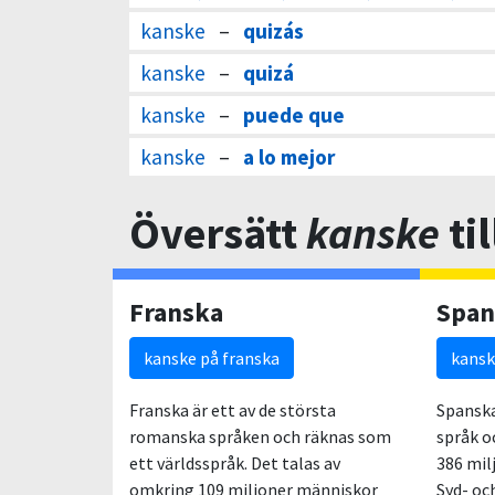
kanske
–
quizás
kanske
–
quizá
kanske
–
puede que
kanske
–
a lo mejor
Översätt
kanske
ti
Franska
Span
kanske på franska
kansk
Franska är ett av de största
Spanska
romanska språken och räknas som
språk o
ett världsspråk. Det talas av
386 mil
omkring 109 miljoner människor
Syd- oc