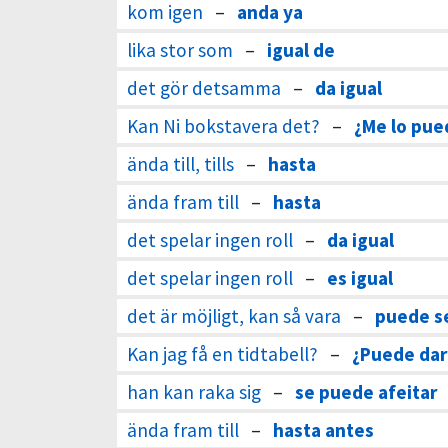
kom igen
–
anda ya
lika stor som
–
igual de
det gör detsamma
–
da igual
Kan Ni bokstavera det?
–
¿Me lo pue
ända till, tills
–
hasta
ända fram till
–
hasta
det spelar ingen roll
–
da igual
det spelar ingen roll
–
es igual
det är möjligt, kan så vara
–
puede s
Kan jag få en tidtabell?
–
¿Puede dar
han kan raka sig
–
se puede afeitar
ända fram till
–
hasta antes