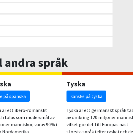
ll andra språk
ska
Tyska
e på spanska
kanske på tyska
 är ett ibero-romanskt
Tyska är ett germanskt språk ta
ch talas som modersmål av
av omkring 120 miljoner männis
joner människor, varav 90% i
vilket gör det till Europas näst
h Nordamerika.
största språk (efter ryska) och d