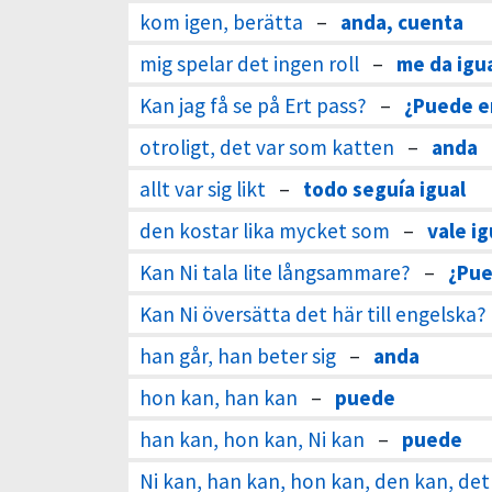
kom igen, berätta
–
anda, cuenta
mig spelar det ingen roll
–
me da igu
Kan jag få se på Ert pass?
–
¿Puede e
otroligt, det var som katten
–
anda
allt var sig likt
–
todo seguía igual
den kostar lika mycket som
–
vale i
Kan Ni tala lite långsammare?
–
¿Pue
Kan Ni översätta det här till engelska?
han går, han beter sig
–
anda
hon kan, han kan
–
puede
han kan, hon kan, Ni kan
–
puede
Ni kan, han kan, hon kan, den kan, det