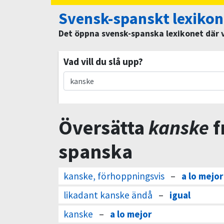
Svensk-spanskt lexikon
Det öppna svensk-spanska lexikonet där vi
Vad vill du slå upp?
Översätta
kanske
f
spanska
kanske, förhoppningsvis
–
a lo mejor
likadant kanske ändå
–
igual
kanske
–
a lo mejor