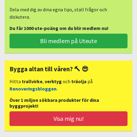
Dela med dig av dina egna tips, ställ frågor och
diskutera.
Du får 1000 ute-poäng om du blir medlem nu!
Bli medlem på Uteute
Bygga altan till våren? 🔨 😎
Hitta
trallvirke
,
verktyg
och
träolja
på
Renoveringsbloggen
.
Över 1 miljon sökbara produkter för dina
byggprojekt!
Visa mig nu!