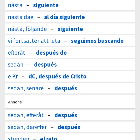
nästa
–
siguiente
nästa dag
–
al día siguiente
nästa, följande
–
siguiente
vi fortsätter att leta
–
seguimos buscando
efteråt
–
después de
sedan
–
después
e Kr
–
dC, después de Cristo
sedan, senare
–
después
Annons
sedan, efteråt
–
después
sedan, därefter
–
después
stunden
–
el rato