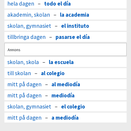
hela dagen
–
todo el día
akademin, skolan
–
la academia
skolan, gymnasiet
–
el instituto
tillbringa dagen
–
pasarse el día
Annons
skolan, skola
–
la escuela
till skolan
–
al colegio
mitt på dagen
–
al mediodía
mitt på dagen
–
mediodía
skolan, gymnasiet
–
el colegio
mitt på dagen
–
a mediodía