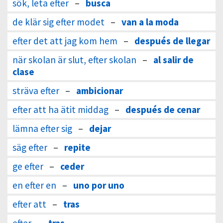
sök, leta efter
–
busca
de klär sig efter modet
–
van a la moda
efter det att jag kom hem
–
después de llegar
när skolan är slut, efter skolan
–
al salir de
clase
sträva efter
–
ambicionar
efter att ha ätit middag
–
después de cenar
lämna efter sig
–
dejar
säg efter
–
repite
ge efter
–
ceder
en efter en
–
uno por uno
efter att
–
tras