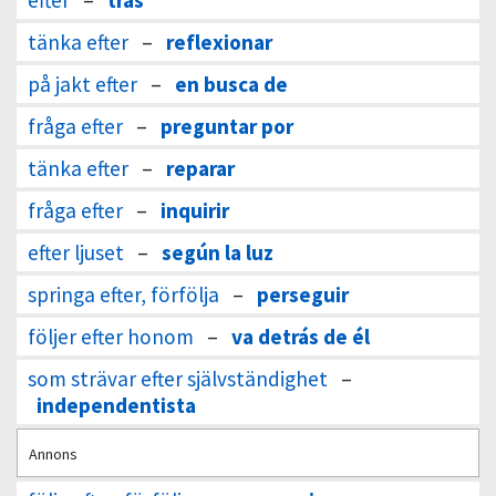
efter
–
tras
tänka efter
–
reflexionar
på jakt efter
–
en busca de
fråga efter
–
preguntar por
tänka efter
–
reparar
fråga efter
–
inquirir
efter ljuset
–
según la luz
springa efter, förfölja
–
perseguir
följer efter honom
–
va detrás de él
som strävar efter självständighet
–
independentista
Annons