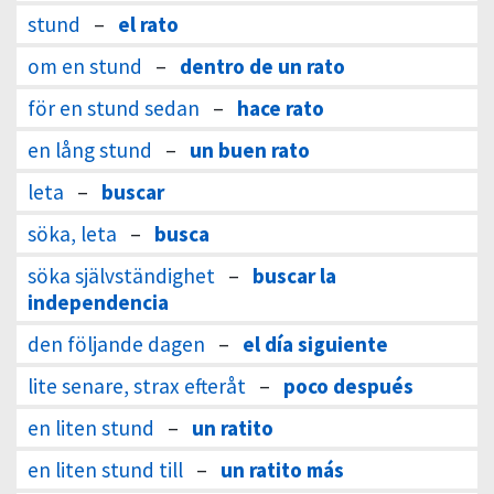
stund
–
el rato
om en stund
–
dentro de un rato
för en stund sedan
–
hace rato
en lång stund
–
un buen rato
leta
–
buscar
söka, leta
–
busca
söka självständighet
–
buscar la
independencia
den följande dagen
–
el día siguiente
lite senare, strax efteråt
–
poco después
en liten stund
–
un ratito
en liten stund till
–
un ratito más