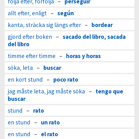
följa efter, förfölja
–
perseguir
allt efter, enligt
–
según
kanta, sträcka sig längs efter
–
bordear
gjord efter boken
–
sacado del libro, sacada
del libro
timme efter timme
–
horas y horas
söka, leta
–
buscar
en kort stund
–
poco rato
jag måste leta, jag måste söka
–
tengo que
buscar
stund
–
rato
en stund
–
un rato
en stund
–
el rato