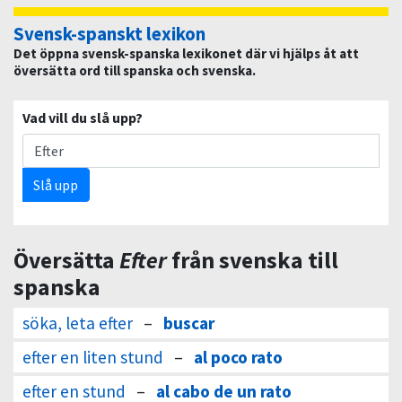
Svensk-spanskt lexikon
Det öppna svensk-spanska lexikonet där vi hjälps åt att
översätta ord till spanska och svenska.
Vad vill du slå upp?
Slå upp
Översätta
Efter
från svenska till
spanska
söka, leta efter
–
buscar
efter en liten stund
–
al poco rato
efter en stund
–
al cabo de un rato