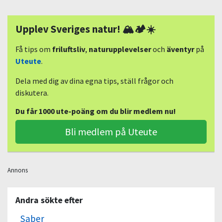
Upplev Sveriges natur! 🏔🏕☀️
Få tips om
friluftsliv
,
naturupplevelser
och
äventyr
på
Uteute
.
Dela med dig av dina egna tips, ställ frågor och
diskutera.
Du får 1000 ute-poäng om du blir medlem nu!
Bli medlem på Uteute
Annons
Andra sökte efter
Saber