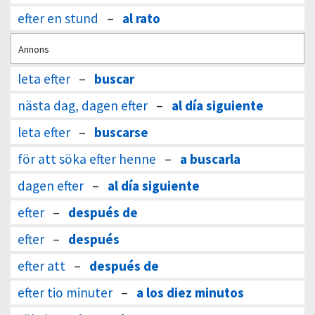
efter en stund
–
al rato
Annons
leta efter
–
buscar
nästa dag, dagen efter
–
al día siguiente
leta efter
–
buscarse
för att söka efter henne
–
a buscarla
dagen efter
–
al día siguiente
efter
–
después de
efter
–
después
efter att
–
después de
efter tio minuter
–
a los diez minutos