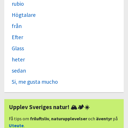
rubio
Högtalare
från
Efter
Glass
heter
sedan
Si, me gusta mucho
Upplev Sveriges natur! 🏔🏕☀️
Få tips om
friluftsliv
,
naturupplevelser
och
äventyr
på
Uteute
.