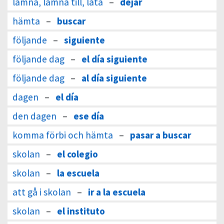
lämna, lämna till, låta
–
dejar
hämta
–
buscar
följande
–
siguiente
följande dag
–
el día siguiente
följande dag
–
al día siguiente
dagen
–
el día
den dagen
–
ese día
komma förbi och hämta
–
pasar a buscar
skolan
–
el colegio
skolan
–
la escuela
att gå i skolan
–
ir a la escuela
skolan
–
el instituto