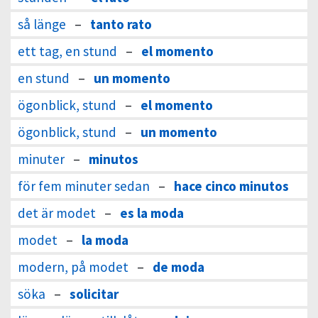
så länge
–
tanto rato
ett tag, en stund
–
el momento
en stund
–
un momento
ögonblick, stund
–
el momento
ögonblick, stund
–
un momento
minuter
–
minutos
för fem minuter sedan
–
hace cinco minutos
det är modet
–
es la moda
modet
–
la moda
modern, på modet
–
de moda
söka
–
solicitar