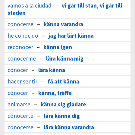
vamos a la ciudad
–
vi går till stan, vi går till
staden
conocerse
–
känna varandra
he conocido
–
jag har lärt känna
reconocer
–
känna igen
conocerme
–
lära känna mig
conocer
–
lära känna
hacer sentir
–
få att känna
conocer
–
känna, träffa
animarse
–
känna sig gladare
conocerte
–
lära känna dig
conocerse
–
lära känna varandra