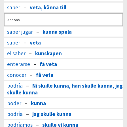
saber
–
veta, känna till
Annons
saber jugar
–
kunna spela
saber
–
veta
el saber
–
kunskapen
enterarse
–
få veta
conocer
–
få veta
podría
–
Ni skulle kunna, han skulle kunna, jag
skulle kunna
poder
–
kunna
podría
–
jag skulle kunna
podríamos
–
skulle vi kunna