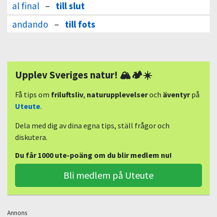
al final
–
till slut
andando
–
till fots
Upplev Sveriges natur! 🏔🏕☀️
Få tips om
friluftsliv
,
naturupplevelser
och
äventyr
på
Uteute
.
Dela med dig av dina egna tips, ställ frågor och
diskutera.
Du får 1000 ute-poäng om du blir medlem nu!
Bli medlem på Uteute
Annons