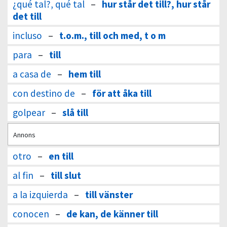
¿qué tal?, qué tal
–
hur står det till?, hur står
det till
incluso
–
t.o.m., till och med, t o m
para
–
till
a casa de
–
hem till
con destino de
–
för att åka till
golpear
–
slå till
Annons
otro
–
en till
al fin
–
till slut
a la izquierda
–
till vänster
conocen
–
de kan, de känner till