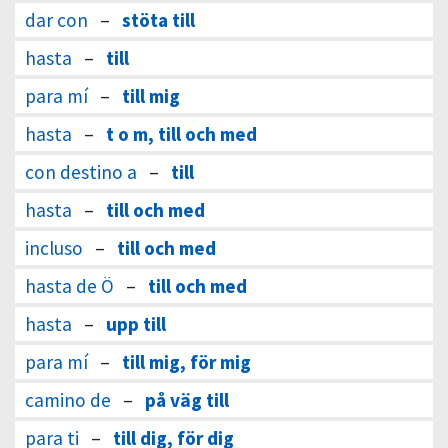
dar con
–
stöta till
hasta
–
till
para mí
–
till mig
hasta
–
t o m, till och med
con destino a
–
till
hasta
–
till och med
incluso
–
till och med
hasta de Ö
–
till och med
hasta
–
upp till
para mí
–
till mig, för mig
camino de
–
på väg till
para ti
–
till dig, för dig