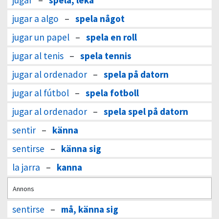
jugar
–
spela, leka
jugar a algo
–
spela något
jugar un papel
–
spela en roll
jugar al tenis
–
spela tennis
jugar al ordenador
–
spela på datorn
jugar al fútbol
–
spela fotboll
jugar al ordenador
–
spela spel på datorn
sentir
–
känna
sentirse
–
känna sig
la jarra
–
kanna
Annons
sentirse
–
må, känna sig