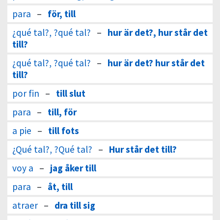
para
–
för, till
¿qué tal?, ?qué tal?
–
hur är det?, hur står det
till?
¿qué tal?, ?qué tal?
–
hur är det? hur står det
till?
por fin
–
till slut
para
–
till, för
a pie
–
till fots
¿Qué tal?, ?Qué tal?
–
Hur står det till?
voy a
–
jag åker till
para
–
åt, till
atraer
–
dra till sig