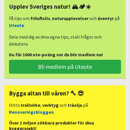
Upplev Sveriges natur! 🏔🏕☀️
Få tips om
friluftsliv
,
naturupplevelser
och
äventyr
på
Uteute
.
Dela med dig av dina egna tips, ställ frågor och
diskutera.
Du får 1000 ute-poäng om du blir medlem nu!
Bli medlem på Uteute
Bygga altan till våren? 🔨 😎
Hitta
trallvirke
,
verktyg
och
träolja
på
Renoveringsbloggen
.
Över 1 miljon sökbara produkter för dina
byggprojekt!