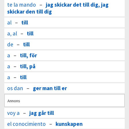
te la mando
–
jag skickar det till dig, jag
skickar den till dig
al
–
till
a, al
–
till
de
–
till
a
–
till, för
a
–
till, på
a
–
till
os dan
–
ger man till er
Annons
voy a
–
jag går till
el conocimiento
–
kunskapen