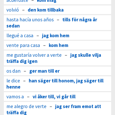
acuérdate
–
kom ihåg
volvió
–
den kom tillbaka
hasta hacía unos años
–
tills för några år
sedan
llegué a casa
–
jag kom hem
vente para casa
–
kom hem
me gustaría volver a verte
–
jag skulle vilja
träffa dig igen
os dan
–
ger man till er
le dice
–
han säger till honom, jag säger till
henne
vamos a
–
vi åker till, vi går till
me alegro de verte
–
jag ser fram emot att
träffa dig