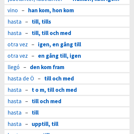
vino
–
han kom, hon kom
hasta
–
till, tills
hasta
–
till, till och med
otra vez
–
igen, en gång till
otra vez
–
en gång till, igen
llegó
–
den kom fram
hasta de Ö
–
till och med
hasta
–
t o m, till och med
hasta
–
till och med
hasta
–
till
hasta
–
upptill, till