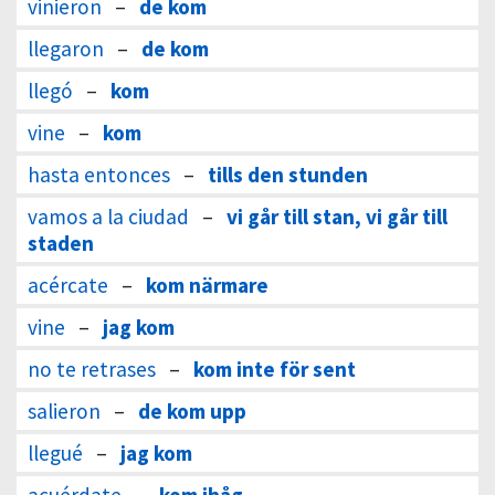
vinieron
–
de kom
llegaron
–
de kom
llegó
–
kom
vine
–
kom
hasta entonces
–
tills den stunden
vamos a la ciudad
–
vi går till stan, vi går till
staden
acércate
–
kom närmare
vine
–
jag kom
no te retrases
–
kom inte för sent
salieron
–
de kom upp
llegué
–
jag kom