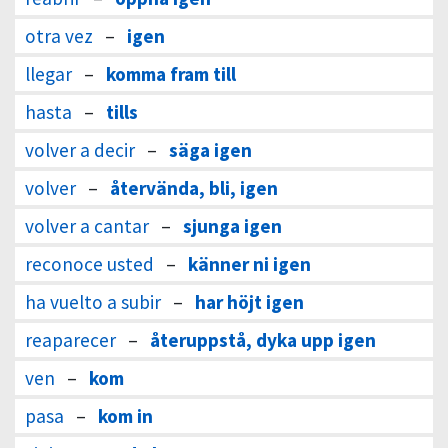
otra vez
–
igen
llegar
–
komma fram till
hasta
–
tills
volver a decir
–
säga igen
volver
–
återvända, bli, igen
volver a cantar
–
sjunga igen
reconoce usted
–
känner ni igen
ha vuelto a subir
–
har höjt igen
reaparecer
–
återuppstå, dyka upp igen
ven
–
kom
pasa
–
kom in