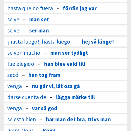
hasta que no fuera
–
förrän jag var
se ve
–
man ser
se ve
–
ser man
¡hasta luego!, hasta luego!
–
hej så länge!
se ven mucho
–
man ser tydligt
fue elegido
–
han blev vald till
sacó
–
han tog fram
venga
–
nu går vi, låt oss gå
darse cuenta de
–
lägga märke till
venga
–
var så god
se está bien
–
har man det bra, trivs man
¡Ven!, Ven!
–
Kom!