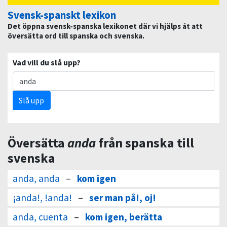
Svensk-spanskt lexikon
Det öppna svensk-spanska lexikonet där vi hjälps åt att
översätta ord till spanska och svenska.
Vad vill du slå upp?
Slå upp
Översätta
anda
från spanska till
svenska
anda, anda
–
kom igen
¡anda!, !anda!
–
ser man på!, oj!
anda, cuenta
–
kom igen, berätta