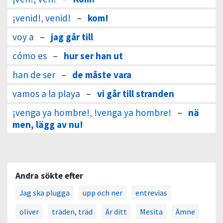
¡venid!, venid!
–
kom!
voy a
–
jag går till
cómo es
–
hur ser han ut
han de ser
–
de måste vara
vamos a la playa
–
vi går till stranden
¡venga ya hombre!, !venga ya hombre!
–
nä
men, lägg av nu!
Andra sökte efter
Jag ska plugga
upp och ner
entrevias
oliver
träden, träd
Är ditt
Mesita
Ämne