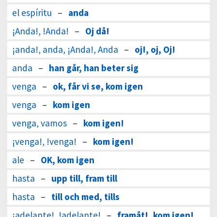
el espíritu
–
anda
¡Anda!, !Anda!
–
Oj då!
¡anda!, anda, ¡Anda!, Anda
–
oj!, oj, Oj!
anda
–
han går, han beter sig
venga
–
ok, får vi se, kom igen
venga
–
kom igen
venga, vamos
–
kom igen!
¡venga!, !venga!
–
kom igen!
ale
–
OK, kom igen
hasta
–
upp till, fram till
hasta
–
till och med, tills
¡adelante!, !adelante!
–
framåt!, kom igen!