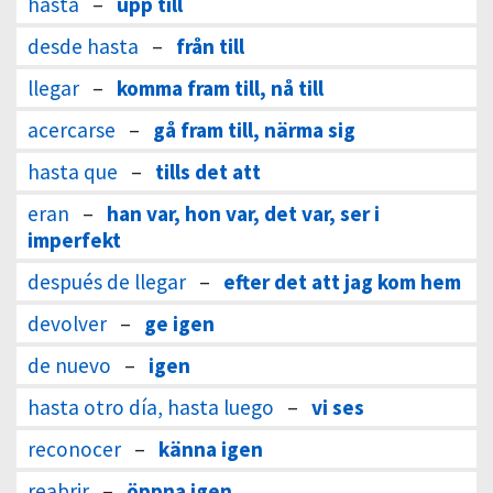
hasta
–
upp till
desde hasta
–
från till
llegar
–
komma fram till, nå till
acercarse
–
gå fram till, närma sig
hasta que
–
tills det att
eran
–
han var, hon var, det var, ser i
imperfekt
después de llegar
–
efter det att jag kom hem
devolver
–
ge igen
de nuevo
–
igen
hasta otro día, hasta luego
–
vi ses
reconocer
–
känna igen
reabrir
–
öppna igen