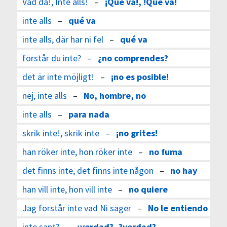
Vad då!, Inte alls!
–
¡Qué va!, !Qué va!
inte alls
–
qué va
inte alls, där har ni fel
–
qué va
förstår du inte?
–
¿no comprendes?
det är inte möjligt!
–
¡no es posible!
nej, inte alls
–
No, hombre, no
inte alls
–
para nada
skrik inte!, skrik inte
–
¡no grites!
han röker inte, hon röker inte
–
no fuma
det finns inte, det finns inte någon
–
no hay
han vill inte, hon vill inte
–
no quiere
Jag förstår inte vad Ni säger
–
No le entiendo
inte sant?
–
¿verdad?, ?verdad?