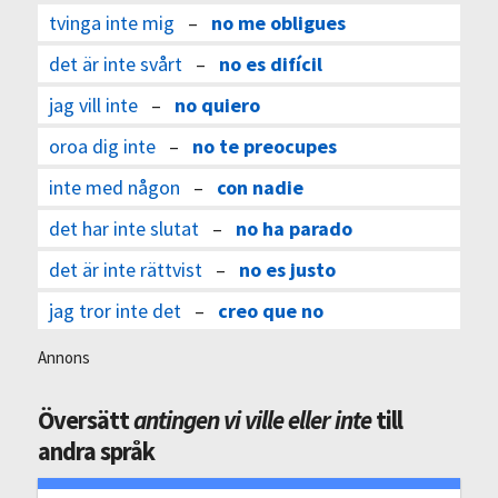
tvinga inte mig
–
no me obligues
det är inte svårt
–
no es difícil
jag vill inte
–
no quiero
oroa dig inte
–
no te preocupes
inte med någon
–
con nadie
det har inte slutat
–
no ha parado
det är inte rättvist
–
no es justo
jag tror inte det
–
creo que no
Annons
Översätt
antingen vi ville eller inte
till
andra språk