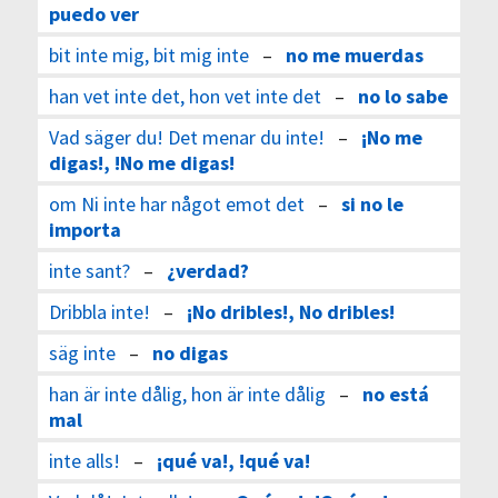
puedo ver
bit inte mig, bit mig inte
–
no me muerdas
han vet inte det, hon vet inte det
–
no lo sabe
Vad säger du! Det menar du inte!
–
¡No me
digas!, !No me digas!
om Ni inte har något emot det
–
si no le
importa
inte sant?
–
¿verdad?
Dribbla inte!
–
¡No dribles!, No dribles!
säg inte
–
no digas
han är inte dålig, hon är inte dålig
–
no está
mal
inte alls!
–
¡qué va!, !qué va!