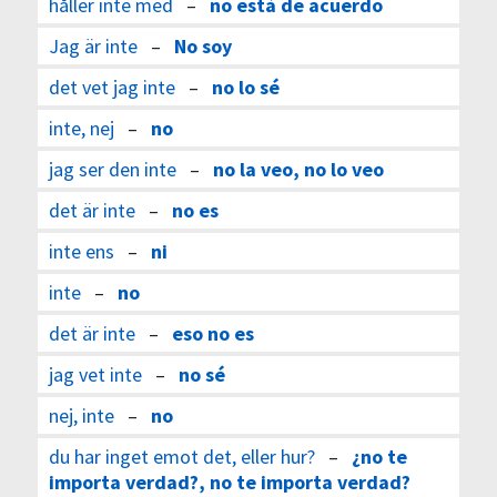
håller inte med
–
no está de acuerdo
Jag är inte
–
No soy
det vet jag inte
–
no lo sé
inte, nej
–
no
jag ser den inte
–
no la veo, no lo veo
det är inte
–
no es
inte ens
–
ni
inte
–
no
det är inte
–
eso no es
jag vet inte
–
no sé
nej, inte
–
no
du har inget emot det, eller hur?
–
¿no te
importa verdad?, no te importa verdad?