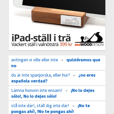
antingen vi ville eller inte
–
quisiéramos que
no
du är inte spanjorska, eller hur?
–
¿no eres
española verdad?
Lämna honom inte ensam!
–
¡No lo dejes
sólo!, No lo dejes sólo!
stå inte där!, ställ dig inte där!
–
¡No te
pongas ahí!, !No te pongas ahí!