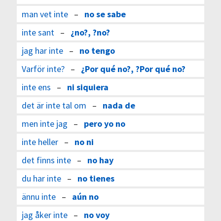
man vet inte
–
no se sabe
inte sant
–
¿no?, ?no?
jag har inte
–
no tengo
Varför inte?
–
¿Por qué no?, ?Por qué no?
inte ens
–
ni siquiera
det är inte tal om
–
nada de
men inte jag
–
pero yo no
inte heller
–
no ni
det finns inte
–
no hay
du har inte
–
no tienes
ännu inte
–
aún no
jag åker inte
–
no voy