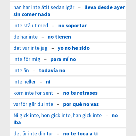
han har inte ätit sedan igår
–
lleva desde ayer
sin comer nada
inte stå ut med
–
no soportar
de har inte
–
no tienen
det var inte jag
–
yo no he sido
inte för mig
–
para mí no
inte än
–
todavía no
inte heller
–
ni
kom inte för sent
–
no te retrases
varför går du inte
–
por qué no vas
Ni gick inte, hon gick inte, han gick inte
–
no
iba
det är inte din tur
–
no te toca a ti