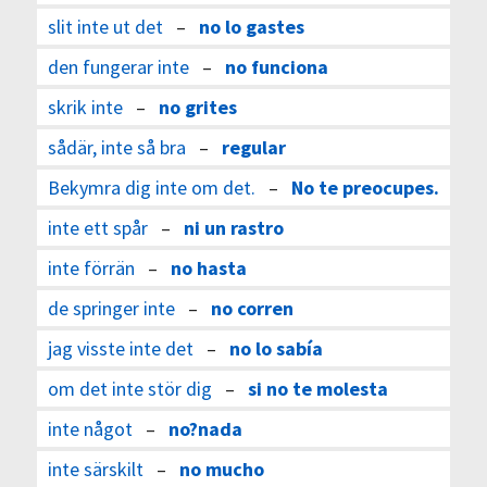
slit inte ut det
–
no lo gastes
den fungerar inte
–
no funciona
skrik inte
–
no grites
sådär, inte så bra
–
regular
Bekymra dig inte om det.
–
No te preocupes.
inte ett spår
–
ni un rastro
inte förrän
–
no hasta
de springer inte
–
no corren
jag visste inte det
–
no lo sabía
om det inte stör dig
–
si no te molesta
inte något
–
no?nada
inte särskilt
–
no mucho