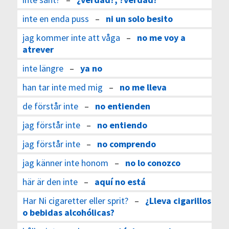
inte en enda puss
–
ni un solo besito
jag kommer inte att våga
–
no me voy a
atrever
inte längre
–
ya no
han tar inte med mig
–
no me lleva
de förstår inte
–
no entienden
jag förstår inte
–
no entiendo
jag förstår inte
–
no comprendo
jag känner inte honom
–
no lo conozco
här är den inte
–
aquí no está
Har Ni cigaretter eller sprit?
–
¿Lleva cigarillos
o bebidas alcohólicas?