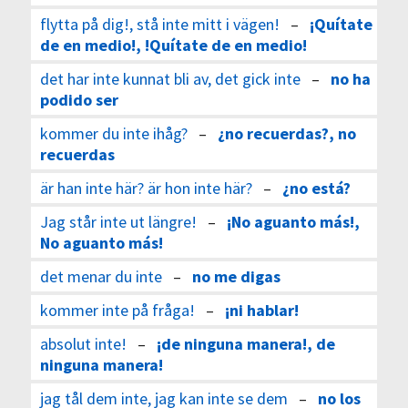
flytta på dig!, stå inte mitt i vägen!
–
¡Quítate
de en medio!, !Quítate de en medio!
det har inte kunnat bli av, det gick inte
–
no ha
podido ser
kommer du inte ihåg?
–
¿no recuerdas?, no
recuerdas
är han inte här? är hon inte här?
–
¿no está?
Jag står inte ut längre!
–
¡No aguanto más!,
No aguanto más!
det menar du inte
–
no me digas
kommer inte på fråga!
–
¡ni hablar!
absolut inte!
–
¡de ninguna manera!, de
ninguna manera!
jag tål dem inte, jag kan inte se dem
–
no los