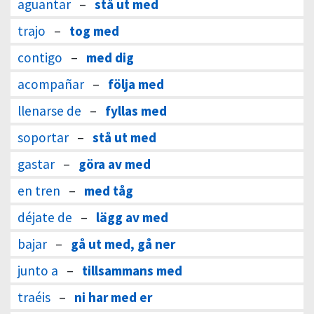
aguantar
–
stå ut med
trajo
–
tog med
contigo
–
med dig
acompañar
–
följa med
llenarse de
–
fyllas med
soportar
–
stå ut med
gastar
–
göra av med
en tren
–
med tåg
déjate de
–
lägg av med
bajar
–
gå ut med, gå ner
junto a
–
tillsammans med
traéis
–
ni har med er