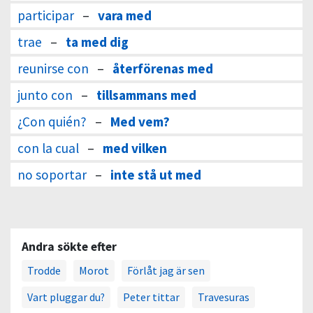
participar
–
vara med
trae
–
ta med dig
reunirse con
–
återförenas med
junto con
–
tillsammans med
¿Con quién?
–
Med vem?
con la cual
–
med vilken
no soportar
–
inte stå ut med
Andra sökte efter
Trodde
Morot
Förlåt jag är sen
Vart pluggar du?
Peter tittar
Travesuras