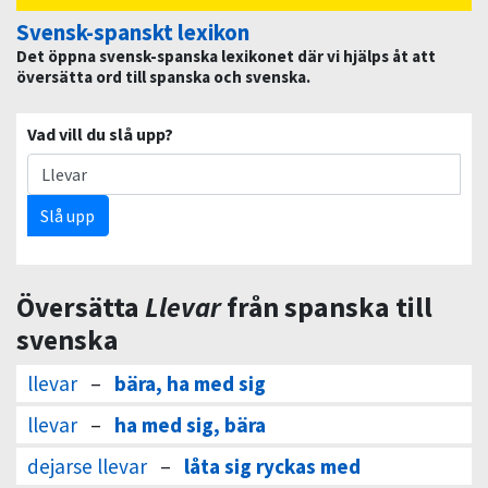
Svensk-spanskt lexikon
Det öppna svensk-spanska lexikonet där vi hjälps åt att
översätta ord till spanska och svenska.
Vad vill du slå upp?
Slå upp
Översätta
Llevar
från spanska till
svenska
llevar
–
bära, ha med sig
llevar
–
ha med sig, bära
dejarse llevar
–
låta sig ryckas med