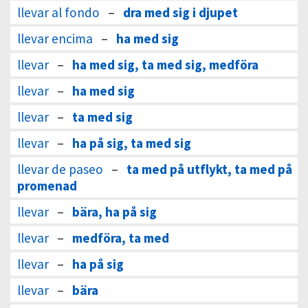
llevar al fondo
–
dra med sig i djupet
llevar encima
–
ha med sig
llevar
–
ha med sig, ta med sig, medföra
llevar
–
ha med sig
llevar
–
ta med sig
llevar
–
ha på sig, ta med sig
llevar de paseo
–
ta med på utflykt, ta med på
promenad
llevar
–
bära, ha på sig
llevar
–
medföra, ta med
llevar
–
ha på sig
llevar
–
bära