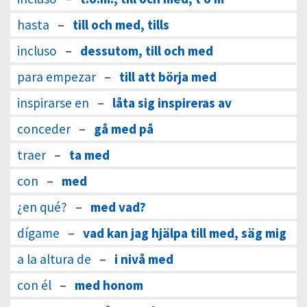
hasta
–
till och med, tills
incluso
–
dessutom, till och med
para empezar
–
till att börja med
inspirarse en
–
låta sig inspireras av
conceder
–
gå med på
traer
–
ta med
con
–
med
¿en qué?
–
med vad?
dígame
–
vad kan jag hjälpa till med, säg mig
a la altura de
–
i nivå med
con él
–
med honom