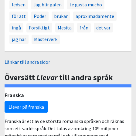
ledsen
Jag blir galen
te gusta mucho
för att
Poder
brukar
aproximadamente
ingå
Försiktigt
Mesita
från
det var
jag har
Mästerverk
Länkar till andra sidor
Översätt
Llevar
till andra språk
Franska
Llevar på franska
Franska är ett av de största romanska språken och räknas
som ett världsspråk. Det talas av omkring 109 miljoner
människor som modersmål och tillsammans med