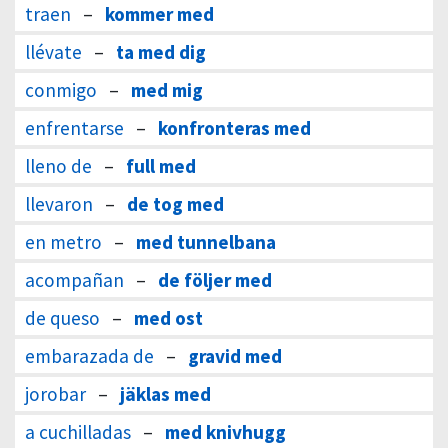
traen
–
kommer med
llévate
–
ta med dig
conmigo
–
med mig
enfrentarse
–
konfronteras med
lleno de
–
full med
llevaron
–
de tog med
en metro
–
med tunnelbana
acompañan
–
de följer med
de queso
–
med ost
embarazada de
–
gravid med
jorobar
–
jäklas med
a cuchilladas
–
med knivhugg