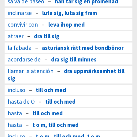
sa va de paseo
–
han tar sig en promenad
inclinarse
–
luta sig, luta sig fram
convivir con
–
leva ihop med
atraer
–
dra till sig
la fabada
–
asturiansk rätt med bondbönor
acordarse de
–
dra sig till minnes
llamar la atención
–
dra uppmärksamhet till
sig
incluso
–
till och med
hasta de Ö
–
till och med
hasta
–
till och med
hasta
–
t o m, till och med
incluso
–
t.o.m., till och med, t o m