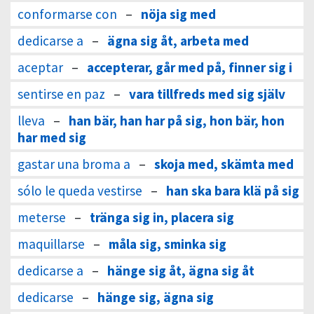
conformarse con
–
nöja sig med
dedicarse a
–
ägna sig åt, arbeta med
aceptar
–
accepterar, går med på, finner sig i
sentirse en paz
–
vara tillfreds med sig själv
lleva
–
han bär, han har på sig, hon bär, hon
har med sig
gastar una broma a
–
skoja med, skämta med
sólo le queda vestirse
–
han ska bara klä på sig
meterse
–
tränga sig in, placera sig
maquillarse
–
måla sig, sminka sig
dedicarse a
–
hänge sig åt, ägna sig åt
dedicarse
–
hänge sig, ägna sig