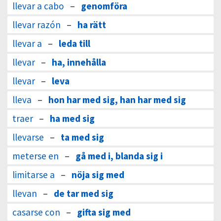
llevar a cabo
–
genomföra
llevar razón
–
ha rätt
llevar a
–
leda till
llevar
–
ha, innehålla
llevar
–
leva
lleva
–
hon har med sig, han har med sig
traer
–
ha med sig
llevarse
–
ta med sig
meterse en
–
gå med i, blanda sig i
limitarse a
–
nöja sig med
llevan
–
de tar med sig
casarse con
–
gifta sig med