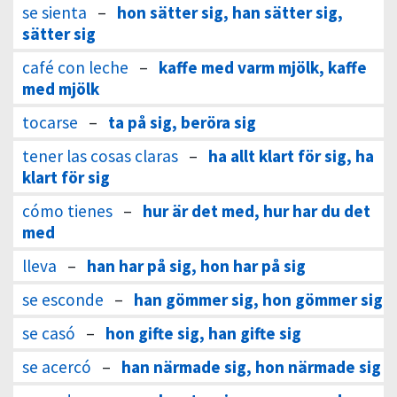
se sienta
–
hon sätter sig, han sätter sig,
sätter sig
café con leche
–
kaffe med varm mjölk, kaffe
med mjölk
tocarse
–
ta på sig, beröra sig
tener las cosas claras
–
ha allt klart för sig, ha
klart för sig
cómo tienes
–
hur är det med, hur har du det
med
lleva
–
han har på sig, hon har på sig
se esconde
–
han gömmer sig, hon gömmer sig
se casó
–
hon gifte sig, han gifte sig
se acercó
–
han närmade sig, hon närmade sig