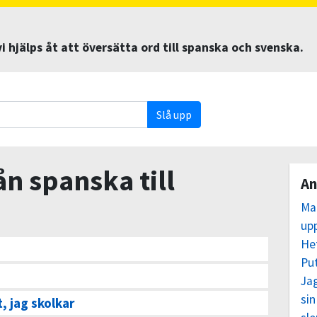
 hjälps åt att översätta ord till spanska och svenska.
Slå upp
ån spanska till
An
Ma
up
He
Pu
Ja
sin
, jag skolkar