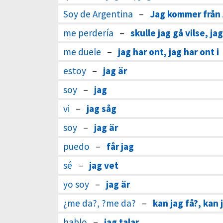
Soy de Argentina
–
Jag kommer från 
me perdería
–
skulle jag gå vilse, jag
me duele
–
jag har ont, jag har ont i
estoy
–
jag är
soy
–
jag
vi
–
jag såg
soy
–
jag är
puedo
–
får jag
sé
–
jag vet
yo soy
–
jag är
¿me da?, ?me da?
–
kan jag få?, kan 
hablo
–
jag talar