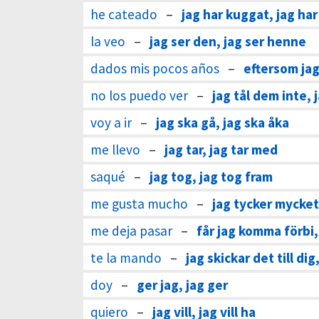
he cateado
–
jag har kuggat, jag har
la veo
–
jag ser den, jag ser henne
dados mis pocos años
–
eftersom jag
no los puedo ver
–
jag tål dem inte, 
voy a ir
–
jag ska gå, jag ska åka
me llevo
–
jag tar, jag tar med
saqué
–
jag tog, jag tog fram
me gusta mucho
–
jag tycker mycke
me deja pasar
–
får jag komma förbi,
te la mando
–
jag skickar det till dig
doy
–
ger jag, jag ger
quiero
–
jag vill, jag vill ha