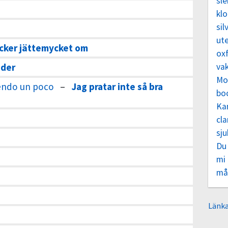
sl
klo
sil
ut
 tycker jättemycket om
oxf
nder
va
Mo
endo un poco
–
Jag pratar inte så bra
bo
Ka
cla
sj
Du
mi
må
Länka