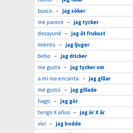
busco
–
jag söker
me parece
–
jag tycker
desayuné
–
jag åt frukost
miento
–
jag ljuger
bebo
–
jag dricker
me gusta
–
jag tycker om
a mí me encanta
–
jag gillar
me gustó
–
jag gillade
hago
–
jag gör
tengo X años
–
jag är X år
viví
–
jag bodde