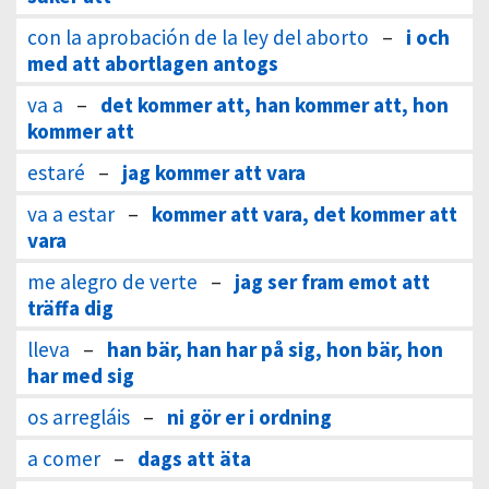
con la aprobación de la ley del aborto
–
i och
med att abortlagen antogs
va a
–
det kommer att, han kommer att, hon
kommer att
estaré
–
jag kommer att vara
va a estar
–
kommer att vara, det kommer att
vara
me alegro de verte
–
jag ser fram emot att
träffa dig
lleva
–
han bär, han har på sig, hon bär, hon
har med sig
os arregláis
–
ni gör er i ordning
a comer
–
dags att äta