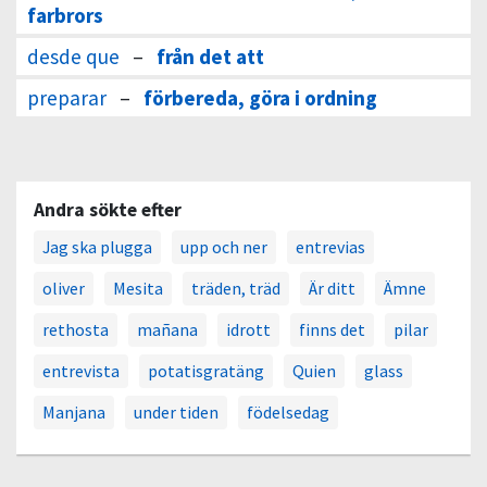
farbrors
desde que
–
från det att
preparar
–
förbereda, göra i ordning
Andra sökte efter
Jag ska plugga
upp och ner
entrevias
oliver
Mesita
träden, träd
Är ditt
Ämne
rethosta
mañana
idrott
finns det
pilar
entrevista
potatisgratäng
Quien
glass
Manjana
under tiden
födelsedag