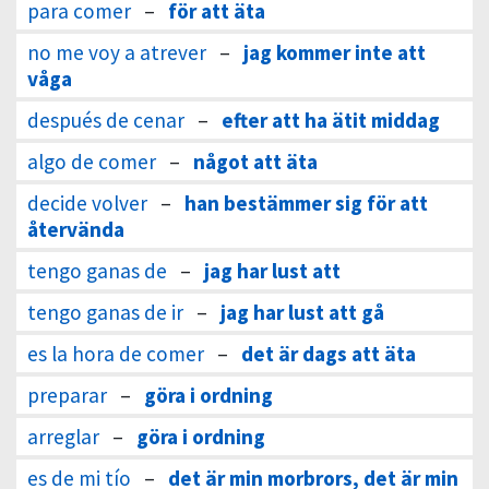
para comer
–
för att äta
no me voy a atrever
–
jag kommer inte att
våga
después de cenar
–
efter att ha ätit middag
algo de comer
–
något att äta
decide volver
–
han bestämmer sig för att
återvända
tengo ganas de
–
jag har lust att
tengo ganas de ir
–
jag har lust att gå
es la hora de comer
–
det är dags att äta
preparar
–
göra i ordning
arreglar
–
göra i ordning
es de mi tío
–
det är min morbrors, det är min