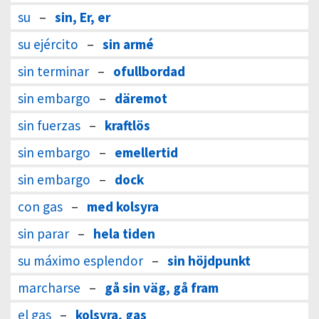
su
–
sin, Er, er
su ejército
–
sin armé
sin terminar
–
ofullbordad
sin embargo
–
däremot
sin fuerzas
–
kraftlös
sin embargo
–
emellertid
sin embargo
–
dock
con gas
–
med kolsyra
sin parar
–
hela tiden
su máximo esplendor
–
sin höjdpunkt
marcharse
–
gå sin väg, gå fram
el gas
–
kolsyra, gas