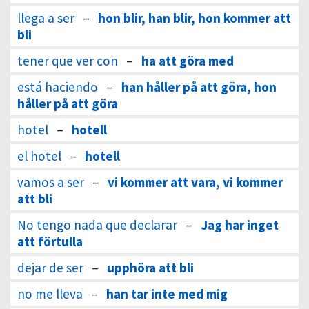
llega a ser
–
hon blir, han blir, hon kommer att
bli
tener que ver con
–
ha att göra med
está haciendo
–
han håller på att göra, hon
håller på att göra
hotel
–
hotell
el hotel
–
hotell
vamos a ser
–
vi kommer att vara, vi kommer
att bli
No tengo nada que declarar
–
Jag har inget
att förtulla
dejar de ser
–
upphöra att bli
no me lleva
–
han tar inte med mig