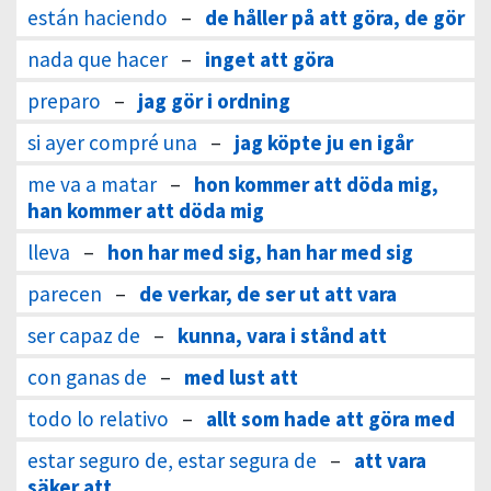
están haciendo
–
de håller på att göra, de gör
nada que hacer
–
inget att göra
preparo
–
jag gör i ordning
si ayer compré una
–
jag köpte ju en igår
me va a matar
–
hon kommer att döda mig,
han kommer att döda mig
lleva
–
hon har med sig, han har med sig
parecen
–
de verkar, de ser ut att vara
ser capaz de
–
kunna, vara i stånd att
con ganas de
–
med lust att
todo lo relativo
–
allt som hade att göra med
estar seguro de, estar segura de
–
att vara
säker att