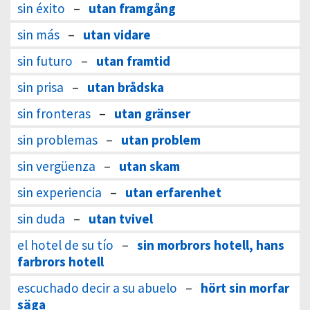
sin éxito
–
utan framgång
sin más
–
utan vidare
sin futuro
–
utan framtid
sin prisa
–
utan brådska
sin fronteras
–
utan gränser
sin problemas
–
utan problem
sin vergüenza
–
utan skam
sin experiencia
–
utan erfarenhet
sin duda
–
utan tvivel
el hotel de su tío
–
sin morbrors hotell, hans
farbrors hotell
escuchado decir a su abuelo
–
hört sin morfar
säga