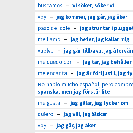
buscamos
–
vi söker, söker vi
voy
–
jag kommer, jag går, jag åker
paso del cole
–
jag struntar i plugget
me llamo
–
jag heter, jag kallar mig
vuelvo
–
jag går tillbaka, jag återvä
me quedo con
–
jag tar, jag behåller
me encanta
–
jag är förtjust i, jag
No hablo mucho español, pero compr
spanska, men jag förstår lite
me gusta
–
jag gillar, jag tycker om
quiero
–
jag vill, jag älskar
voy
–
jag går, jag åker