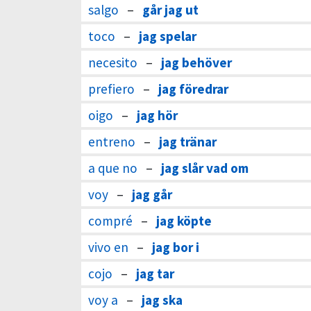
salgo
–
går jag ut
toco
–
jag spelar
necesito
–
jag behöver
prefiero
–
jag föredrar
oigo
–
jag hör
entreno
–
jag tränar
a que no
–
jag slår vad om
voy
–
jag går
compré
–
jag köpte
vivo en
–
jag bor i
cojo
–
jag tar
voy a
–
jag ska