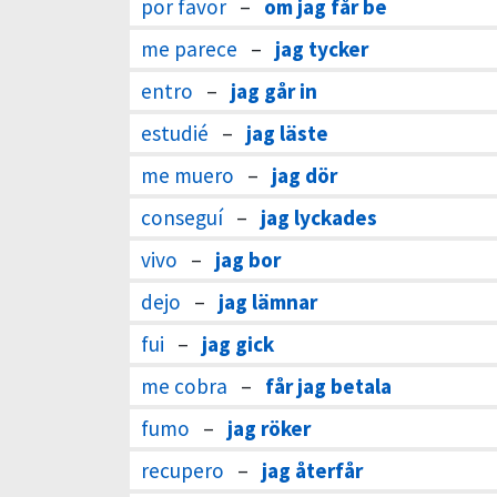
por favor
–
om jag får be
me parece
–
jag tycker
entro
–
jag går in
estudié
–
jag läste
me muero
–
jag dör
conseguí
–
jag lyckades
vivo
–
jag bor
dejo
–
jag lämnar
fui
–
jag gick
me cobra
–
får jag betala
fumo
–
jag röker
recupero
–
jag återfår