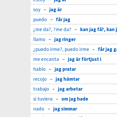
soy
–
jag är
puedo
–
får jag
¿me da?, ?me da?
–
kan jag få?, kan 
llamo
–
jag ringer
¿puedo irme?, puedo irme
–
får jag g
me encanta
–
jag är förtjust i
hablo
–
jag pratar
recojo
–
jag hämtar
trabajo
–
jag arbetar
si tuviera
–
om jag hade
nado
–
jag simmar