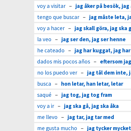
voy a visitar
–
jag åker på besök, jag
tengo que buscar
–
jag måste leta, 
voy a hacer
–
jag skall göra, jag ska 
la veo
–
jag ser den, jag ser henne
he cateado
–
jag har kuggat, jag har
dados mis pocos años
–
eftersom jag
no los puedo ver
–
jag tål dem inte, 
busca
–
hon letar, han letar, letar
saqué
–
jag tog, jag tog fram
voy a ir
–
jag ska gå, jag ska åka
me llevo
–
jag tar, jag tar med
me gusta mucho
–
jag tycker mycke