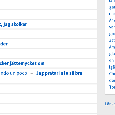
lån
ga
nam
Är 
, jag skolkar
va
go
att
nder
Äm
gl
en 
 tycker jättemycket om
igå
endo un poco
–
Jag pratar inte så bra
Ch
de
To
Länka