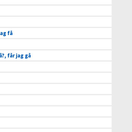
jag få
å?, får jag gå