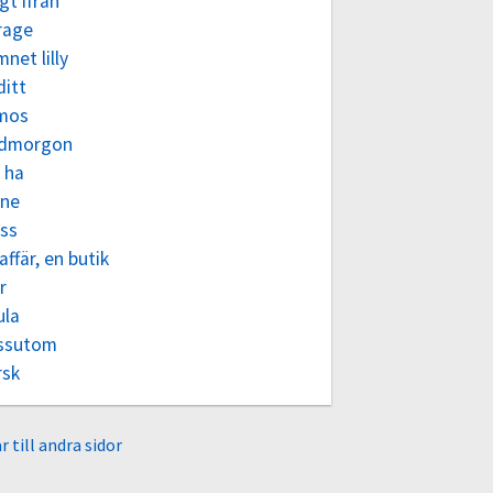
gt ifrån
rage
net lilly
ditt
mos
dmorgon
 ha
ne
ass
affär, en butik
r
ula
ssutom
rsk
r till andra sidor