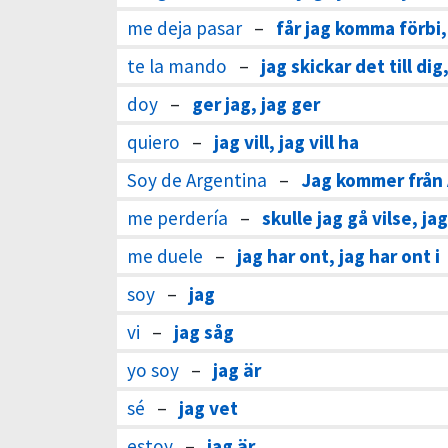
me deja pasar
–
får jag komma förbi,
te la mando
–
jag skickar det till dig
doy
–
ger jag, jag ger
quiero
–
jag vill, jag vill ha
Soy de Argentina
–
Jag kommer från 
me perdería
–
skulle jag gå vilse, jag
me duele
–
jag har ont, jag har ont i
soy
–
jag
vi
–
jag såg
yo soy
–
jag är
sé
–
jag vet
estoy
–
jag är