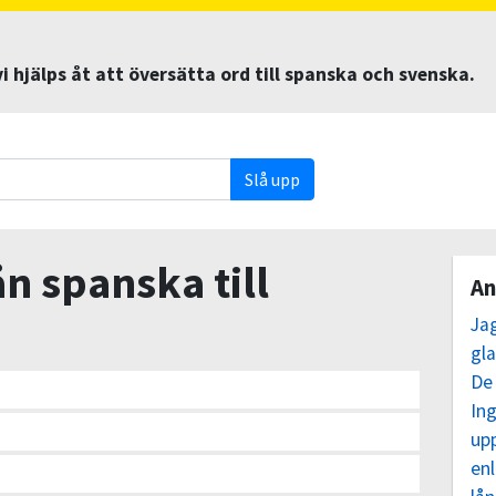
 hjälps åt att översätta ord till spanska och svenska.
Slå upp
ån spanska till
An
Ja
gl
De
In
up
enl