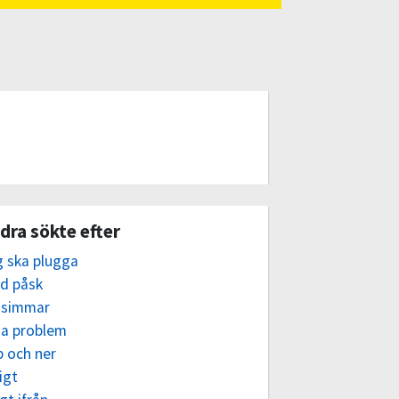
dra sökte efter
g ska plugga
ad påsk
 simmar
ga problem
p och ner
igt