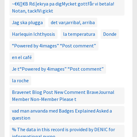
~€€{]€B Rd.|ekrya pa digMycket gottFår vi betala!
Notan, tack!Vi gickt
Jag ska plugga
det var¡arriba!, arriba
Harlequin Ichthyosis
la temperatura
Donde
“Powered by 4images” “Post comment”
en el café
Je t“Powered by 4images” “Post comment”
la roche
Bravenet Blog Post New Comment BraveJournal
Member Non-Member Please t
vad man anvanda med Badges Explained Asked a
question
% The data in this record is provided by DENIC for
informational purpo