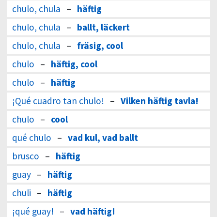
chulo, chula
–
häftig
chulo, chula
–
ballt, läckert
chulo, chula
–
fräsig, cool
chulo
–
häftig, cool
chulo
–
häftig
¡Qué cuadro tan chulo!
–
Vilken häftig tavla!
chulo
–
cool
qué chulo
–
vad kul, vad ballt
brusco
–
häftig
guay
–
häftig
chuli
–
häftig
¡qué guay!
–
vad häftig!