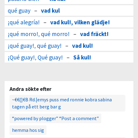
qué guay
–
vad kul
¡qué alegría!
–
vad kul!, vilken glädje!
¡qué morro!, qué morro!
–
vad fräckt!
¡qué guay!, qué guay!
–
vad kul!
¡Qué guay!, Qué guay!
–
Så kul!
Andra sökte efter
~€€{]€B Rd.|emys puss med ronnie kobra sabina
tagen på ett berg bar g
“powered by plogger” “Post a comment”
hemma hos sig