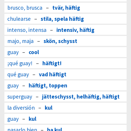
brusco, brusca
–
tvär, häftig
chulearse
–
stila, spela häftig
intenso, intensa
–
intensiv, häftig
majo, maja
–
skön, schysst
guay
–
cool
¡qué guay!
–
häftigt!
qué guay
–
vad häftigt
guay
–
häftigt, toppen
superguay
–
jätteschysst, helhäftig, häftigt
la diversión
–
kul
guay
–
kul
pasarlo bien
–
ha kul