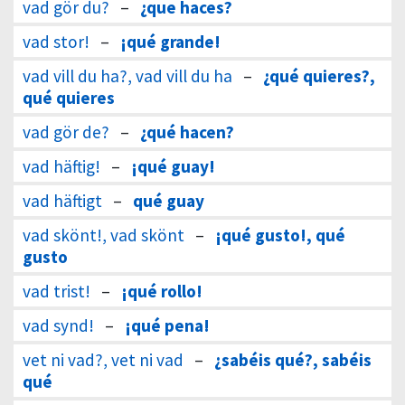
vad gör du?
–
¿que haces?
vad stor!
–
¡qué grande!
vad vill du ha?, vad vill du ha
–
¿qué quieres?,
qué quieres
vad gör de?
–
¿qué hacen?
vad häftig!
–
¡qué guay!
vad häftigt
–
qué guay
vad skönt!, vad skönt
–
¡qué gusto!, qué
gusto
vad trist!
–
¡qué rollo!
vad synd!
–
¡qué pena!
vet ni vad?, vet ni vad
–
¿sabéis qué?, sabéis
qué