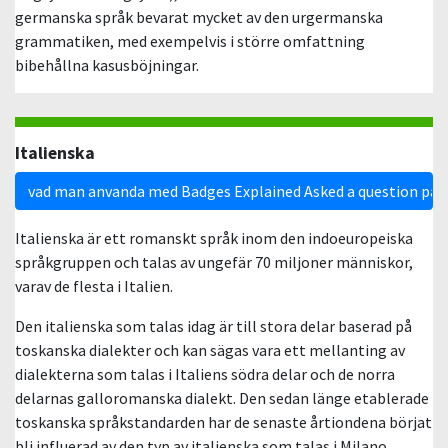
germanska språk bevarat mycket av den urgermanska
grammatiken, med exempelvis i större omfattning
bibehållna kasusböjningar.
Italienska
vad man anvanda med Badges Explained Asked a question på i
Italienska är ett romanskt språk inom den indoeuropeiska
språkgruppen och talas av ungefär 70 miljoner människor,
varav de flesta i Italien.
Den italienska som talas idag är till stora delar baserad på
toskanska dialekter och kan sägas vara ett mellanting av
dialekterna som talas i Italiens södra delar och de norra
delarnas galloromanska dialekt. Den sedan länge etablerade
toskanska språkstandarden har de senaste årtiondena börjat
bli influerad av den typ av italienska som talas i Milano,