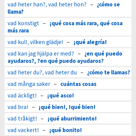
vad heter han?, vad heter hon?
–
¿cómo se
llama?
vad konstigt
–
¡qué cosa más rara, qué cosa
más rara
vad kul!, vilken glädje!
–
¡qué alegría!
vad kan jag hjälpa er med?
–
¿en qué puedo
ayudaros?, ?en qué puedo ayudaros?
vad heter du?, vad heter du
–
¿cómo te llamas?
vad många saker
–
cuántas cosas
vad äckligt!
–
¡qué asco!
vad bra!
–
¡qué bien!, !qué bien!
vad tråkigt!
–
¡qué aburrimiento!
vad vackert!
–
¡qué bonito!