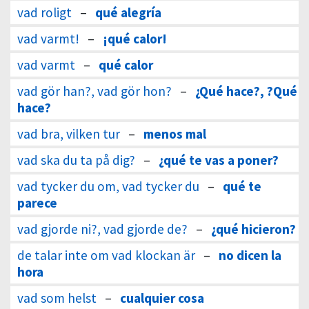
vad roligt
–
qué alegría
vad varmt!
–
¡qué calor!
vad varmt
–
qué calor
vad gör han?, vad gör hon?
–
¿Qué hace?, ?Qué
hace?
vad bra, vilken tur
–
menos mal
vad ska du ta på dig?
–
¿qué te vas a poner?
vad tycker du om, vad tycker du
–
qué te
parece
vad gjorde ni?, vad gjorde de?
–
¿qué hicieron?
de talar inte om vad klockan är
–
no dicen la
hora
vad som helst
–
cualquier cosa