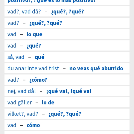
positivo?, ?Qué es lo más positivo?
vad?, vad då?
–
¿qué?, ?qué?
vad?
–
¿qué?, ?qué?
vad
–
lo que
vad
–
¿qué?
så, vad
–
qué
du anar inte vad trist
–
no veas qué aburrido
vad?
–
¿cómo?
nej, vad då!
–
¡qué va!, !qué va!
vad gäller
–
lo de
vilket?, vad?
–
¿qué?, ?qué?
vad
–
cómo