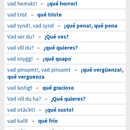
vad hemskt!
–
¡qué horror!
vad trist
–
qué triste
vad synd!, vad synd
–
¡qué pena!, qué pena
Vad ser du?
–
¿Qué ves?
vad vill du?
–
¿qué quieres?
vad snygg!
–
¡qué quapo
vad pinsamt!, vad pinsamt
–
¡qué vergüenza!,
qué verguenza
vad lustigt
–
qué gracioso
Vad vill du ha?
–
¿Qué quieres?
vad otäckt!
–
¡qué susto!
vad kallt
–
qué frío