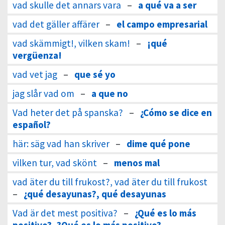
vad skulle det annars vara
–
a qué va a ser
vad det gäller affärer
–
el campo empresarial
vad skämmigt!, vilken skam!
–
¡qué
vergüenza!
vad vet jag
–
que sé yo
jag slår vad om
–
a que no
Vad heter det på spanska?
–
¿Cómo se dice en
español?
här: säg vad han skriver
–
dime qué pone
vilken tur, vad skönt
–
menos mal
vad äter du till frukost?, vad äter du till frukost
–
¿qué desayunas?, qué desayunas
Vad är det mest positiva?
–
¿Qué es lo más