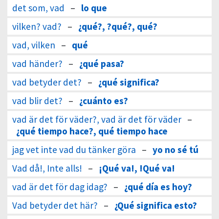
det som, vad
–
lo que
vilken? vad?
–
¿qué?, ?qué?, qué?
vad, vilken
–
qué
vad händer?
–
¿qué pasa?
vad betyder det?
–
¿qué significa?
vad blir det?
–
¿cuánto es?
vad är det för väder?, vad är det för väder
–
¿qué tiempo hace?, qué tiempo hace
jag vet inte vad du tänker göra
–
yo no sé tú
Vad då!, Inte alls!
–
¡Qué va!, !Qué va!
vad är det för dag idag?
–
¿qué día es hoy?
Vad betyder det här?
–
¿Qué significa esto?