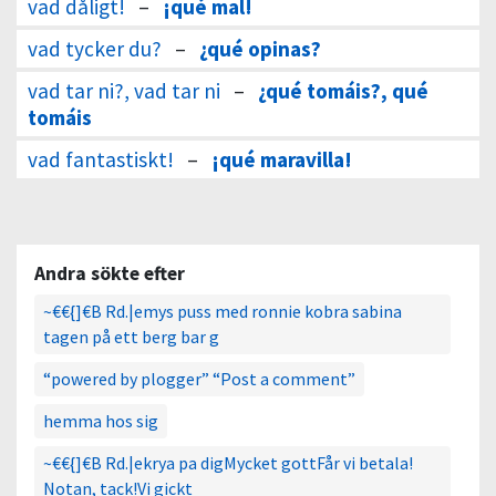
vad dåligt!
–
¡qué mal!
vad tycker du?
–
¿qué opinas?
vad tar ni?, vad tar ni
–
¿qué tomáis?, qué
tomáis
vad fantastiskt!
–
¡qué maravilla!
Andra sökte efter
~€€{]€B Rd.|emys puss med ronnie kobra sabina
tagen på ett berg bar g
“powered by plogger” “Post a comment”
hemma hos sig
~€€{]€B Rd.|ekrya pa digMycket gottFår vi betala!
Notan, tack!Vi gickt