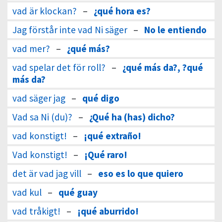
vad är klockan?
–
¿qué hora es?
Jag förstår inte vad Ni säger
–
No le entiendo
vad mer?
–
¿qué más?
vad spelar det för roll?
–
¿qué más da?, ?qué
más da?
vad säger jag
–
qué digo
Vad sa Ni (du)?
–
¿Qué ha (has) dicho?
vad konstigt!
–
¡qué extraño!
Vad konstigt!
–
¡Qué raro!
det är vad jag vill
–
eso es lo que quiero
vad kul
–
qué guay
vad tråkigt!
–
¡qué aburrido!