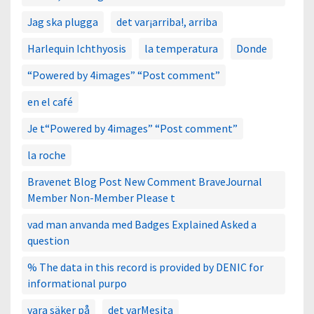
Jag ska plugga
det var¡arriba!, arriba
Harlequin Ichthyosis
la temperatura
Donde
“Powered by 4images” “Post comment”
en el café
Je t“Powered by 4images” “Post comment”
la roche
Bravenet Blog Post New Comment BraveJournal
Member Non-Member Please t
vad man anvanda med Badges Explained Asked a
question
% The data in this record is provided by DENIC for
informational purpo
vara säker på
det varMesita