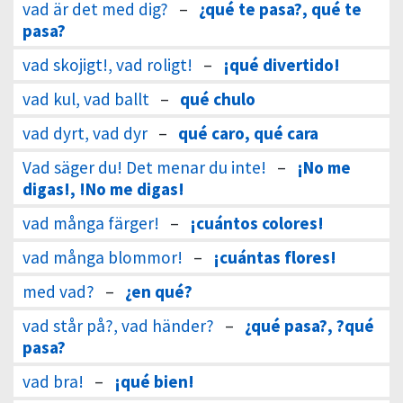
vad är det med dig?
–
¿qué te pasa?, qué te
pasa?
vad skojigt!, vad roligt!
–
¡qué divertido!
vad kul, vad ballt
–
qué chulo
vad dyrt, vad dyr
–
qué caro, qué cara
Vad säger du! Det menar du inte!
–
¡No me
digas!, !No me digas!
vad många färger!
–
¡cuántos colores!
vad många blommor!
–
¡cuántas flores!
med vad?
–
¿en qué?
vad står på?, vad händer?
–
¿qué pasa?, ?qué
pasa?
vad bra!
–
¡qué bien!