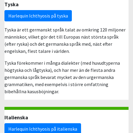
Tyska
Harlequin Ichthyosis på tyska
Tyska är ett germanskt språk talat av omkring 120 miljoner
människor, vilket gör det till Europas näst största språk
(efter ryska) och det germanska språk med, näst efter
engelskan, flest talare i världen.
Tyska förekommer i många dialekter (med huvudtyperna
högtyska och lågtyska), och har mer än de flesta andra
germanska språk bevarat mycket av den urgermanska
grammatiken, med exempelvis i större omfattning
bibehållna kasusböjningar.
Italienska
Harlequin Ichthyosis på italienska