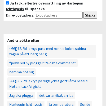
Ja tack, efterlys översättning av
Harlequin
Ichthyosis
till spanska
Din e-postadress:
Andra sökte efter
~€€{]€B Rd.|emys puss med ronnie kobra sabina
tagen på ett berg bar g
“powered by plogger” “Post a comment”
hemma hos sig
~€€{]€B Rd.|ekrya pa digMycket gottFår vi betala!
Notan, tack!Vi gickt
Jag ska plugga
det var¡arriba!, arriba
Harlequin Ichthyosis
la temperatura
Donde