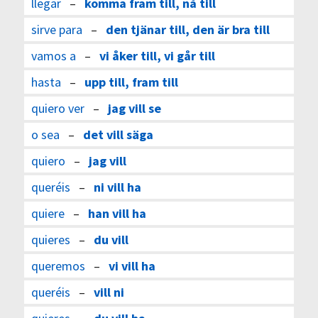
llegar
–
komma fram till, nå till
sirve para
–
den tjänar till, den är bra till
vamos a
–
vi åker till, vi går till
hasta
–
upp till, fram till
quiero ver
–
jag vill se
o sea
–
det vill säga
quiero
–
jag vill
queréis
–
ni vill ha
quiere
–
han vill ha
quieres
–
du vill
queremos
–
vi vill ha
queréis
–
vill ni