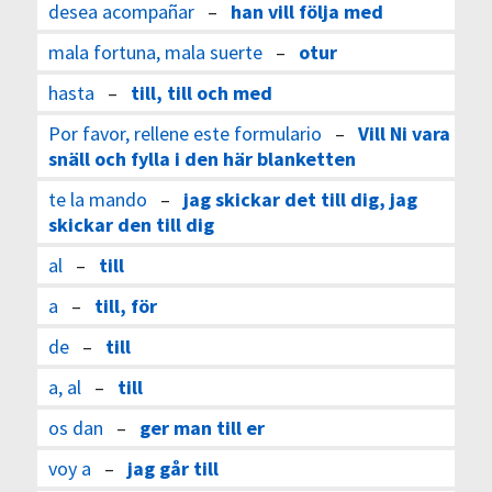
desea acompañar
–
han vill följa med
mala fortuna, mala suerte
–
otur
hasta
–
till, till och med
Por favor, rellene este formulario
–
Vill Ni vara
snäll och fylla i den här blanketten
te la mando
–
jag skickar det till dig, jag
skickar den till dig
al
–
till
a
–
till, för
de
–
till
a, al
–
till
os dan
–
ger man till er
voy a
–
jag går till