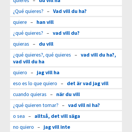
quieres
–
du vill ha
¿Qué quieres?
–
Vad vill du ha?
quiere
–
han vill
¿qué quieres?
–
vad vill du?
quieras
–
du vill
¿qué quieres?, qué quieres
–
vad vill du ha?,
vad vill du ha
quiero
–
jag vill ha
eso es lo que quiero
–
det är vad jag vill
cuando quieras
–
när du vill
¿qué quieren tomar?
–
vad vill ni ha?
o sea
–
alltså, det vill säga
no quiero
–
jag vill inte