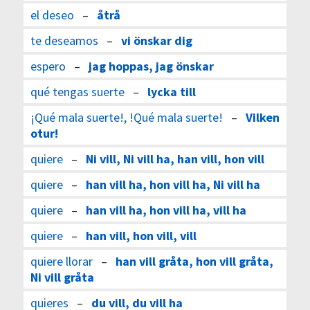
el deseo
–
åtrå
te deseamos
–
vi önskar dig
espero
–
jag hoppas, jag önskar
qué tengas suerte
–
lycka till
¡Qué mala suerte!, !Qué mala suerte!
–
Vilken
otur!
quiere
–
Ni vill, Ni vill ha, han vill, hon vill
quiere
–
han vill ha, hon vill ha, Ni vill ha
quiere
–
han vill ha, hon vill ha, vill ha
quiere
–
han vill, hon vill, vill
quiere llorar
–
han vill gråta, hon vill gråta,
Ni vill gråta
quieres
–
du vill, du vill ha