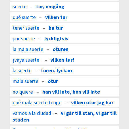
suerte
–
tur, omgång
qué suerte
–
vilken tur
tener suerte
–
ha tur
por suerte
–
lyckligtvis
la mala suerte
–
oturen
¡vaya suerte!
–
vilken tur!
la suerte
–
turen, lyckan
mala suerte
–
otur
no quiere
–
han vill inte, hon vill inte
qué mala suerte tengo
–
vilken otur jag har
vamos a la ciudad
–
vi går till stan, vi går till
staden