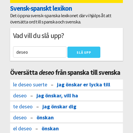
Svensk-spanskt lexikon
Det öppna svensk-spanska lexikonet där vi hjälps åt att
översätta ord till spanska och svenska.
Vad vill du slå upp?
Översätta
deseo
från spanska till svenska
le deseo suerte
–
jag önskar er lycka till
deseo
–
jag önskar, vill ha
te deseo
–
jag önskar dig
deseo
–
önskan
el deseo
–
önskan