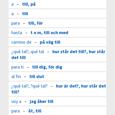
a
–
till, på
a
–
till
para
–
till, för
hasta
–
t o m, till och med
camino de
–
på väg till
¿qué tal?, qué tal
–
hur står det till?, hur står
det till
para ti
–
till dig, för dig
al fin
–
till slut
¿qué tal?, ?qué tal?
–
hur är det?, hur står det
till?
voy a
–
jag åker till
para
–
åt, till