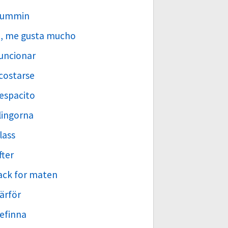
ummin
i, me gusta mucho
uncionar
costarse
espacito
lingorna
lass
fter
ack for maten
ärför
efinna