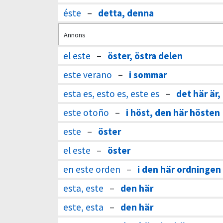
éste
–
detta, denna
Annons
el este
–
öster, östra delen
este verano
–
i sommar
esta es, esto es, este es
–
det här är,
este otoño
–
i höst, den här hösten
este
–
öster
el este
–
öster
en este orden
–
i den här ordningen
esta, este
–
den här
este, esta
–
den här