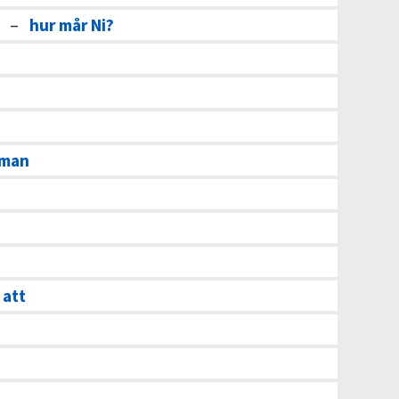
–
hur mår Ni?
 man
 att