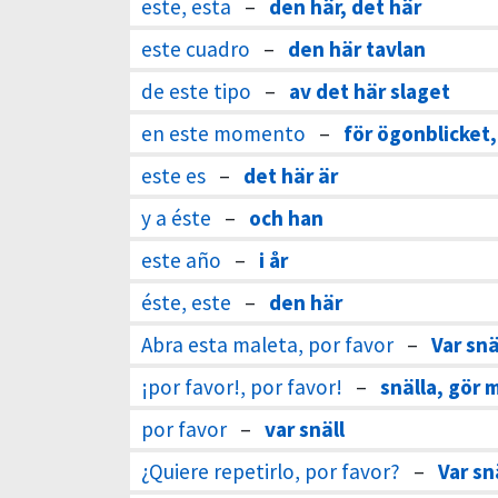
este, esta
–
den här, det här
este cuadro
–
den här tavlan
de este tipo
–
av det här slaget
en este momento
–
för ögonblicket,
este es
–
det här är
y a éste
–
och han
este año
–
i år
éste, este
–
den här
Abra esta maleta, por favor
–
Var sn
¡por favor!, por favor!
–
snälla, gör 
por favor
–
var snäll
¿Quiere repetirlo, por favor?
–
Var sn