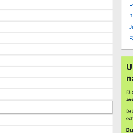
L
h
J
F
U
n
Få 
äv
Del
och
Du