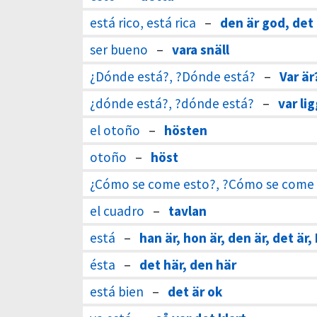
está rico, está rica
–
den är god, det 
ser bueno
–
vara snäll
¿Dónde está?, ?Dónde está?
–
Var är
¿dónde está?, ?dónde está?
–
var li
el otoño
–
hösten
otoño
–
höst
¿Cómo se come esto?, ?Cómo se come
el cuadro
–
tavlan
está
–
han är, hon är, den är, det är, 
ésta
–
det här, den här
está bien
–
det är ok