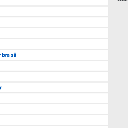
 bra så
r