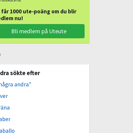
 får 1000 ute-poäng om du blir
dlem nu!
Bli medlem på Uteute
s
dra sökte efter
några andra"
ver
räna
aber
aballo