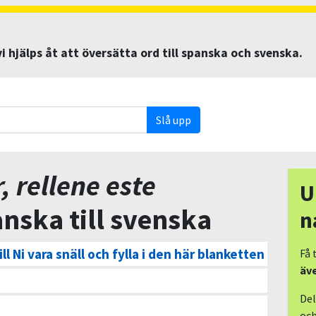
 hjälps åt att översätta ord till spanska och svenska.
Slå upp
, rellene este
U
nska till svenska
n
ill Ni vara snäll och fylla i den här blanketten
Få 
äv
Del
och