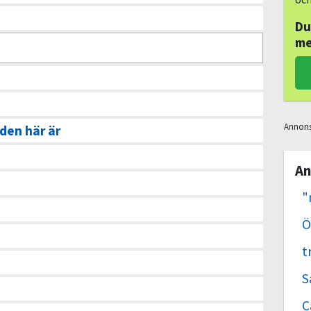
Du
me
Annon
 den här är
An
"
Ö
t
S
C