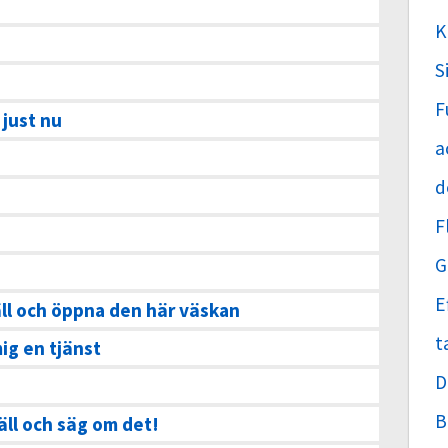
K
S
F
 just nu
a
d
F
G
E
äll och öppna den här väskan
t
mig en tjänst
D
B
äll och säg om det!