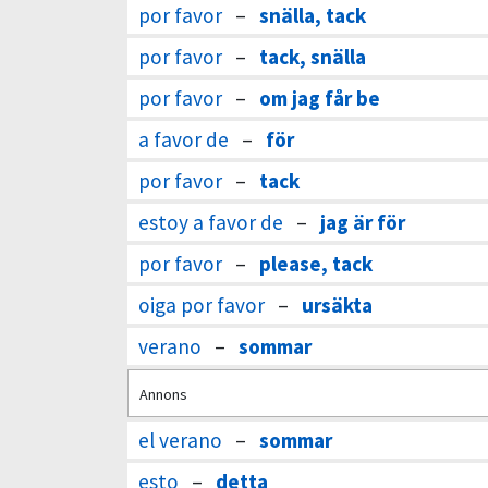
por favor
–
snälla, tack
por favor
–
tack, snälla
por favor
–
om jag får be
a favor de
–
för
por favor
–
tack
estoy a favor de
–
jag är för
por favor
–
please, tack
oiga por favor
–
ursäkta
verano
–
sommar
Annons
el verano
–
sommar
esto
–
detta