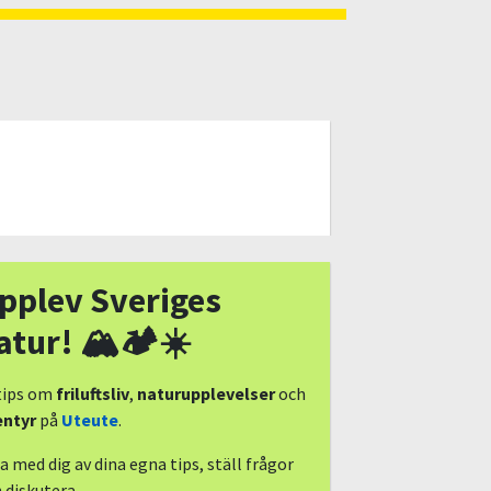
pplev Sveriges
atur! 🏔🏕☀️
tips om
friluftsliv
,
naturupplevelser
och
entyr
på
Uteute
.
a med dig av dina egna tips, ställ frågor
 diskutera.