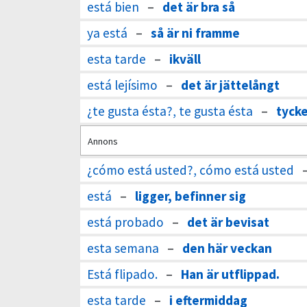
está bien
–
det är bra så
ya está
–
så är ni framme
esta tarde
–
ikväll
está lejísimo
–
det är jättelångt
¿te gusta ésta?, te gusta ésta
–
tycke
Annons
¿cómo está usted?, cómo está usted
está
–
ligger, befinner sig
está probado
–
det är bevisat
esta semana
–
den här veckan
Está flipado.
–
Han är utflippad.
esta tarde
–
i eftermiddag