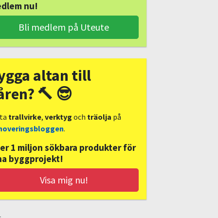
dlem nu!
Bli medlem på Uteute
ygga altan till
åren? 🔨 😎
tta
trallvirke
,
verktyg
och
träolja
på
noveringsbloggen
.
er 1 miljon sökbara produkter för
na byggprojekt!
Visa mig nu!
s