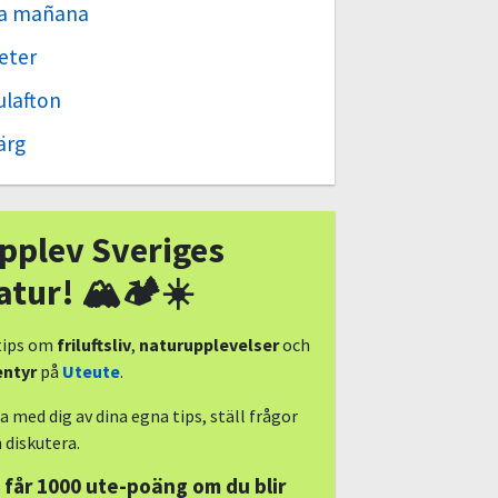
a mañana
eter
ulafton
ärg
pplev Sveriges
atur! 🏔🏕☀️
tips om
friluftsliv
,
naturupplevelser
och
entyr
på
Uteute
.
a med dig av dina egna tips, ställ frågor
 diskutera.
 får 1000 ute-poäng om du blir