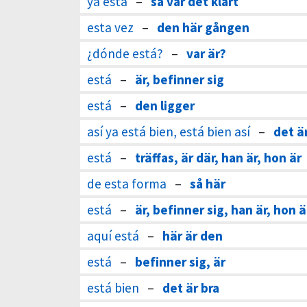
ya está
–
så var det klart
esta vez
–
den här gången
¿dónde está?
–
var är?
está
–
är, befinner sig
está
–
den ligger
así ya está bien, está bien así
–
det är
está
–
träffas, är där, han är, hon är
de esta forma
–
så här
está
–
är, befinner sig, han är, hon ä
aquí está
–
här är den
está
–
befinner sig, är
está bien
–
det är bra