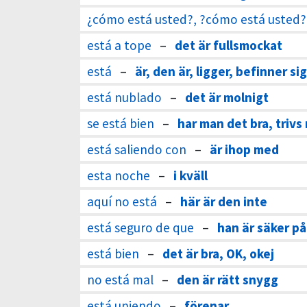
¿cómo está usted?, ?cómo está usted?
está a tope
–
det är fullsmockat
está
–
är, den är, ligger, befinner sig
está nublado
–
det är molnigt
se está bien
–
har man det bra, trivs
está saliendo con
–
är ihop med
esta noche
–
i kväll
aquí no está
–
här är den inte
está seguro de que
–
han är säker på
está bien
–
det är bra, OK, okej
no está mal
–
den är rätt snygg
está uniendo
–
förenar