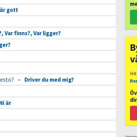
me
är gott
?, Var finns?, Var ligger?
gger?
B
v
Hi
 esto?
–
Driver du med mig?
Re
Öv
di
Ni är
Annon