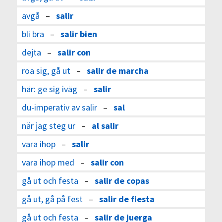
avgå
–
salir
bli bra
–
salir bien
dejta
–
salir con
roa sig, gå ut
–
salir de marcha
här: ge sig iväg
–
salir
du-imperativ av salir
–
sal
när jag steg ur
–
al salir
vara ihop
–
salir
vara ihop med
–
salir con
gå ut och festa
–
salir de copas
gå ut, gå på fest
–
salir de fiesta
gå ut och festa
–
salir de juerga