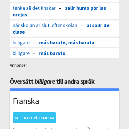
tänka så det knakar
–
salir humo por las
orejas
när skolan är slut, efter skolan
–
al salir de
clase
billigare
–
más barato, más barata
billigare
–
más barato
Annonser
Översätt
billigare
till andra språk
Franska
BILLIGARE PÅ FRANSKA