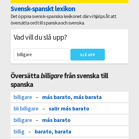
Svensk-spanskt lexikon
Det öppna svensk-spanska lexikonet där vi hjälps åt att
översätta ord till spanska och svenska.
Vad vill du slå upp?
Översätta
billigare
från svenska till
spanska
billigare
–
más barato, más barata
bli billigare
–
salir más barato
billigare
–
más barato
billig
–
barato, barata