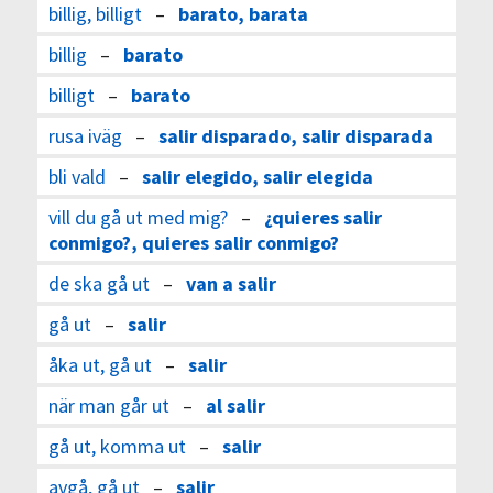
billig, billigt
–
barato, barata
billig
–
barato
billigt
–
barato
rusa iväg
–
salir disparado, salir disparada
bli vald
–
salir elegido, salir elegida
vill du gå ut med mig?
–
¿quieres salir
conmigo?, quieres salir conmigo?
de ska gå ut
–
van a salir
gå ut
–
salir
åka ut, gå ut
–
salir
när man går ut
–
al salir
gå ut, komma ut
–
salir
avgå, gå ut
–
salir