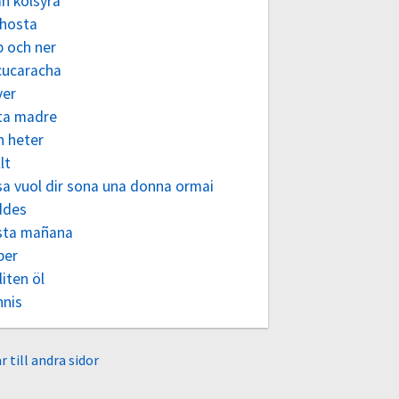
n kolsyra
thosta
p och ner
cucaracha
ver
ta madre
n heter
lt
sa vuol dir sona una donna ormai
ddes
sta mañana
ber
liten öl
nnis
r till andra sidor