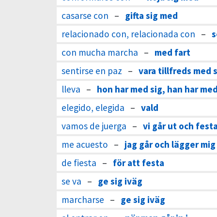
casarse con
–
gifta sig med
relacionado con, relacionada con
–
s
con mucha marcha
–
med fart
sentirse en paz
–
vara tillfreds med s
lleva
–
hon har med sig, han har med
elegido, elegida
–
vald
vamos de juerga
–
vi går ut och fest
me acuesto
–
jag går och lägger mig
de fiesta
–
för att festa
se va
–
ge sig iväg
marcharse
–
ge sig iväg