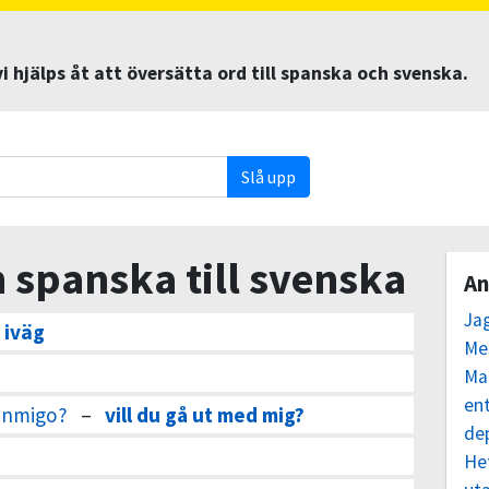
 hjälps åt att översätta ord till spanska och svenska.
Slå upp
 spanska till svenska
An
Ja
 iväg
Me
Ma
ent
conmigo?
–
vill du gå ut med mig?
de
He