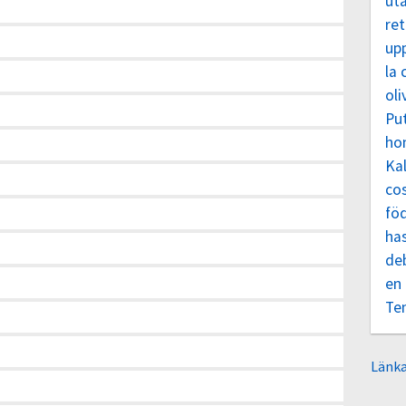
uta
re
up
la 
oli
Pu
ho
Kal
co
fö
ha
de
en 
Te
Länka