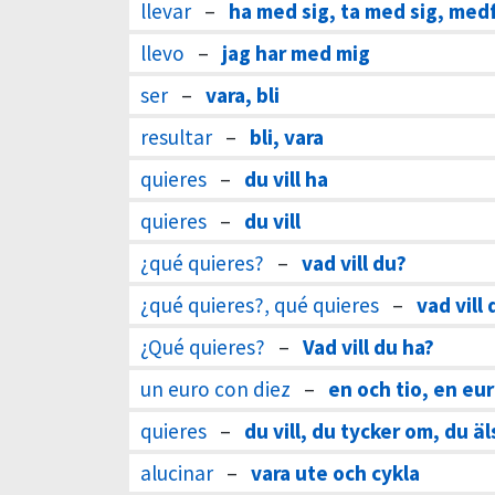
llevar
–
ha med sig, ta med sig, med
llevo
–
jag har med mig
ser
–
vara, bli
resultar
–
bli, vara
quieres
–
du vill ha
quieres
–
du vill
¿qué quieres?
–
vad vill du?
¿qué quieres?, qué quieres
–
vad vill 
¿Qué quieres?
–
Vad vill du ha?
un euro con diez
–
en och tio, en eur
quieres
–
du vill, du tycker om, du äl
alucinar
–
vara ute och cykla