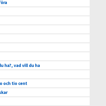
föra
du ha?, vad vill du ha
o och tio cent
skar