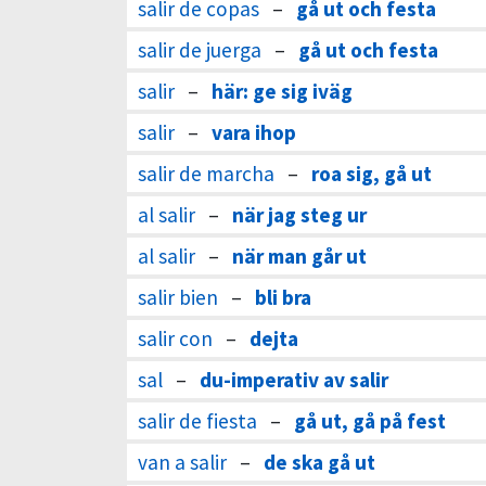
salir de copas
–
gå ut och festa
salir de juerga
–
gå ut och festa
salir
–
här: ge sig iväg
salir
–
vara ihop
salir de marcha
–
roa sig, gå ut
al salir
–
när jag steg ur
al salir
–
när man går ut
salir bien
–
bli bra
salir con
–
dejta
sal
–
du-imperativ av salir
salir de fiesta
–
gå ut, gå på fest
van a salir
–
de ska gå ut