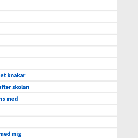
det knakar
efter skolan
ns med
t med mig