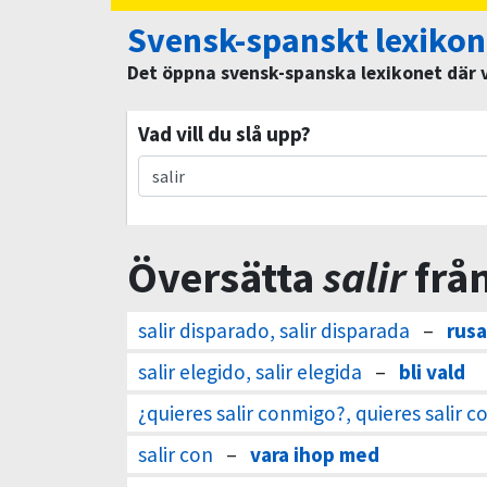
Svensk-spanskt lexikon
Det öppna svensk-spanska lexikonet där vi
Vad vill du slå upp?
Översätta
salir
från
salir disparado, salir disparada
–
rusa
salir elegido, salir elegida
–
bli vald
¿quieres salir conmigo?, quieres salir 
salir con
–
vara ihop med