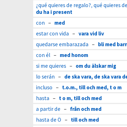
¿qué quieres de regalo?, qué quieres d
du ha i present
con
–
med
estar con vida
–
vara vid liv
quedarse embarazada
–
bli med bar
con él
–
med honom
si me quieres
–
om du älskar mig
lo serán
–
de ska vara, de ska vara d
incluso
–
t.o.m., till och med, t o m
hasta
–
t o m, till och med
a partir de
–
från och med
hasta de Ö
–
till och med