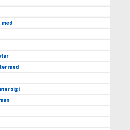
t med
star
eter med
ner sig i
 man