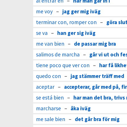
al entrar en
–
när man går in i
me voy
–
jag ger mig iväg
terminar con, romper con
–
göra slu
se va
–
han ger sig iväg
me van bien
–
de passar mig bra
salimos de marcha
–
går vi ut och fe
tiene poco que ver con
–
har få likh
quedo con
–
jag stämmer träff med
aceptar
–
accepterar, går med på, fin
se está bien
–
har man det bra, trivs
marcharse
–
åka iväg
me sale bien
–
det går bra för mig