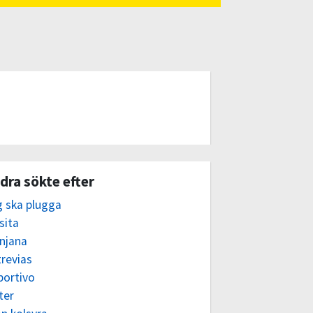
dra sökte efter
g ska plugga
sita
njana
revias
portivo
ter