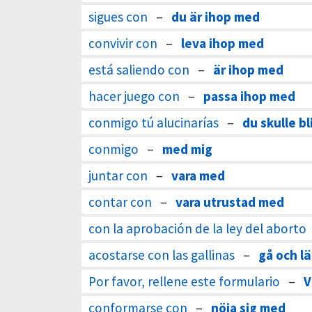
sigues con
–
du är ihop med
convivir con
–
leva ihop med
está saliendo con
–
är ihop med
hacer juego con
–
passa ihop med
conmigo tú alucinarías
–
du skulle bl
conmigo
–
med mig
juntar con
–
vara med
contar con
–
vara utrustad med
con la aprobación de la ley del aborto
acostarse con las gallinas
–
gå och lä
Por favor, rellene este formulario
–
V
conformarse con
–
nöja sig med