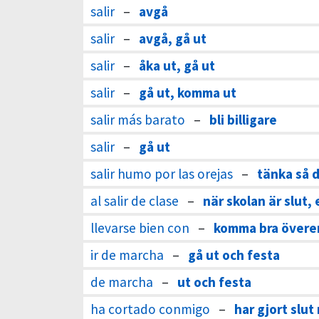
salir
–
avgå
salir
–
avgå, gå ut
salir
–
åka ut, gå ut
salir
–
gå ut, komma ut
salir más barato
–
bli billigare
salir
–
gå ut
salir humo por las orejas
–
tänka så 
al salir de clase
–
när skolan är slut, 
llevarse bien con
–
komma bra övere
ir de marcha
–
gå ut och festa
de marcha
–
ut och festa
ha cortado conmigo
–
har gjort slu