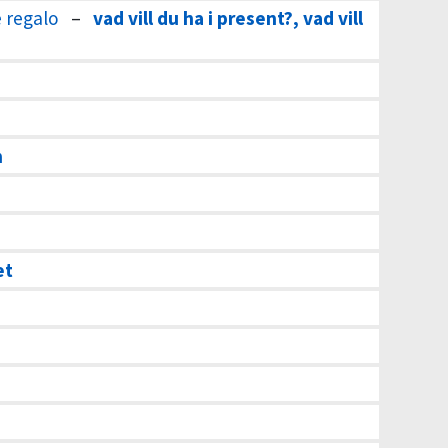
e regalo
–
vad vill du ha i present?, vad vill
n
et