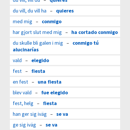
du vill, du vill ha
–
quieres
med mig
–
conmigo
har gjort slut med mig
–
ha cortado conmigo
du skulle bli galen i mig
–
conmigo tú
alucinarías
vald
–
elegido
fest
–
fiesta
en fest
–
una fiesta
blev vald
–
fue elegido
fest, helg
–
fiesta
han ger sig iväg
–
se va
ge sig iväg
–
se va