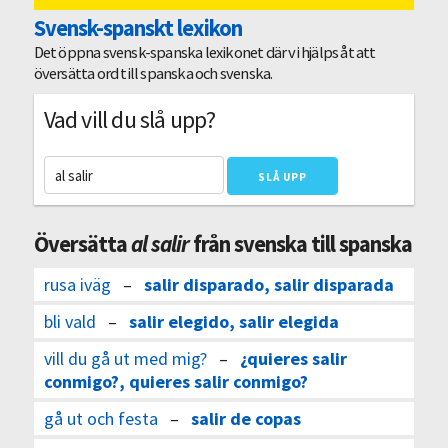
Svensk-spanskt lexikon
Det öppna svensk-spanska lexikonet där vi hjälps åt att
översätta ord till spanska och svenska.
Vad vill du slå upp?
Översätta
al salir
från svenska till spanska
rusa iväg
–
salir disparado, salir disparada
bli vald
–
salir elegido, salir elegida
vill du gå ut med mig?
–
¿quieres salir
conmigo?, quieres salir conmigo?
gå ut och festa
–
salir de copas