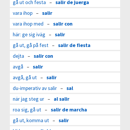
gå ut och festa
–
salir de juerga
vara ihop
–
salir
vara ihop med
–
salir con
här: ge sig iväg
–
salir
gå ut, gå på fest
–
salir de fiesta
dejta
–
salir con
avgå
–
salir
avgå, gå ut
–
salir
du-imperativ av salir
–
sal
när jag steg ur
–
al salir
roa sig, gå ut
–
salir de marcha
gå ut, komma ut
–
salir