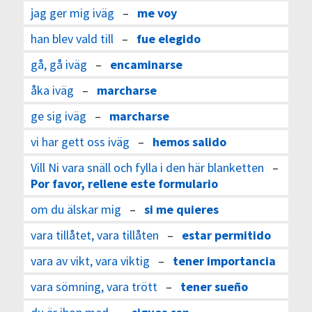
jag ger mig iväg
–
me voy
han blev vald till
–
fue elegido
gå, gå iväg
–
encaminarse
åka iväg
–
marcharse
ge sig iväg
–
marcharse
vi har gett oss iväg
–
hemos salido
Vill Ni vara snäll och fylla i den här blanketten
–
Por favor, rellene este formulario
om du älskar mig
–
si me quieres
vara tillåtet, vara tillåten
–
estar permitido
vara av vikt, vara viktig
–
tener importancia
vara sömning, vara trött
–
tener sueño