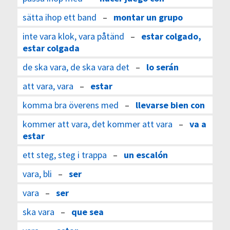
sätta ihop ett band
–
montar un grupo
inte vara klok, vara påtänd
–
estar colgado,
estar colgada
de ska vara, de ska vara det
–
lo serán
att vara, vara
–
estar
komma bra överens med
–
llevarse bien con
kommer att vara, det kommer att vara
–
va a
estar
ett steg, steg i trappa
–
un escalón
vara, bli
–
ser
vara
–
ser
ska vara
–
que sea