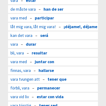
vara
–
estar
de måste vara
–
han de ser
vara med
–
participar
låt mig vara, låt mig vara!
–
¡déjame!, déjame
kan det vara
–
será
vara
–
durar
bli, vara
–
resultar
vara med
–
juntar con
finnas, vara
–
hallarse
vara tvungen att
–
tener que
förbli, vara
–
permanecer
vara vid liv
–
estar con vida
vara törstig
–
tener sed