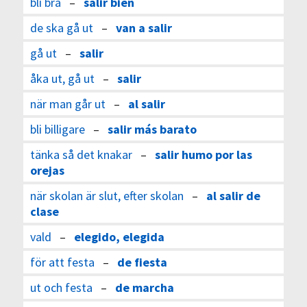
bli bra
–
salir bien
de ska gå ut
–
van a salir
gå ut
–
salir
åka ut, gå ut
–
salir
när man går ut
–
al salir
bli billigare
–
salir más barato
tänka så det knakar
–
salir humo por las
orejas
när skolan är slut, efter skolan
–
al salir de
clase
vald
–
elegido, elegida
för att festa
–
de fiesta
ut och festa
–
de marcha