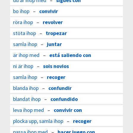
du är ihop med
–
sigues con
bo ihop
–
convivir
röra ihop
–
revolver
stöta ihop
–
tropezar
samla ihop
–
juntar
är ihop med
–
está saliendo con
ni är ihop
–
sois novios
samla ihop
–
recoger
blanda ihop
–
confundir
blandat ihop
–
confundido
leva ihop med
–
convivir con
plocka upp, samla ihop
–
recoger
passa ihop med
–
hacer juego con