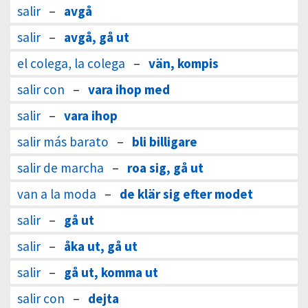
salir
–
avgå
salir
–
avgå, gå ut
el colega, la colega
–
vän, kompis
salir con
–
vara ihop med
salir
–
vara ihop
salir más barato
–
bli billigare
salir de marcha
–
roa sig, gå ut
van a la moda
–
de klär sig efter modet
salir
–
gå ut
salir
–
åka ut, gå ut
salir
–
gå ut, komma ut
salir con
–
dejta