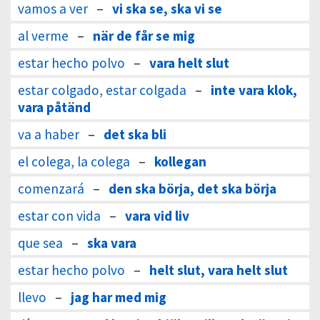
vamos a ver
–
vi ska se, ska vi se
al verme
–
när de får se mig
estar hecho polvo
–
vara helt slut
estar colgado, estar colgada
–
inte vara klok,
vara påtänd
va a haber
–
det ska bli
el colega, la colega
–
kollegan
comenzará
–
den ska börja, det ska börja
estar con vida
–
vara vid liv
que sea
–
ska vara
estar hecho polvo
–
helt slut, vara helt slut
llevo
–
jag har med mig