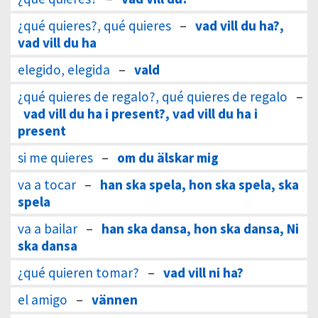
¿qué quieres?, qué quieres
–
vad vill du ha?,
vad vill du ha
elegido, elegida
–
vald
¿qué quieres de regalo?, qué quieres de regalo
–
vad vill du ha i present?, vad vill du ha i
present
si me quieres
–
om du älskar mig
va a tocar
–
han ska spela, hon ska spela, ska
spela
va a bailar
–
han ska dansa, hon ska dansa, Ni
ska dansa
¿qué quieren tomar?
–
vad vill ni ha?
el amigo
–
vännen