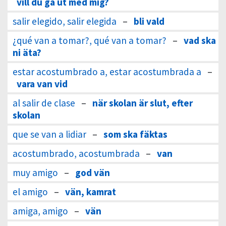
vill du gå ut med mig?
salir elegido, salir elegida
–
bli vald
¿qué van a tomar?, qué van a tomar?
–
vad ska
ni äta?
estar acostumbrado a, estar acostumbrada a
–
vara van vid
al salir de clase
–
när skolan är slut, efter
skolan
que se van a lidiar
–
som ska fäktas
acostumbrado, acostumbrada
–
van
muy amigo
–
god vän
el amigo
–
vän, kamrat
amiga, amigo
–
vän