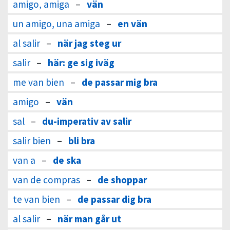
amigo, amiga
–
vän
un amigo, una amiga
–
en vän
al salir
–
när jag steg ur
salir
–
här: ge sig iväg
me van bien
–
de passar mig bra
amigo
–
vän
sal
–
du-imperativ av salir
salir bien
–
bli bra
van a
–
de ska
van de compras
–
de shoppar
te van bien
–
de passar dig bra
al salir
–
när man går ut