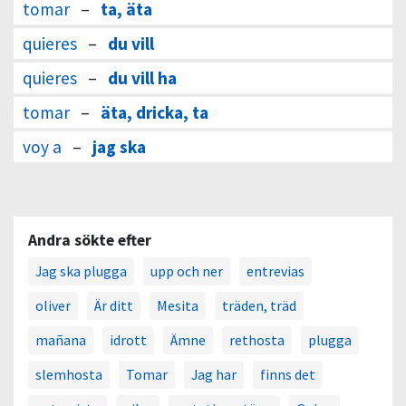
tomar
–
ta, äta
quieres
–
du vill
quieres
–
du vill ha
tomar
–
äta, dricka, ta
voy a
–
jag ska
Andra sökte efter
Jag ska plugga
upp och ner
entrevias
oliver
Är ditt
Mesita
träden, träd
mañana
idrott
Ämne
rethosta
plugga
slemhosta
Tomar
Jag har
finns det