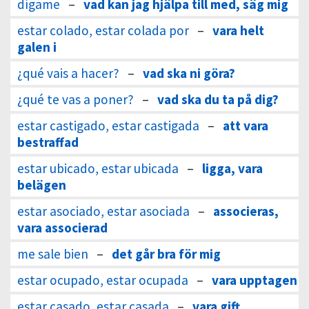
dígame
–
vad kan jag hjälpa till med, säg mig
estar colado, estar colada por
–
vara helt
galen i
¿qué vais a hacer?
–
vad ska ni göra?
¿qué te vas a poner?
–
vad ska du ta på dig?
estar castigado, estar castigada
–
att vara
bestraffad
estar ubicado, estar ubicada
–
ligga, vara
belägen
estar asociado, estar asociada
–
associeras,
vara associerad
me sale bien
–
det går bra för mig
estar ocupado, estar ocupada
–
vara upptagen
estar casado, estar casada
–
vara gift