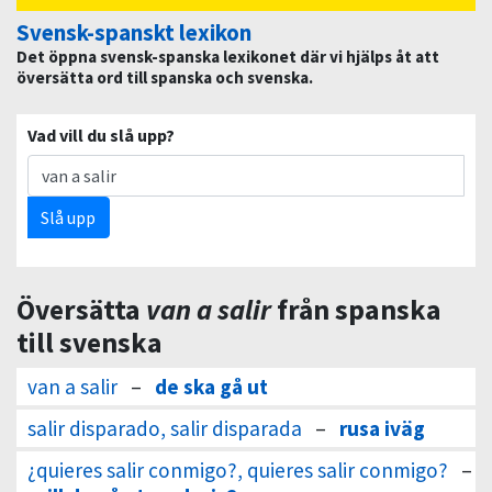
Svensk-spanskt lexikon
Det öppna svensk-spanska lexikonet där vi hjälps åt att
översätta ord till spanska och svenska.
Vad vill du slå upp?
Slå upp
Översätta
van a salir
från spanska
till svenska
van a salir
–
de ska gå ut
salir disparado, salir disparada
–
rusa iväg
¿quieres salir conmigo?, quieres salir conmigo?
–