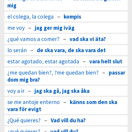
mig
el colega, la colega
–
kompis
me voy
–
jag ger mig iväg
¿qué vamos a comer?
–
vad ska vi äta?
lo serán
–
de ska vara, de ska vara det
estar agotado, estar agotada
–
vara helt slut
¿me quedan bien?, ?me quedan bien?
–
passar
dom mig bra?
voy a ir
–
jag ska gå, jag ska åka
se me antoje enterno
–
känns som den ska
vara för evigt
¿Qué quieres?
–
Vad vill du ha?
¿qué quieres?
–
vad vill du?