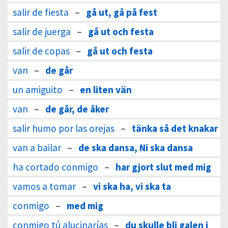
salir de fiesta
–
gå ut, gå på fest
salir de juerga
–
gå ut och festa
salir de copas
–
gå ut och festa
van
–
de går
un amiguito
–
en liten vän
van
–
de går, de åker
salir humo por las orejas
–
tänka så det knakar
van a bailar
–
de ska dansa, Ni ska dansa
ha cortado conmigo
–
har gjort slut med mig
vamos a tomar
–
vi ska ha, vi ska ta
conmigo
–
med mig
conmigo tú alucinarías
–
du skulle bli galen i