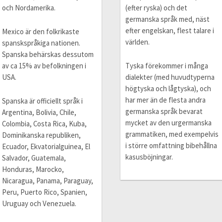
och Nordamerika.
(efter ryska) och det
germanska språk med, näst
efter engelskan, flest talare i
Mexico är den folkrikaste
världen.
spanskspråkiga nationen.
Spanska behärskas dessutom
av ca 15% av befolkningen i
Tyska förekommer i många
USA.
dialekter (med huvudtyperna
högtyska och lågtyska), och
har mer än de flesta andra
Spanska är officiellt språk i
germanska språk bevarat
Argentina, Bolivia, Chile,
mycket av den urgermanska
Colombia, Costa Rica, Kuba,
grammatiken, med exempelvis
Dominikanska republiken,
i större omfattning bibehållna
Ecuador, Ekvatorialguinea, El
kasusböjningar.
Salvador, Guatemala,
Honduras, Marocko,
Nicaragua, Panama, Paraguay,
Peru, Puerto Rico, Spanien,
Uruguay och Venezuela.