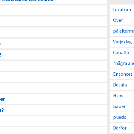
förutom
Över
på efterm
Varje dag
o
Caballo
!
"några an
Entonces
Betala
Hijos
er
Saber
s?
puedo
Därför