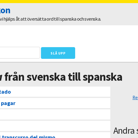
kon
 hjälps åt att översätta ord till spanska och svenska.
a
från svenska till spanska
ntado
Re
 pagar
Andra 
l transcurso del mismo