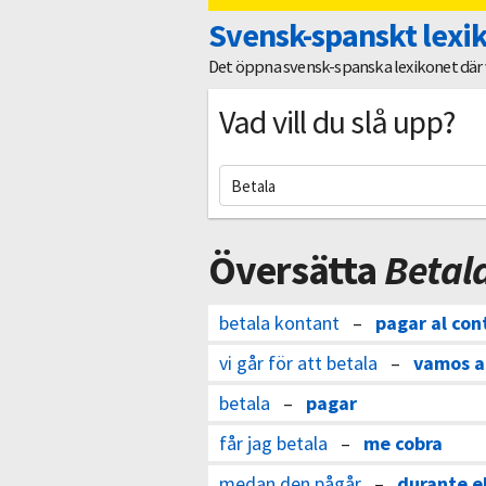
Svensk-spanskt lexi
Det öppna svensk-spanska lexikonet där vi
Vad vill du slå upp?
Översätta
Betal
betala kontant
–
pagar al co
vi går för att betala
–
vamos a
betala
–
pagar
får jag betala
–
me cobra
medan den pågår
–
durante e