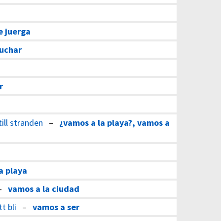
 juerga
uchar
r
till stranden
–
¿vamos a la playa?, vamos a
a playa
–
vamos a la ciudad
t bli
–
vamos a ser