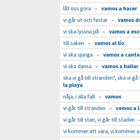
låt oss göra
–
vamos a hacer
vi går ut och festar
–
vamos de
vi ska lyssna på
–
vamos a esc
till saken
–
vamos al lío
vi ska sjunga
–
vamos a canta
vi ska dansa
–
vamos a bailar
ska vi gå till stranden?, ska vi gå 
la playa
nåja, i alla fall
–
vamos
vi går till stranden
–
vamos a l
vi går till stan, vi går till staden
vi kommer att vara, vi kommer at