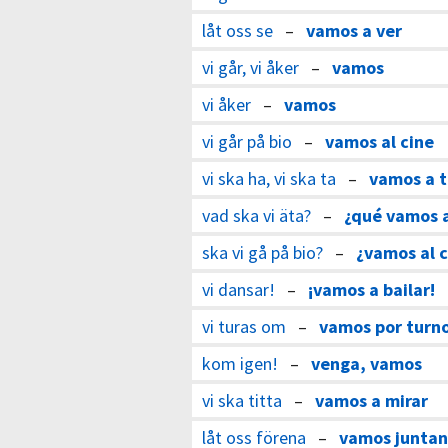
låt oss se
–
vamos a ver
vi går, vi åker
–
vamos
vi åker
–
vamos
vi går på bio
–
vamos al cine
vi ska ha, vi ska ta
–
vamos a 
vad ska vi äta?
–
¿qué vamos 
ska vi gå på bio?
–
¿vamos al c
vi dansar!
–
¡vamos a bailar!
vi turas om
–
vamos por turn
kom igen!
–
venga, vamos
vi ska titta
–
vamos a mirar
låt oss förena
–
vamos junta