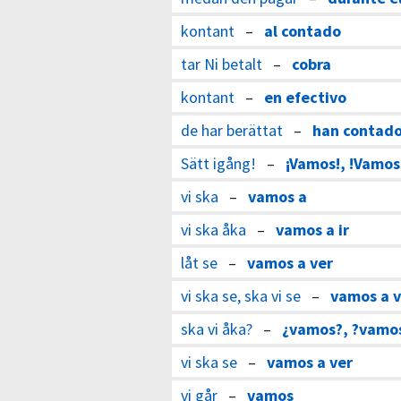
kontant
–
al contado
tar Ni betalt
–
cobra
kontant
–
en efectivo
de har berättat
–
han contad
Sätt igång!
–
¡Vamos!, !Vamos
vi ska
–
vamos a
vi ska åka
–
vamos a ir
låt se
–
vamos a ver
vi ska se, ska vi se
–
vamos a v
ska vi åka?
–
¿vamos?, ?vamo
vi ska se
–
vamos a ver
vi går
–
vamos