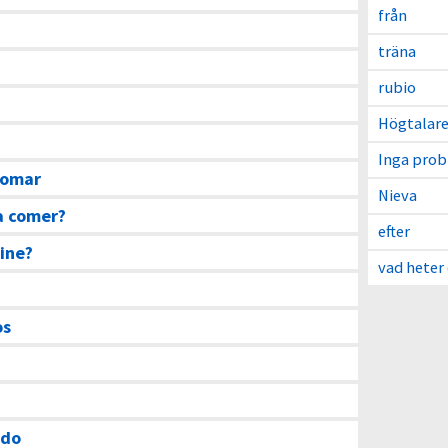
från
träna
rubio
Högtalar
Inga pro
tomar
Nieva
a comer?
efter
ine?
vad heter
os
ndo