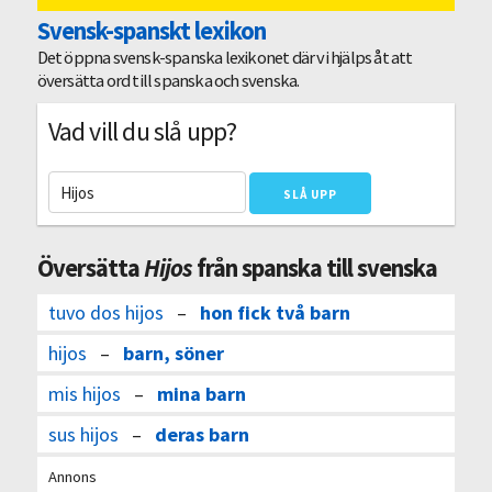
Svensk-spanskt lexikon
Det öppna svensk-spanska lexikonet där vi hjälps åt att
översätta ord till spanska och svenska.
Vad vill du slå upp?
Översätta
Hijos
från spanska till svenska
tuvo dos hijos
–
hon fick två barn
hijos
–
barn, söner
mis hijos
–
mina barn
sus hijos
–
deras barn
Annons