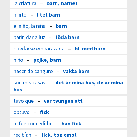
la criatura
–
barn, barnet
niñito
–
litet barn
el niño, la niña
–
barn
parir, dar a luz
–
föda barn
quedarse embarazada
–
bli med barn
niño
–
pojke, barn
hacer de canguro
–
vakta barn
son mis casas
–
det är mina hus, de är mina
hus
tuvo que
–
var tvungen att
obtuvo
–
fick
le fue concedido
–
han fick
recibían
–
fick, tog emot