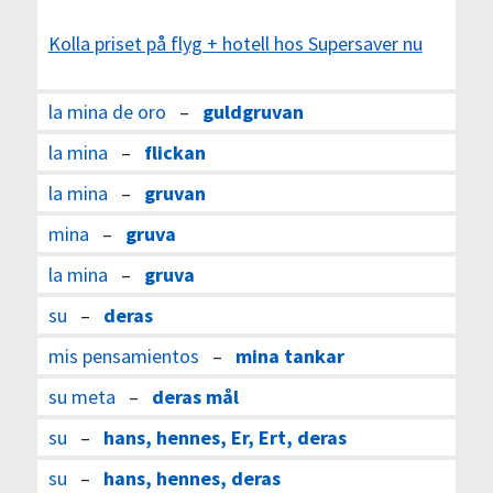
Kolla priset på flyg + hotell hos Supersaver nu
la mina de oro
–
guldgruvan
la mina
–
flickan
la mina
–
gruvan
mina
–
gruva
la mina
–
gruva
su
–
deras
mis pensamientos
–
mina tankar
su meta
–
deras mål
su
–
hans, hennes, Er, Ert, deras
su
–
hans, hennes, deras