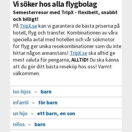
Vi söker hos alla flygbolag
Semesterresor med TripX - flexibelt, snabbt
och billigt!
På
TripX.se
kan vi garantera de bästa priserna på
hotell, flyg och transfer. Kombinationen av våra
speciella avtal med hotellen och vår sökmotor
för flyg ger unika resekombinationer som du inte
hittar någon annanstans!
TripX.se
ska alltid ge
mest valuta för pengarna,
ALLTID!
Du ska känna
att du gör ditt bästa reseköp hos oss! Varmt
välkommen.
los hijos
–
barn
infantil
–
för barn
un hijo
–
ett barn, en son
niños
–
barn