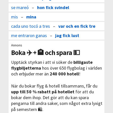
se mareó
–
hon fick svindel
mis
–
mina
cada uno tocó a tres
–
var och en fick tre
me entraron ganas
–
jag fick lust
Annons
Boka ✈️ + 🏨 och spara 💵
Upptäck styrkan i att vi söker de
billigaste
flygbiljetterna
hos över 650 flygbolag i världen
och erbjuder mer än
240 000 hotell
!
När du bokar flyg & hotell tillsammans, får du
upp till 50 % rabatt på hotellet
för att du
bokar dem ihop. Det gör att du kan spara
pengarna till andra saker, som något extra lyxigt
på semestern 🛍.