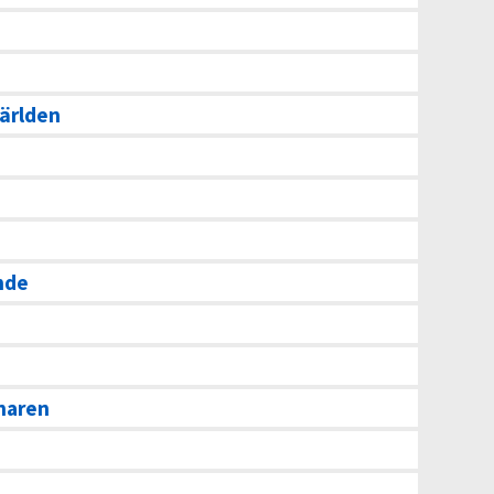
ärlden
nde
naren