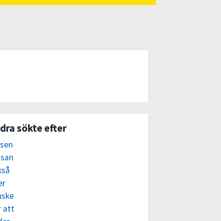
dra sökte efter
dsen
osan
kså
er
nske
 att