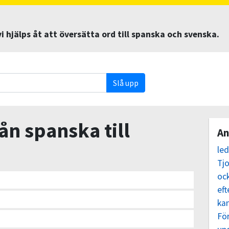
 hjälps åt att översätta ord till spanska och svenska.
Slå upp
ån spanska till
An
le
Tj
oc
eft
ka
För