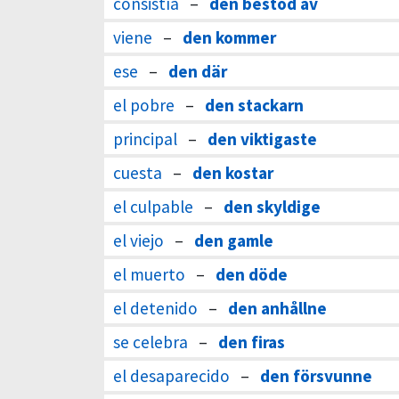
consistía
–
den bestod av
viene
–
den kommer
ese
–
den där
el pobre
–
den stackarn
principal
–
den viktigaste
cuesta
–
den kostar
el culpable
–
den skyldige
el viejo
–
den gamle
el muerto
–
den döde
el detenido
–
den anhållne
se celebra
–
den firas
el desaparecido
–
den försvunne