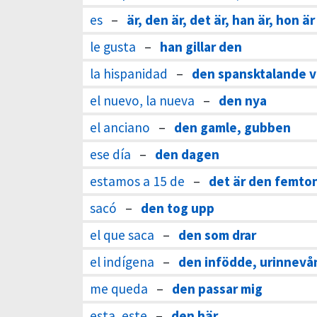
es
–
är, den är, det är, han är, hon är
le gusta
–
han gillar den
la hispanidad
–
den spansktalande v
el nuevo, la nueva
–
den nya
el anciano
–
den gamle, gubben
ese día
–
den dagen
estamos a 15 de
–
det är den femto
sacó
–
den tog upp
el que saca
–
den som drar
el indígena
–
den infödde, urinnevå
me queda
–
den passar mig
esta, este
–
den här