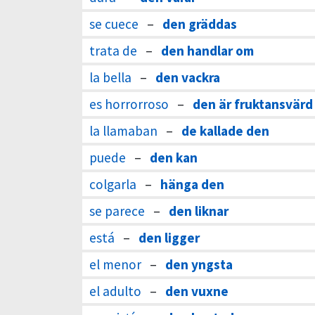
se cuece
–
den gräddas
trata de
–
den handlar om
la bella
–
den vackra
es horrorroso
–
den är fruktansvärd
la llamaban
–
de kallade den
puede
–
den kan
colgarla
–
hänga den
se parece
–
den liknar
está
–
den ligger
el menor
–
den yngsta
el adulto
–
den vuxne