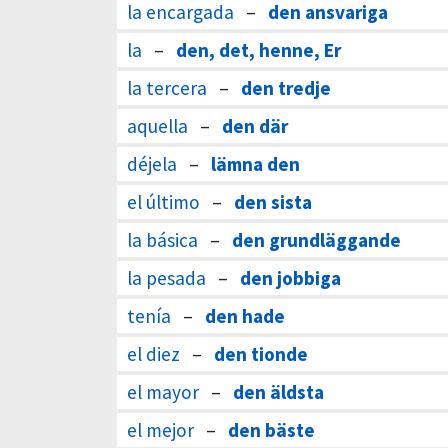
la encargada
–
den ansvariga
la
–
den, det, henne, Er
la tercera
–
den tredje
aquella
–
den där
déjela
–
lämna den
el último
–
den sista
la básica
–
den grundläggande
la pesada
–
den jobbiga
tenía
–
den hade
el diez
–
den tionde
el mayor
–
den äldsta
el mejor
–
den bäste