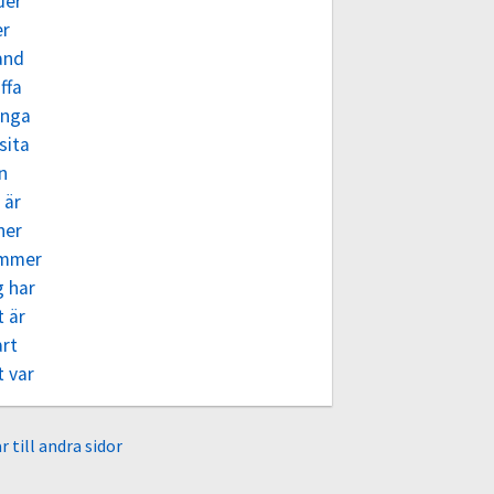
der
er
and
ffa
nga
sita
n
 är
ner
mmer
g har
 är
art
t var
r till andra sidor