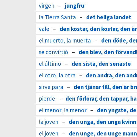
virgen
–
jungfru
la Tierra Santa
–
det heliga landet
vale
–
den kostar, den kostar, den är
el muerto, la muerta
–
den döde, de
se convirtió
–
den blev, den förvand
el último
–
den sista, den senaste
el otro, la otra
–
den andra, den and
sirve para
–
den tjänar till, den är bra
pierde
–
den förlorar, den tappar, ha
el menor, la menor
–
den yngste, de
la joven
–
den unga, den unga kvin
el joven
–
den unge, den unge man