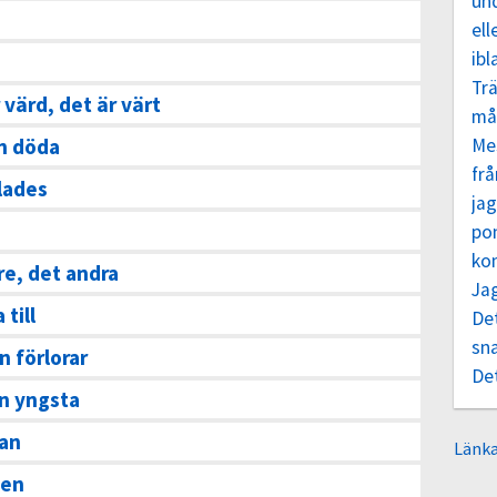
un
ell
ibl
Trä
 värd, det är värt
må
n döda
Me
frå
lades
jag
po
ko
re, det andra
Ja
 till
Det
sn
n förlorar
De
n yngsta
nan
Länka
nen