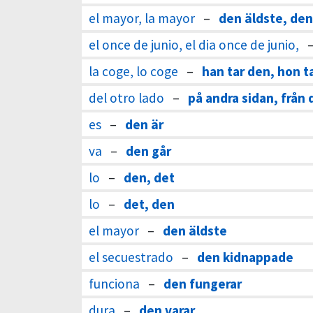
el mayor, la mayor
–
den äldste, den
el once de junio, el dia once de junio,
la coge, lo coge
–
han tar den, hon t
del otro lado
–
på andra sidan, från 
es
–
den är
va
–
den går
lo
–
den, det
lo
–
det, den
el mayor
–
den äldste
el secuestrado
–
den kidnappade
funciona
–
den fungerar
dura
–
den varar