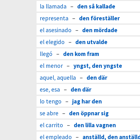
la llamada
–
den så kallade
representa
–
den föreställer
el asesinado
–
den mördade
el elegido
–
den utvalde
llegó
–
den kom fram
el menor
–
yngst, den yngste
aquel, aquella
–
den där
ese, esa
–
den där
lo tengo
–
jag har den
se abre
–
den öppnar sig
el carrito
–
den lilla vagnen
el empleado
–
anställd, den anställ