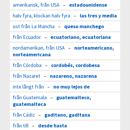
amerikansk, från USA
–
estadounidense
halv fyra, klockan halv fyra
–
las tres y media
ost från La Mancha
–
queso manchego
från Ecuador
–
ecuatoriano, ecuatoriana
nordamerikan, från USA
–
norteamericano,
norteamericana
från Córdoba
–
cordobés, cordobesa
från Nazaret
–
nazareno, nazarena
inte långt från
–
no muy lejos de
från Guatemala
–
guatemalteco,
guatemalteca
från Cádiz
–
gaditano, gaditana
från till
–
desde hasta