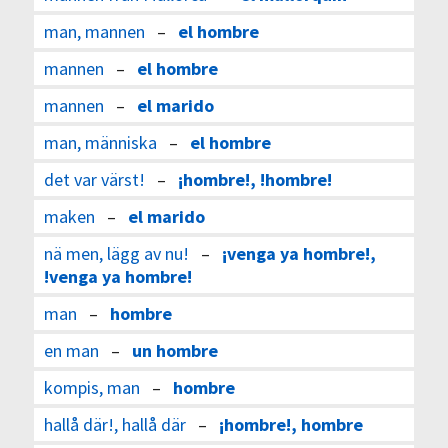
man, mannen
–
el hombre
mannen
–
el hombre
mannen
–
el marido
man, människa
–
el hombre
det var värst!
–
¡hombre!, !hombre!
maken
–
el marido
nä men, lägg av nu!
–
¡venga ya hombre!,
!venga ya hombre!
man
–
hombre
en man
–
un hombre
kompis, man
–
hombre
hallå där!, hallå där
–
¡hombre!, hombre