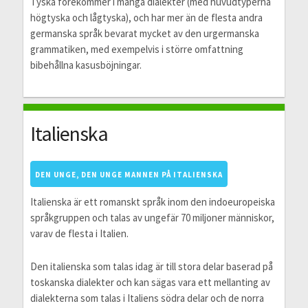
Tyska förekommer i många dialekter (med huvudtyperna
högtyska och lågtyska), och har mer än de flesta andra
germanska språk bevarat mycket av den urgermanska
grammatiken, med exempelvis i större omfattning
bibehållna kasusböjningar.
Italienska
DEN UNGE, DEN UNGE MANNEN PÅ ITALIENSKA
Italienska är ett romanskt språk inom den indoeuropeiska
språkgruppen och talas av ungefär 70 miljoner människor,
varav de flesta i Italien.
Den italienska som talas idag är till stora delar baserad på
toskanska dialekter och kan sägas vara ett mellanting av
dialekterna som talas i Italiens södra delar och de norra