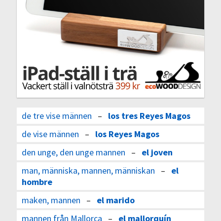
de tre vise männen
–
los tres Reyes Magos
de vise männen
–
los Reyes Magos
den unge, den unge mannen
–
el joven
man, människa, mannen, människan
–
el
hombre
maken, mannen
–
el marido
mannen från Mallorca
–
el mallorquín