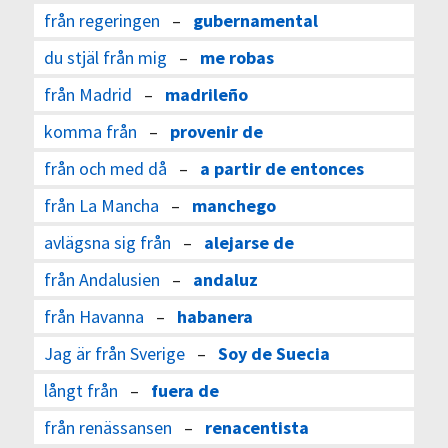
från regeringen
–
gubernamental
du stjäl från mig
–
me robas
från Madrid
–
madrileño
komma från
–
provenir de
från och med då
–
a partir de entonces
från La Mancha
–
manchego
avlägsna sig från
–
alejarse de
från Andalusien
–
andaluz
från Havanna
–
habanera
Jag är från Sverige
–
Soy de Suecia
långt från
–
fuera de
från renässansen
–
renacentista