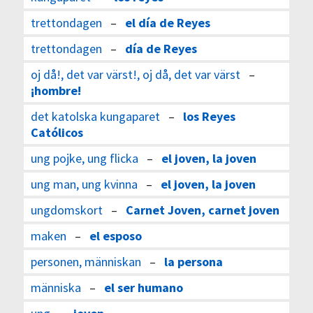
trettondagen
–
el día de Reyes
trettondagen
–
día de Reyes
oj då!, det var värst!, oj då, det var värst
–
¡hombre!
det katolska kungaparet
–
los Reyes
Católicos
ung pojke, ung flicka
–
el joven, la joven
ung man, ung kvinna
–
el joven, la joven
ungdomskort
–
Carnet Joven, carnet joven
maken
–
el esposo
personen, människan
–
la persona
människa
–
el ser humano