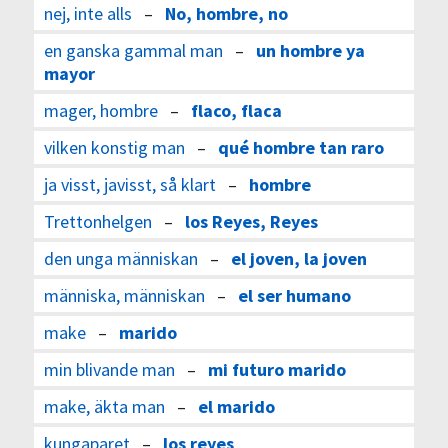
nej, inte alls
–
No, hombre, no
en ganska gammal man
–
un hombre ya
mayor
mager, hombre
–
flaco, flaca
vilken konstig man
–
qué hombre tan raro
ja visst, javisst, så klart
–
hombre
Trettonhelgen
–
los Reyes, Reyes
den unga människan
–
el joven, la joven
människa, människan
–
el ser humano
make
–
marido
min blivande man
–
mi futuro marido
make, äkta man
–
el marido
kungaparet
–
los reyes