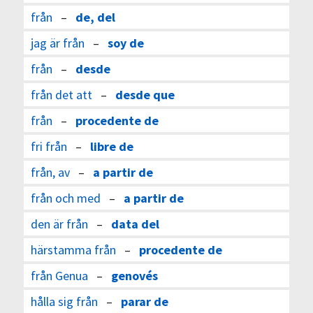
från
–
de, del
jag är från
–
soy de
från
–
desde
från det att
–
desde que
från
–
procedente de
fri från
–
libre de
från, av
–
a partir de
från och med
–
a partir de
den är från
–
data del
härstamma från
–
procedente de
från Genua
–
genovés
hålla sig från
–
parar de