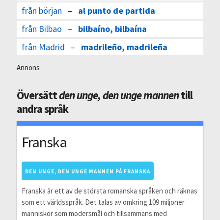
från början
–
al punto de partida
från Bilbao
–
bilbaíno, bilbaína
från Madrid
–
madrileño, madrileña
Annons
Översätt
den unge, den unge mannen
till
andra språk
Franska
DEN UNGE, DEN UNGE MANNEN PÅ FRANSKA
Franska är ett av de största romanska språken och räknas
som ett världsspråk. Det talas av omkring 109 miljoner
människor som modersmål och tillsammans med