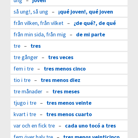
ung
–
joven
så ung!, så ung
–
¡qué joven!, qué joven
från vilken, från vilket
–
¿de qué?, de qué
från min sida, från mig
–
de mi parte
tre
–
tres
tre gånger
–
tres veces
fem i tre
–
tres menos cinco
tio i tre
–
tres menos diez
tre månader
–
tres meses
tjugo i tre
–
tres menos veinte
kvart i tre
–
tres menos cuarto
var och en fick tre
–
cada uno tocó a tres
fem över halv tre
–
tres menos veinticinco