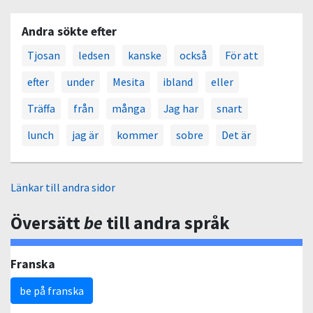
Andra sökte efter
Tjosan
ledsen
kanske
också
För att
efter
under
Mesita
ibland
eller
Träffa
från
många
Jag har
snart
lunch
jag är
kommer
sobre
Det är
Länkar till andra sidor
Översätt
be
till andra språk
Franska
be på franska