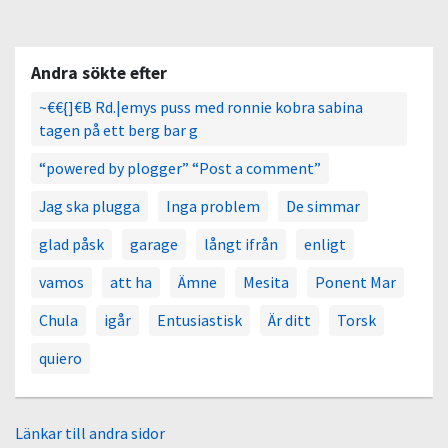
Andra sökte efter
~€€{]€B Rd.|emys puss med ronnie kobra sabina
tagen på ett berg bar g
“powered by plogger” “Post a comment”
Jag ska plugga
Inga problem
De simmar
glad påsk
garage
långt ifrån
enligt
vamos
att ha
Ämne
Mesita
Ponent Mar
Chula
igår
Entusiastisk
Är ditt
Torsk
quiero
Länkar till andra sidor