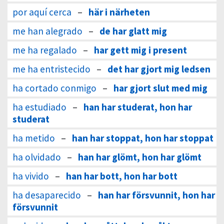
por aquí cerca
–
här i närheten
me han alegrado
–
de har glatt mig
me ha regalado
–
har gett mig i present
me ha entristecido
–
det har gjort mig ledsen
ha cortado conmigo
–
har gjort slut med mig
ha estudiado
–
han har studerat, hon har
studerat
ha metido
–
han har stoppat, hon har stoppat
ha olvidado
–
han har glömt, hon har glömt
ha vivido
–
han har bott, hon har bott
ha desaparecido
–
han har försvunnit, hon har
försvunnit