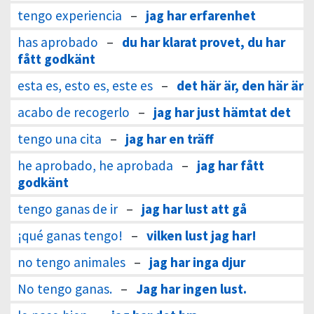
tengo experiencia
–
jag har erfarenhet
has aprobado
–
du har klarat provet, du har
fått godkänt
esta es, esto es, este es
–
det här är, den här är
acabo de recogerlo
–
jag har just hämtat det
tengo una cita
–
jag har en träff
he aprobado, he aprobada
–
jag har fått
godkänt
tengo ganas de ir
–
jag har lust att gå
¡qué ganas tengo!
–
vilken lust jag har!
no tengo animales
–
jag har inga djur
No tengo ganas.
–
Jag har ingen lust.