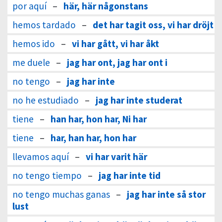
por aquí
–
här, här någonstans
hemos tardado
–
det har tagit oss, vi har dröjt
hemos ido
–
vi har gått, vi har åkt
me duele
–
jag har ont, jag har ont i
no tengo
–
jag har inte
no he estudiado
–
jag har inte studerat
tiene
–
han har, hon har, Ni har
tiene
–
har, han har, hon har
llevamos aquí
–
vi har varit här
no tengo tiempo
–
jag har inte tid
no tengo muchas ganas
–
jag har inte så stor
lust