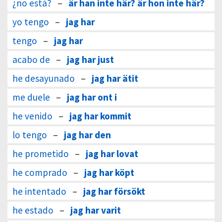
¿no está?
–
är han inte här? är hon inte här?
yo tengo
–
jag har
tengo
–
jag har
acabo de
–
jag har just
he desayunado
–
jag har ätit
me duele
–
jag har ont i
he venido
–
jag har kommit
lo tengo
–
jag har den
he prometido
–
jag har lovat
he comprado
–
jag har köpt
he intentado
–
jag har försökt
he estado
–
jag har varit