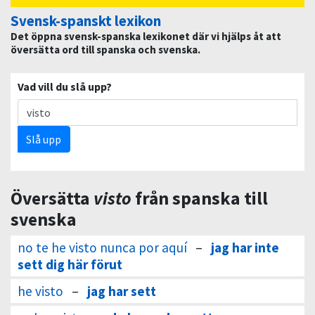
Svensk-spanskt lexikon
Det öppna svensk-spanska lexikonet där vi hjälps åt att
översätta ord till spanska och svenska.
Vad vill du slå upp?
Slå upp
Översätta
visto
från spanska till
svenska
no te he visto nunca por aquí
–
jag har inte
sett dig här förut
he visto
–
jag har sett