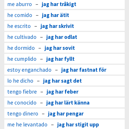
me aburro
–
jag har tråkigt
he comido
–
jag har ätit
he escrito
–
jag har skrivit
he cultivado
–
jag har odlat
he dormido
–
jag har sovit
he cumplido
–
jag har fyllt
estoy enganchado
–
jag har fastnat för
lo he dicho
–
jag har sagt det
tengo fiebre
–
jag har feber
he conocido
–
jag har lärt känna
tengo dinero
–
jag har pengar
me he levantado
–
jag har stigit upp