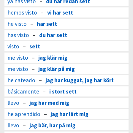
ya has visto
–
du har redan sett
hemos visto
–
vi har sett
he visto
–
har sett
has visto
–
du har sett
visto
–
sett
me visto
–
jag klär mig
me visto
–
jag klär på mig
he cateado
–
jag har kuggat, jag har kört
básicamente
–
i stort sett
llevo
–
jag har med mig
he aprendido
–
jag har lärt mig
llevo
–
jag bär, har på mig