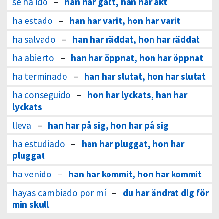
se ha ido
–
han har gått, han har åkt
ha estado
–
han har varit, hon har varit
ha salvado
–
han har räddat, hon har räddat
ha abierto
–
han har öppnat, hon har öppnat
ha terminado
–
han har slutat, hon har slutat
ha conseguido
–
hon har lyckats, han har
lyckats
lleva
–
han har på sig, hon har på sig
ha estudiado
–
han har pluggat, hon har
pluggat
ha venido
–
han har kommit, hon har kommit
hayas cambiado por mí
–
du har ändrat dig för
min skull