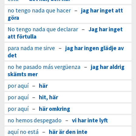
no tengo nada que hacer
–
jag har inget att
göra
No tengo nada que declarar
–
Jag har inget
att förtulla
para nada me sirve
–
jag har ingen glädje av
det
no he pasado más vergüenza
–
jag har aldrig
skämts mer
por aquí
–
här
por aquí
–
hit, här
por aquí
–
här omkring
no hemos despegado
–
vi har inte lyft
aquí no está
–
här är den inte