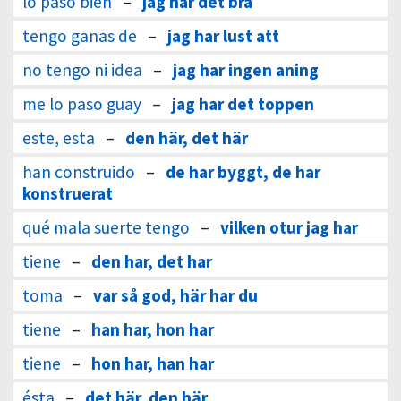
lo paso bien
–
jag har det bra
tengo ganas de
–
jag har lust att
no tengo ni idea
–
jag har ingen aning
me lo paso guay
–
jag har det toppen
este, esta
–
den här, det här
han construido
–
de har byggt, de har
konstruerat
qué mala suerte tengo
–
vilken otur jag har
tiene
–
den har, det har
toma
–
var så god, här har du
tiene
–
han har, hon har
tiene
–
hon har, han har
ésta
–
det här, den här