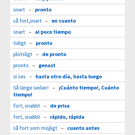
snart
–
pronto
så fort,snart
–
en cuanto
snart
–
al poco tiempo
tidigt
–
pronto
plötsligt
–
de pronto
pronto
–
genast
vi ses
–
hasta otro día, hasta luego
Så länge sedan!
–
¡Cuánto tiempo!, Cuánto
tiempo!
fort, snabbt
–
de prisa
fort, snabbt
–
rápido, rápida
så fort som möjligt
–
cuanto antes