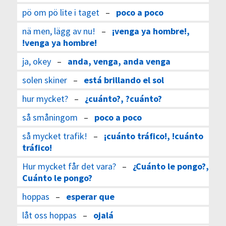
pö om pö lite i taget
–
poco a poco
nä men, lägg av nu!
–
¡venga ya hombre!,
!venga ya hombre!
ja, okey
–
anda, venga, anda venga
solen skiner
–
está brillando el sol
hur mycket?
–
¿cuánto?, ?cuánto?
så småningom
–
poco a poco
så mycket trafik!
–
¡cuánto tráfico!, !cuánto
tráfico!
Hur mycket får det vara?
–
¿Cuánto le pongo?,
Cuánto le pongo?
hoppas
–
esperar que
låt oss hoppas
–
ojalá