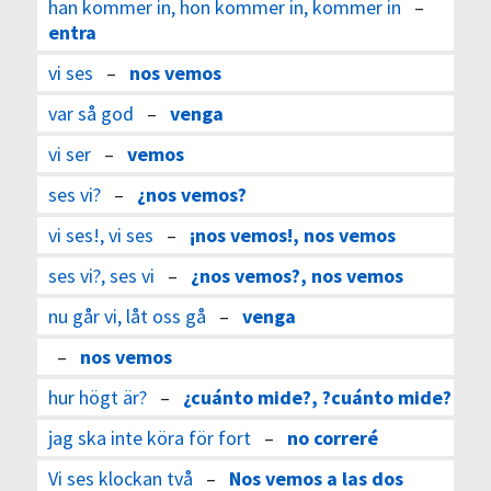
han kommer in, hon kommer in, kommer in
–
entra
vi ses
–
nos vemos
var så god
–
venga
vi ser
–
vemos
ses vi?
–
¿nos vemos?
vi ses!, vi ses
–
¡nos vemos!, nos vemos
ses vi?, ses vi
–
¿nos vemos?, nos vemos
nu går vi, låt oss gå
–
venga
–
nos vemos
hur högt är?
–
¿cuánto mide?, ?cuánto mide?
jag ska inte köra för fort
–
no correré
Vi ses klockan två
–
Nos vemos a las dos