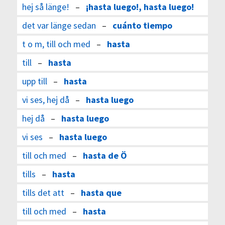
hej så länge!
–
¡hasta luego!, hasta luego!
det var länge sedan
–
cuánto tiempo
t o m, till och med
–
hasta
till
–
hasta
upp till
–
hasta
vi ses, hej då
–
hasta luego
hej då
–
hasta luego
vi ses
–
hasta luego
till och med
–
hasta de Ö
tills
–
hasta
tills det att
–
hasta que
till och med
–
hasta