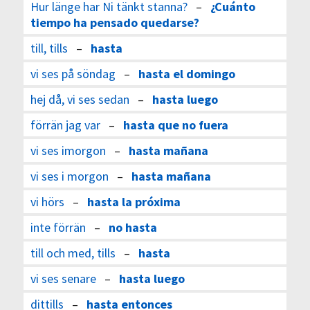
Hur länge har Ni tänkt stanna?
–
¿Cuánto
tiempo ha pensado quedarse?
till, tills
–
hasta
vi ses på söndag
–
hasta el domingo
hej då, vi ses sedan
–
hasta luego
förrän jag var
–
hasta que no fuera
vi ses imorgon
–
hasta mañana
vi ses i morgon
–
hasta mañana
vi hörs
–
hasta la próxima
inte förrän
–
no hasta
till och med, tills
–
hasta
vi ses senare
–
hasta luego
dittills
–
hasta entonces