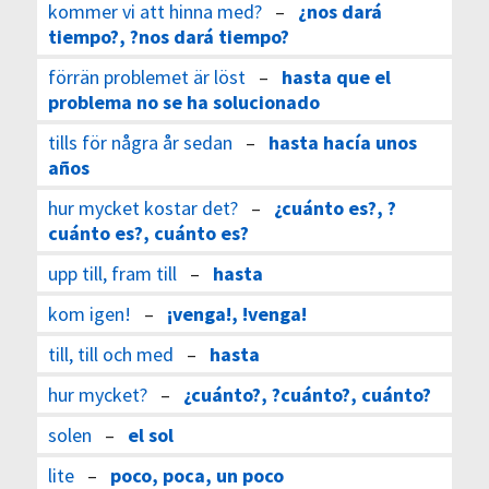
kommer vi att hinna med?
–
¿nos dará
tiempo?, ?nos dará tiempo?
förrän problemet är löst
–
hasta que el
problema no se ha solucionado
tills för några år sedan
–
hasta hacía unos
años
hur mycket kostar det?
–
¿cuánto es?, ?
cuánto es?, cuánto es?
upp till, fram till
–
hasta
kom igen!
–
¡venga!, !venga!
till, till och med
–
hasta
hur mycket?
–
¿cuánto?, ?cuánto?, cuánto?
solen
–
el sol
lite
–
poco, poca, un poco