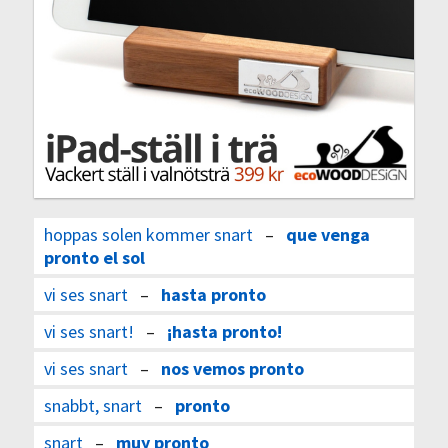
hoppas solen kommer snart
–
que venga
pronto el sol
vi ses snart
–
hasta pronto
vi ses snart!
–
¡hasta pronto!
vi ses snart
–
nos vemos pronto
snabbt, snart
–
pronto
snart
–
muy pronto