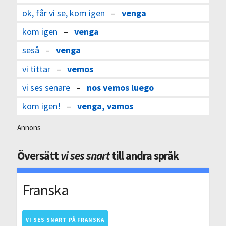
ok, får vi se, kom igen
–
venga
kom igen
–
venga
seså
–
venga
vi tittar
–
vemos
vi ses senare
–
nos vemos luego
kom igen!
–
venga, vamos
Annons
Översätt
vi ses snart
till andra språk
Franska
VI SES SNART PÅ FRANSKA