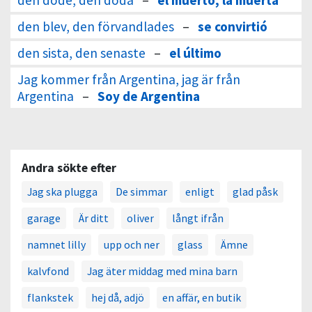
den döde, den döda
–
el muerto, la muerta
den blev, den förvandlades
–
se convirtió
den sista, den senaste
–
el último
Jag kommer från Argentina, jag är från
Argentina
–
Soy de Argentina
Andra sökte efter
Jag ska plugga
De simmar
enligt
glad påsk
garage
Är ditt
oliver
långt ifrån
namnet lilly
upp och ner
glass
Ämne
kalvfond
Jag äter middag med mina barn
flankstek
hej då, adjö
en affär, en butik