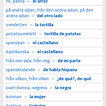
ris, paella
–
el arroz
på andra sidan, från den andra sidan, på den
andra sidan
–
del otro lado
omeletten
–
la tortilla
potatisomelett
–
tortilla de patatas
spanskan
–
el castellano
kastilianska
–
el castellano
från min sida, från mig
–
de mi parte
spansktalande
–
de habla hispana
från vilken, från vilket
–
¿de qué?, de qué
svart kvinna, negress
–
la negra
kvinnan
–
la mujer
hustrun
–
la mujer