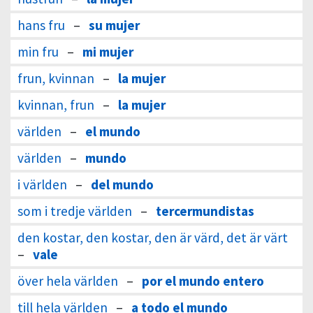
hans fru
–
su mujer
min fru
–
mi mujer
frun, kvinnan
–
la mujer
kvinnan, frun
–
la mujer
världen
–
el mundo
världen
–
mundo
i världen
–
del mundo
som i tredje världen
–
tercermundistas
den kostar, den kostar, den är värd, det är värt
–
vale
över hela världen
–
por el mundo entero
till hela världen
–
a todo el mundo