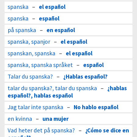
spanska
–
el español
spanska
–
español
på spanska
–
en español
spanska, spanjor
–
el español
spanskan, spanska
–
el español
spanska, spanska språket
–
español
Talar du spanska?
–
¿Hablas español?
talar du spanska?, talar du spanska
–
¿hablas
español?, hablas español
Jag talar inte spanska
–
No hablo español
en kvinna
–
una mujer
Vad heter det på spanska?
–
¿Cómo se dice en