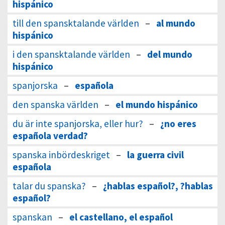
hispánico
till den spansktalande världen
–
al mundo
hispánico
i den spansktalande världen
–
del mundo
hispánico
spanjorska
–
española
den spanska världen
–
el mundo hispánico
du är inte spanjorska, eller hur?
–
¿no eres
española verdad?
spanska inbördeskriget
–
la guerra civil
española
talar du spanska?
–
¿hablas español?, ?hablas
español?
spanskan
–
el castellano, el español