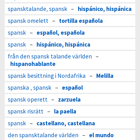
spansktalande, spansk
–
hispánico, hispánica
spansk omelett
–
tortilla española
spansk
–
español, española
spansk
–
hispánico, hispánica
från den spansk talande världen
–
hispanohablante
spansk besittning i Nordafrika
–
Melilla
spanska , spansk
–
español
spansk operett
–
zarzuela
spansk risrätt
–
la paella
spansk
–
castellano, castellana
den spansktalande världen
–
el mundo