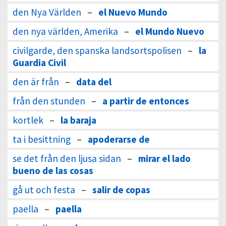
den Nya Världen
–
el Nuevo Mundo
den nya världen, Amerika
–
el Mundo Nuevo
civilgarde, den spanska landsortspolisen
–
la
Guardia Civil
den är från
–
data del
från den stunden
–
a partir de entonces
kortlek
–
la baraja
ta i besittning
–
apoderarse de
se det från den ljusa sidan
–
mirar el lado
bueno de las cosas
gå ut och festa
–
salir de copas
paella
–
paella