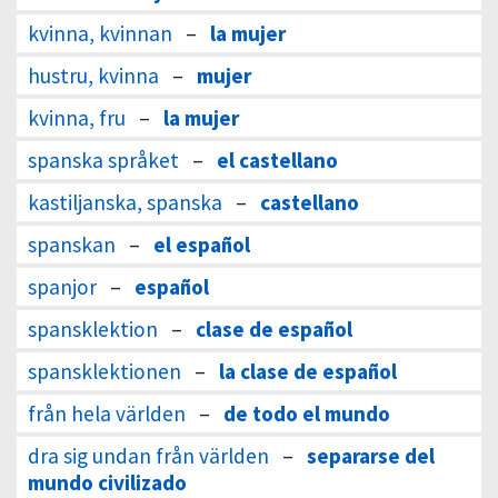
kvinna, kvinnan
–
la mujer
hustru, kvinna
–
mujer
kvinna, fru
–
la mujer
spanska språket
–
el castellano
kastiljanska, spanska
–
castellano
spanskan
–
el español
spanjor
–
español
spansklektion
–
clase de español
spansklektionen
–
la clase de español
från hela världen
–
de todo el mundo
dra sig undan från världen
–
separarse del
mundo civilizado