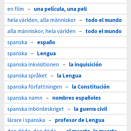
en film
–
una película, una peli
hela världen, alla människor
–
todo el mundo
alla människor, hela världen
–
todo el mundo
spanska
–
españo
spanska
–
Lengua
spanska inkvisitionen
–
la inquisición
spanska språket
–
la Lengua
spanska författningen
–
la Constitución
spanska namn
–
nombres españoles
spanska inbördeskriget
–
la guerra civil
lärare i spanska
–
profesor de Lengua