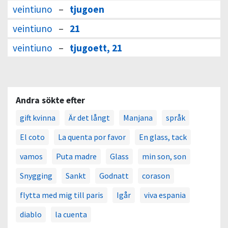
veintiuno
–
tjugoen
veintiuno
–
21
veintiuno
–
tjugoett, 21
Andra sökte efter
gift kvinna
Är det långt
Manjana
språk
El coto
La quenta por favor
En glass, tack
vamos
Puta madre
Glass
min son, son
Snygging
Sankt
Godnatt
corason
flytta med mig till paris
Igår
viva espania
diablo
la cuenta