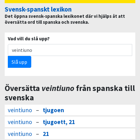
Svensk-spanskt lexikon
Det öppna svensk-spanska lexikonet där vi hjälps åt att
översätta ord till spanska och svenska.
Vad vill du slå upp?
Slå upp
Översätta
veintiuno
från spanska till
svenska
veintiuno
–
tjugoen
veintiuno
–
tjugoett, 21
veintiuno
–
21