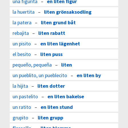
una figurita
–
en liten figur
la huertita
–
liten grönsaksodling
la patera
–
liten grund båt
rebajita
–
liten rabatt
un pisito
–
en liten lägenhet
el besito
–
liten puss
pequeño, pequeña
–
liten
un pueblito, un pueblecito
–
en liten by
la hijita
–
liten dotter
un pastelito
–
en liten bakelse
un ratito
–
en liten stund
grupito
–
liten grupp