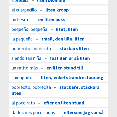
florecilla
–
liten blomma
el cuerpecillo
–
liten kropp
un besito
–
en liten puss
pequeño, pequeña
–
litet, liten
la pequeña
–
small, den lilla, liten
pobrecito, pobrecita
–
stackars liten
siendo tan niña
–
fast den är så liten
un ratito más
–
en liten stund till
chiringuito
–
liten, enkel strandrestaurang
pobrecito, pobrecita
–
stackare, stackars
liten
al poco rato
–
efter en liten stund
dados mis pocos años
–
eftersom jag var så