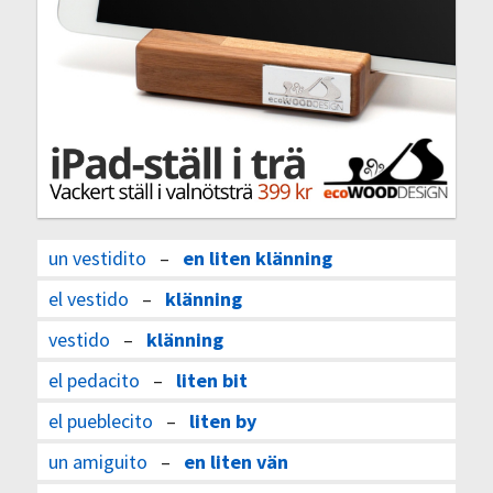
un vestidito
–
en liten klänning
el vestido
–
klänning
vestido
–
klänning
el pedacito
–
liten bit
el pueblecito
–
liten by
un amiguito
–
en liten vän