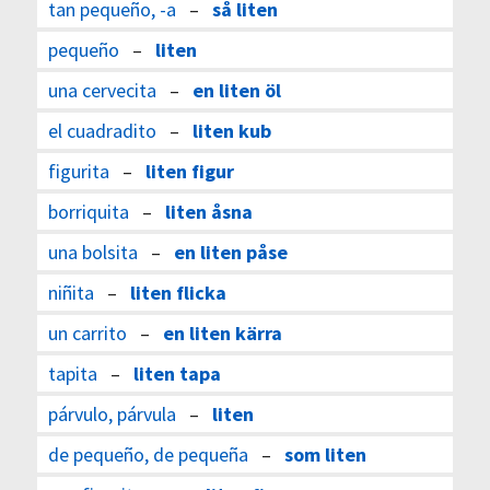
tan pequeño, -a
–
så liten
pequeño
–
liten
una cervecita
–
en liten öl
el cuadradito
–
liten kub
figurita
–
liten figur
borriquita
–
liten åsna
una bolsita
–
en liten påse
niñita
–
liten flicka
un carrito
–
en liten kärra
tapita
–
liten tapa
párvulo, párvula
–
liten
de pequeño, de pequeña
–
som liten