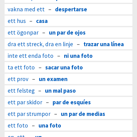
vakna med ett
–
despertarse
ett hus
–
casa
ett ögonpar
–
un par de ojos
dra ett streck, dra en linje
–
trazar una línea
inte ett enda foto
–
ni una foto
ta ett foto
–
sacar una foto
ett prov
–
un examen
ett felsteg
–
un mal paso
ett par skidor
–
par de esquíes
ett par strumpor
–
un par de medias
ett foto
–
una foto