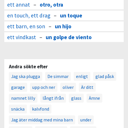
ett annat
–
otro, otra
en touch, ett drag
–
un toque
ett barn, en son
–
un hijo
ett vindkast
–
un golpe de viento
Andra sökte efter
Jag ska plugga
De simmar
enligt
glad påsk
garage
upp och ner
oliver
Är ditt
namnet lilly
långt ifrån
glass
Ämne
snäcka
kalvfond
Jag äter middag med mina barn
under