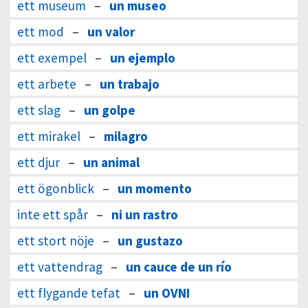
ett museum
–
un museo
ett mod
–
un valor
ett exempel
–
un ejemplo
ett arbete
–
un trabajo
ett slag
–
un golpe
ett mirakel
–
milagro
ett djur
–
un animal
ett ögonblick
–
un momento
inte ett spår
–
ni un rastro
ett stort nöje
–
un gustazo
ett vattendrag
–
un cauce de un río
ett flygande tefat
–
un OVNI