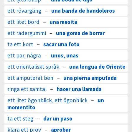
ett rövargäng
–
una banda de bandoleros
ett litet bord
–
una mesita
ett radergummi
–
una goma de borrar
ta ett kort
–
sacar una foto
ett par, några
–
unos, unas
ett orientaliskt språk
–
una lengua de Oriente
ett amputerat ben
–
una pierna amputada
ringa ett samtal
–
hacer una llamada
ett litet ögonblick, ett ögonblick
–
un
momentito
ta ett steg
–
dar un paso
klara ett prov
–
aprobar