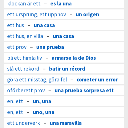
klockan är ett
–
es la una
ett ursprung, ett upphov
–
un origen
ett hus
–
una casa
ett hus, en villa
–
una casa
ett prov
–
una prueba
bli ett himla liv
–
armarse la de Dios
slå ett rekord
–
batir un récord
göra ett misstag, göra fel
–
cometer un error
oförberett prov
–
una prueba sorpresa ett
en, ett
–
un, una
en, ett
–
uno, una
ett underverk
–
una maravilla