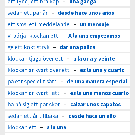
ett fynd, ett bra köp
–
una ganga
sedan ett par år
–
desde hace unos años
ett sms, ett meddelande
–
un mensaje
Vi börjar klockan ett
–
A la una empezamos
ge ett kokt stryk
–
dar una paliza
klockan tjugo över ett
–
a la una y veinte
klockan är kvart över ett
–
es la una y cuarto
på ett speciellt sätt
–
de una manera especial
klockan är kvart i ett
–
es la una menos cuarto
ha på sig ett par skor
–
calzar unos zapatos
sedan ett år tillbaka
–
desde hace un año
klockan ett
–
a la una