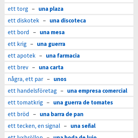
ett torg
–
una plaza
ett diskotek
–
una discoteca
ett bord
–
una mesa
ett krig
–
una guerra
ett apotek
–
una farmacia
ett brev
–
una carta
några, ett par
–
unos
ett handelsföretag
–
una empresa comercial
ett tomatkrig
–
una guerra de tomates
ett bröd
–
una barra de pan
ett tecken, en signal
–
una señal
ett lyxbröllop
–
una boda de lujo