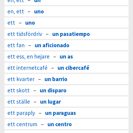
en, ett
–
un
en, ett
–
uno
ett
–
uno
ett tidsfördriv
–
un pasatiempo
ett fan
–
un aficionado
ett ess, en hejare
–
un as
ett internetcafé
–
un cibercafé
ett kvarter
–
un barrio
ett skott
–
un disparo
ett ställe
–
un lugar
ett paraply
–
un paraguas
ett centrum
–
un centro