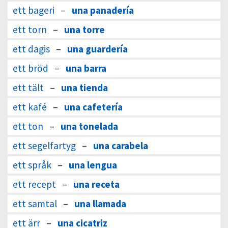
ett bageri
–
una panadería
ett torn
–
una torre
ett dagis
–
una guardería
ett bröd
–
una barra
ett tält
–
una tienda
ett kafé
–
una cafetería
ett ton
–
una tonelada
ett segelfartyg
–
una carabela
ett språk
–
una lengua
ett recept
–
una receta
ett samtal
–
una llamada
ett ärr
–
una cicatriz