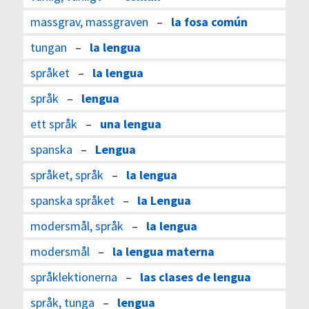
massgrav, massgraven
–
la fosa común
tungan
–
la lengua
språket
–
la lengua
språk
–
lengua
ett språk
–
una lengua
spanska
–
Lengua
språket, språk
–
la lengua
spanska språket
–
la Lengua
modersmål, språk
–
la lengua
modersmål
–
la lengua materna
språklektionerna
–
las clases de lengua
språk, tunga
–
lengua