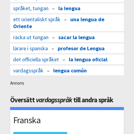
språket, tungan
–
la lengua
ett orientaliskt språk
–
una lengua de
Oriente
räcka ut tungan
–
sacar la lengua
lärare i spanska
–
profesor de Lengua
det officiella språket
–
la lengua oficial
vardagsspråk
–
lengua común
Annons
Översätt
vardagsspråk
till andra språk
Franska