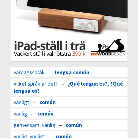
vardagsspråk
–
lengua común
Vilket språk är det?
–
¿Qué lengua es?, ?Qué
lengua es?
vanligt
–
común
vanlig
–
común
gemensam, vanlig
–
común
vanlig, vanligt
–
común