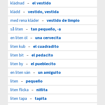
klädnad
–
el vestido
klädd
–
vestido, vestida
med rena kläder
–
vestido de limpio
så liten
–
tan pequeño, -a
en liten öl
–
una cervecita
liten kub
–
el cuadradito
liten bit
–
el pedacito
liten by
–
el pueblecito
en liten vän
–
un amiguito
liten
–
pequeño
liten flicka
–
niñita
liten tapa
–
tapita