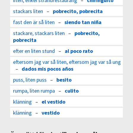
liten, enkel strandrestaurang
–
chiringuito
stackars liten
–
pobrecito, pobrecita
fast den är så liten
–
siendo tan niña
stackare, stackars liten
–
pobrecito,
pobrecita
efter en liten stund
–
al poco rato
eftersom jag var så liten, eftersom jag var så ung
–
dados mis pocos años
puss, liten puss
–
besito
rumpa, liten rumpa
–
culito
klänning
–
el vestido
klänning
–
vestido