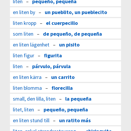
liten
–
pequeño, pequeña
en liten by
–
un pueblito, un pueblecito
liten kropp
–
el cuerpecillo
som liten
–
de pequeño, de pequeña
en liten lägenhet
–
un pisito
liten figur
–
figurita
liten
–
párvulo, párvula
en liten kärra
–
un carrito
liten blomma
–
florecilla
small, den lilla, liten
–
la pequeña
litet, liten
–
pequeño, pequeña
en liten stund till
–
un ratito más