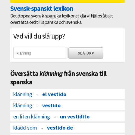
Svensk-spanskt lexikon
Det öppna svensk-spanska lexikonet där vi hjälps åt att
översätta ord till spanska och svenska.
Vad vill du slå upp?
Översätta
klänning
från svenska till
spanska
klänning
–
el vestido
klänning
–
vestido
en liten klänning
–
un vestidito
klädd som
–
vestido de