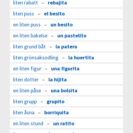
liten rabatt
–
rebajita
liten puss
–
el besito
en liten puss
–
un besito
en liten bakelse
–
un pastelito
liten grund båt
–
la patera
liten grönsaksodling
–
la huertita
en liten figur
–
una figurita
liten dotter
–
la hijita
en liten påse
–
una bolsita
liten grupp
–
grupito
liten åsna
–
borriquita
en liten stund
–
un ratito