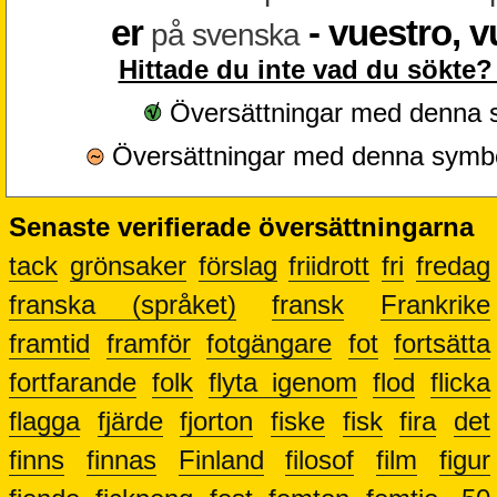
er
- vuestro, v
på svenska
Hittade du inte vad du sökte?
Översättningar med denna sy
Översättningar med denna symbol 
Senaste verifierade översättningarna
tack
grönsaker
förslag
friidrott
fri
fredag
franska (språket)
fransk
Frankrike
framtid
framför
fotgängare
fot
fortsätta
fortfarande
folk
flyta igenom
flod
flicka
flagga
fjärde
fjorton
fiske
fisk
fira
det
finns
finnas
Finland
filosof
film
figur