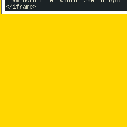
frameborder="0" width="200" height=
</iframe>