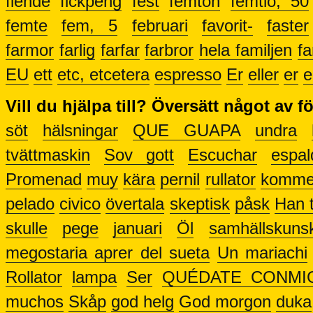
fiende
fickpeng
fest
femton
femtio, 50
femte
fem, 5
februari
favorit-
faster
farmor
farlig
farfar
farbror
hela familjen
fa
EU
ett
etc, etcetera
espresso
Er
eller
er
e
Vill du hjälpa till? Översätt något av f
söt
hälsningar
QUE GUAPA
undra
tvättmaskin
Sov gott
Escuchar
espal
Promenad
muy
kära
pernil
rullator
kommer
pelado
civico
övertala
skeptisk
påsk
Han t
skulle
pege
januari
Öl
samhällskuns
megostaria aprer del sueta
Un mariachi
Rollator
lampa
Ser
QUÉDATE CONMI
muchos
Skåp
god helg
God morgon
duka