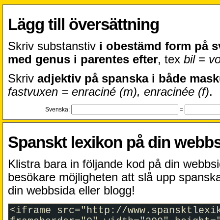
Lägg till översättning
Skriv substanstiv
i obestämd form på 
med genus i parentes efter
, tex
bil
=
vo
Skriv
adjektiv på spanska i både mask
fastvuxen = enraciné (m), enracinée (f)
.
Svenska:
=
Spanskt lexikon på din webbs
Klistra bara in följande kod på din webbsi
besökare möjligheten att slå upp spanska
din webbsida eller blogg!
<iframe src="http://www.spansktlexi